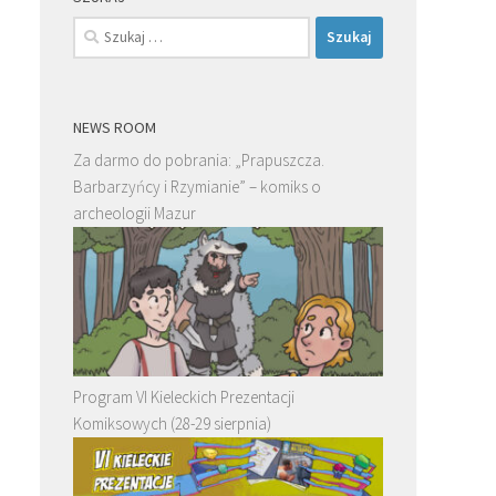
Szukaj:
NEWS ROOM
Za darmo do pobrania: „Prapuszcza.
Barbarzyńcy i Rzymianie” – komiks o
archeologii Mazur
Program VI Kieleckich Prezentacji
Komiksowych (28-29 sierpnia)