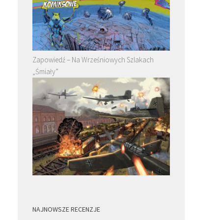
Zapowiedź – Na Wrześniowych Szlakach
„Śmiały”
NAJNOWSZE RECENZJE