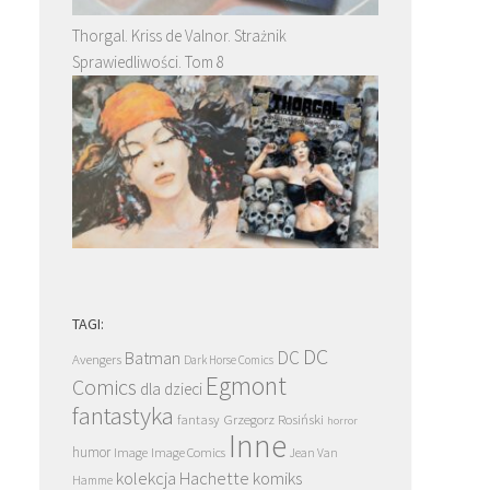
Thorgal. Kriss de Valnor. Strażnik
Sprawiedliwości. Tom 8
TAGI:
DC
DC
Batman
Avengers
Dark Horse Comics
Egmont
Comics
dla dzieci
fantastyka
Grzegorz Rosiński
fantasy
horror
Inne
humor
Image
Image Comics
Jean Van
kolekcja Hachette
komiks
Hamme