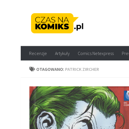
Skip to content
Recenzje komiksów M
Recenzje
Artykuły
Comics Netexpress
Pre
OTAGOWANO:
PATRICK ZIRCHER