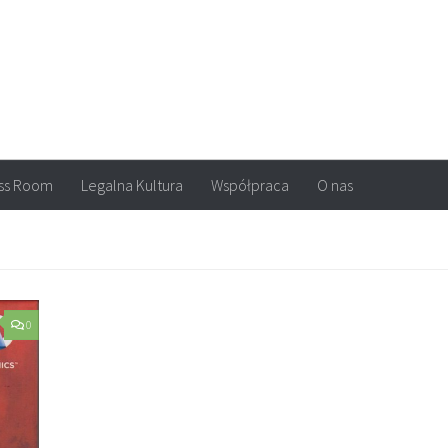
arvel, DC Comics, Image, newsy, konkursy. Wszystko o komiksach
ss Room
Legalna Kultura
Współpraca
O nas
0