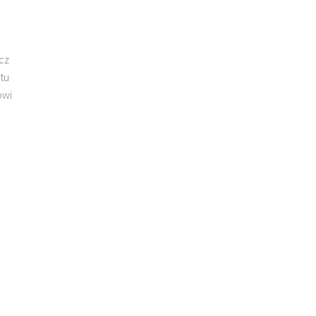
cz
tu
owi