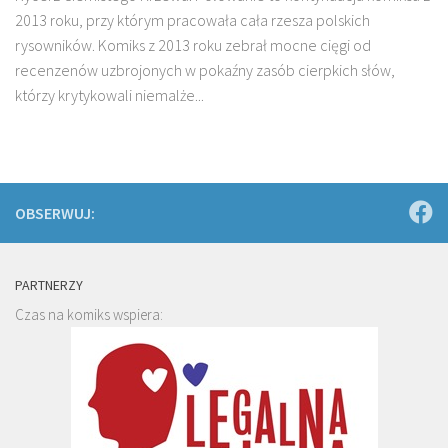
2013 roku, przy którym pracowała cała rzesza polskich
rysowników. Komiks z 2013 roku zebrał mocne cięgi od
recenzenów uzbrojonych w pokaźny zasób cierpkich słów,
którzy krytykowali niemalże...
OBSERWUJ:
PARTNERZY
Czas na komiks wspiera: