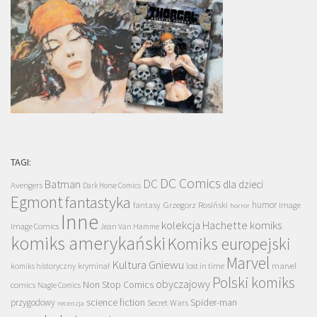
TAGI:
DC Comics
DC
Batman
dla dzieci
Avengers
Dark Horse Comics
Egmont
fantastyka
Grzegorz Rosiński
humor
fantasy
Image
horror
Inne
kolekcja Hachette
komiks
Image Comics
Jean Van Hamme
komiks amerykański
Komiks europejski
Marvel
Kultura Gniewu
komiks historyczny
kryminał
lost in time
marvel
Polski komiks
obyczajowy
Non Stop Comics
comics
Nagle Comics
science fiction
Spider-man
przygodowy
Secret Wars
recenzja