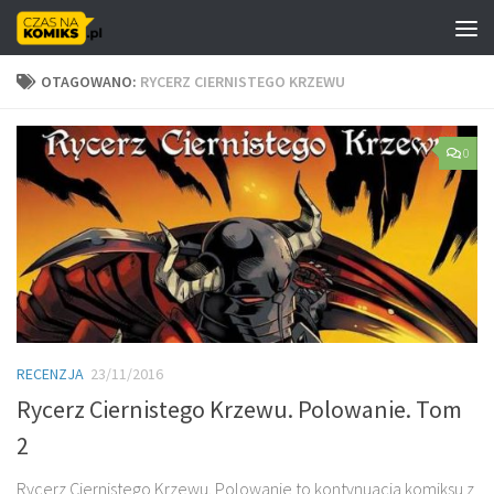
Skip to content
OTAGOWANO:
RYCERZ CIERNISTEGO KRZEWU
0
RECENZJA
23/11/2016
Rycerz Ciernistego Krzewu. Polowanie. Tom
2
Rycerz Ciernistego Krzewu. Polowanie to kontynuacja komiksu z