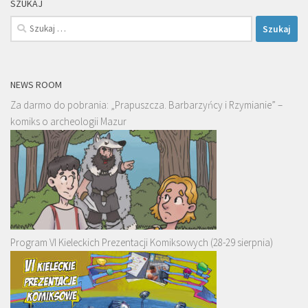
SZUKAJ
Szukaj:
NEWS ROOM
Za darmo do pobrania: „Prapuszcza. Barbarzyńcy i Rzymianie” –
komiks o archeologii Mazur
Program VI Kieleckich Prezentacji Komiksowych (28-29 sierpnia)