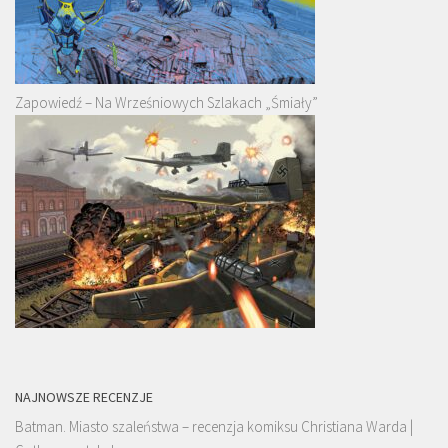
Zapowiedź – Na Wrześniowych Szlakach „Śmiały”
NAJNOWSZE RECENZJE
Batman. Miasto szaleństwa – recenzja komiksu Christiana Warda |