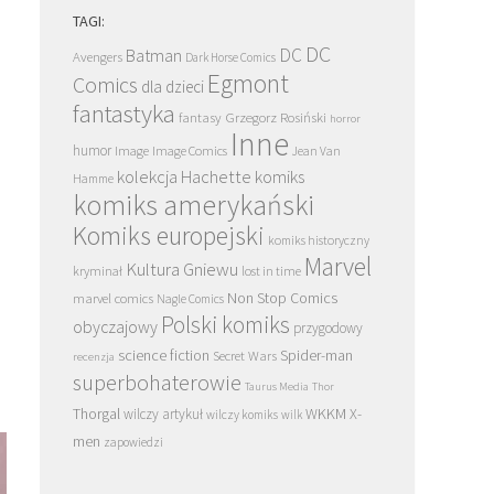
TAGI:
DC
DC
Batman
Avengers
Dark Horse Comics
Egmont
Comics
dla dzieci
fantastyka
Grzegorz Rosiński
fantasy
horror
Inne
humor
Image
Image Comics
Jean Van
kolekcja Hachette
komiks
Hamme
komiks amerykański
Komiks europejski
komiks historyczny
Marvel
Kultura Gniewu
kryminał
lost in time
Non Stop Comics
marvel comics
Nagle Comics
Polski komiks
obyczajowy
przygodowy
science fiction
Spider-man
Secret Wars
recenzja
superbohaterowie
Taurus Media
Thor
Thorgal
WKKM
X-
wilczy artykuł
wilczy komiks
wilk
men
zapowiedzi