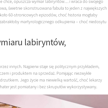
nie chce, opuszcza wymiar labiryntów… i wraca do swojego
owa, świetnie skonstruowana fabuła to jeden z największych
 około 60-stronicowych epizodów, choć historia mogłaby
 zabrakłoby martyrologicznego odkupienia – choć niedosytu
miaru labiryntów,
rzez innych. Najpierw staje się politycznym przykładem,
zem i produktem na sprzedaż. Pomijając niezwykłe
drzutkiem. Jego życie ma niewielką wartość, choć lekarzy
hater jest pomiatany i bez skrupułów wykorzystywany.