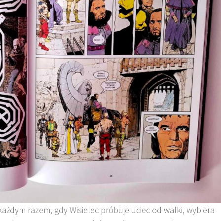
każdym razem, gdy Wisielec próbuje uciec od walki, wybiera