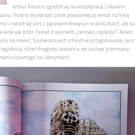
Arthur Ranson zgodził się na współpracę z Alanem
żny. Trudno wyobrazić sobie poważniejszy temat niż kara
mili
znalazł się żart z pączkiem tkwiącym w policzkach, ale ju
 kinie jak bóbr. Temat o wysokim „centyku ciężkości”. Adam,
zany na śmierć. Szubienica jest schludnie przygotowana, lecz
egzekucji, rdzeń kręgowy skazańca nie zostaje przerwany.
miasta opartego na labiryntach.