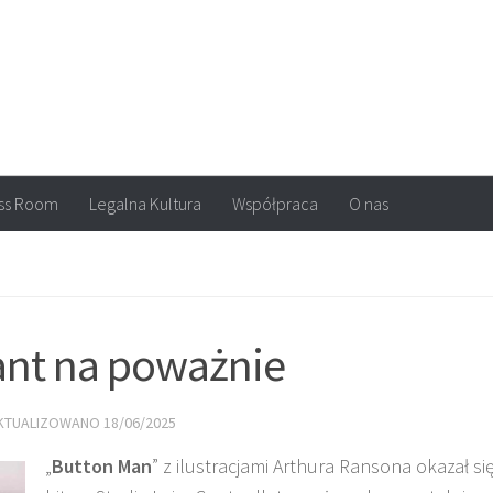
arvel, DC Comics, Image, newsy, konkursy. Wszystko o komiksach
ss Room
Legalna Kultura
Współpraca
O nas
ant na poważnie
AKTUALIZOWANO
18/06/2025
„
Button Man
” z ilustracjami Arthura Ransona okazał si