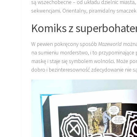
są wszechobecne – od układu dzielnic miasta,
sekwencjami. Orientalny, piramidalny smaczek d
Komiks z superbohate
W pewien pokręcony sposób
Mazeworld
można 
na sumieniu morderstwo, i to przypominające pi
maskę i staje się symbolem wolności. Może pom
dobro i bezinteresowność zdecydowanie nie są