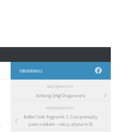
OBSERWUJ:
NASTĘPNY POST
Achtung Zelig! Druga wojna
POPRZEDNI POST
Battle Code. Ragnarök. 2. Czas pomiędzy
ę
psem a wilkiem – wilczy artykuł nr 61