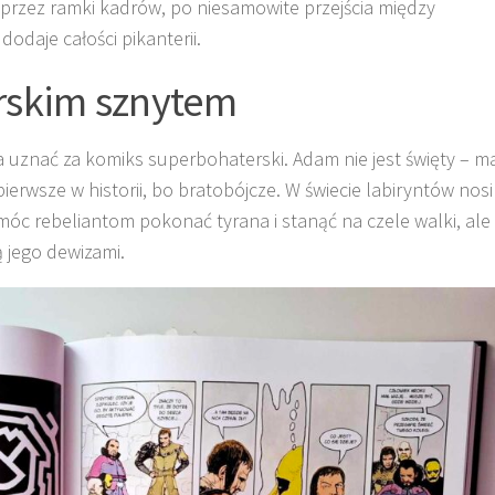
 przez ramki kadrów, po niesamowite przejścia między
odaje całości pikanterii.
rskim sznytem
uznać za komiks superbohaterski. Adam nie jest święty – m
erwsze w historii, bo bratobójcze. W świecie labiryntów nosi
óc rebeliantom pokonać tyrana i stanąć na czele walki, ale
 jego dewizami.