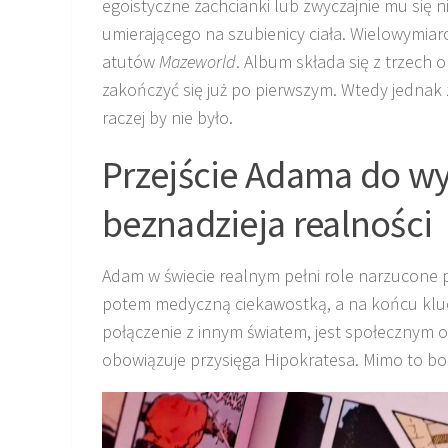
egoistyczne zachcianki lub zwyczajnie mu się 
umierającego na szubienicy ciała. Wielowymiar
atutów
Mazeworld
. Album składa się z trzech
zakończyć się już po pierwszym. Wtedy jednak
raczej by nie było.
Przejście Adama do wy
beznadzieja realności
Adam w świecie realnym pełni role narzucone p
potem medyczną ciekawostką, a na końcu kluc
połączenie z innym światem, jest społecznym o
obowiązuje przysięga Hipokratesa. Mimo to bo