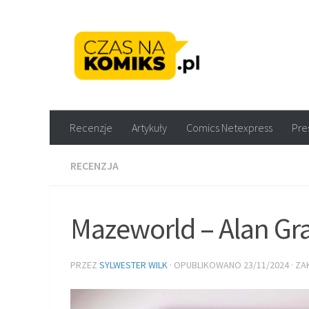
Skip to content
Recenzje komiksów M
Recenzje
Artykuły
Comics Netexpress
Pre
RECENZJA
Mazeworld – Alan Gr
PRZEZ
SYLWESTER WILK
· OPUBLIKOWANO
23/11/2024
· Z