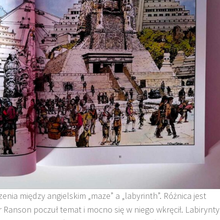
enia między angielskim „maze” a „labyrinth”. Różnica jest
ur Ranson poczuł temat i mocno się w niego wkręcił. Labirynty