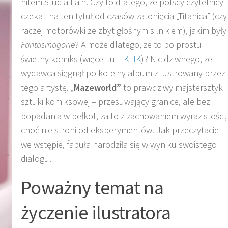
hitem Studia Lain. Czy to dlatego, że polscy czytelnicy
czekali na ten tytuł od czasów zatonięcia „Titanica” (czy
raczej motorówki ze zbyt głośnym silnikiem), jakim były
Fantasmagorie
? A może dlatego, że to po prostu
świetny komiks (więcej tu –
KLIK
)? Nic dziwnego, że
wydawca sięgnął po kolejny album zilustrowany przez
tego artystę. „
Mazeworld”
to prawdziwy majstersztyk
sztuki komiksowej – przesuwający granice, ale bez
popadania w bełkot, za to z zachowaniem wyrazistości,
choć nie stroni od eksperymentów. Jak przeczytacie
we wstępie, fabuła narodziła się w wyniku swoistego
dialogu.
Poważny temat na
życzenie ilustratora