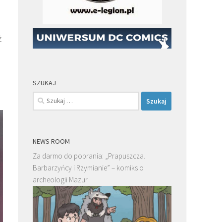
ż
SZUKAJ
Szukaj:
NEWS ROOM
Za darmo do pobrania: „Prapuszcza.
Barbarzyńcy i Rzymianie” – komiks o
archeologii Mazur