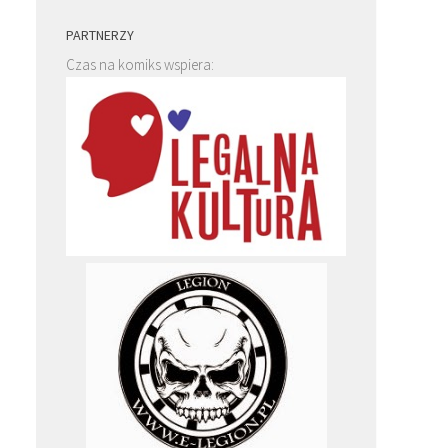
PARTNERZY
Czas na komiks wspiera: