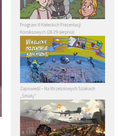
Program VI Kieleckich Prezentacji
Komiksowych (28-29 sierpnia)
Zapowiedź – Na Wrześniowych Szlakach
„Śmiały”