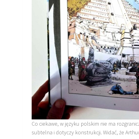
Co ciekawe, w języku polskim nie ma rozgranicz
subtelna i dotyczy konstrukcji. Widać, że Arth