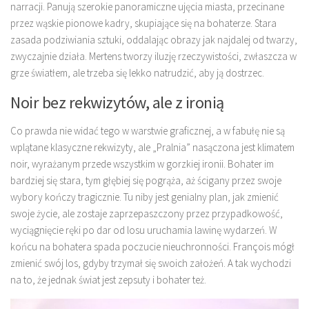
narracji. Panują szerokie panoramiczne ujęcia miasta, przecinane
przez wąskie pionowe kadry, skupiające się na bohaterze. Stara
zasada podziwiania sztuki, oddalając obrazy jak najdalej od twarzy,
zwyczajnie działa. Mertens tworzy iluzję rzeczywistości, zwłaszcza w
grze światłem, ale trzeba się lekko natrudzić, aby ją dostrzec.
Noir bez rekwizytów, ale z ironią
Co prawda nie widać tego w warstwie graficznej, a w fabułę nie są
wplątane klasyczne rekwizyty, ale „Pralnia” nasączona jest klimatem
noir, wyrażanym przede wszystkim w gorzkiej ironii. Bohater im
bardziej się stara, tym głębiej się pogrąża, aż ścigany przez swoje
wybory kończy tragicznie. Tu niby jest genialny plan, jak zmienić
swoje życie, ale zostaje zaprzepaszczony przez przypadkowość,
wyciągnięcie ręki po dar od losu uruchamia lawinę wydarzeń. W
końcu na bohatera spada poczucie nieuchronności. François mógł
zmienić swój los, gdyby trzymał się swoich założeń. A tak wychodzi
na to, że jednak świat jest zepsuty i bohater też.