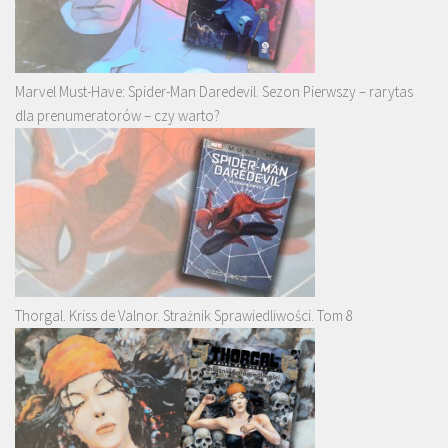
Marvel Must-Have: Spider-Man Daredevil. Sezon Pierwszy – rarytas
dla prenumeratorów – czy warto?
Thorgal. Kriss de Valnor. Strażnik Sprawiedliwości. Tom 8