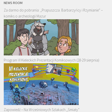
NEWS ROOM
Za darmo do pobrania: „Prapuszcza. Barbarzyńcy i Rzymianie” –
komiks o archeologii Mazur
Program VI Kieleckich Prezentacji Komiksowych (28-29 sierpnia)
Zapowiedź – Na Wrześniowych Szlakach „Śmiały”