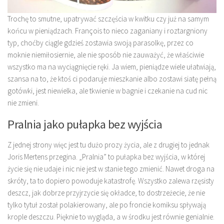
Trochę to smutne, upatrywać szczęścia w kwitku czy już na samym
końcu w pieniądzach. François to nieco zaganiany i roztargniony
typ, choćby ciągle gdzieś zostawia swoją parasolkę, przez co
moknie niemiłosiernie, ale nie sposób nie zauważyć, że właściwie
wszystko ma na wyciągnięcie ręki. Ja wiem, pieniądze wiele ułatwiają,
szansa na to, że ktoś ci podaruje mieszkanie albo zostawi siatę pełną
gotówki, jest niewielka, ale tkwienie w bagnie i czekanie na cud nic
nie zmieni.
Pralnia jako pułapka bez wyjścia
Z jednej strony więc jest tu dużo prozy życia, ale z drugiej to jednak
Joris Mertens przegina. „Pralnia” to pułapka bez wyjścia, w której
życie się nie udaje i nic nie jest w stanie tego zmienić. Nawet droga na
skróty, ta to dopiero powoduje katastrofę. Wszystko zalewa rzęsisty
deszcz, jak dobrze przyjrzycie się okładce, to dostrzeżecie, że nie
tylko tytuł został polakierowany, ale po froncie komiksu spływają
krople deszczu. Pięknie to wygląda, a w środku jest równie genialnie.