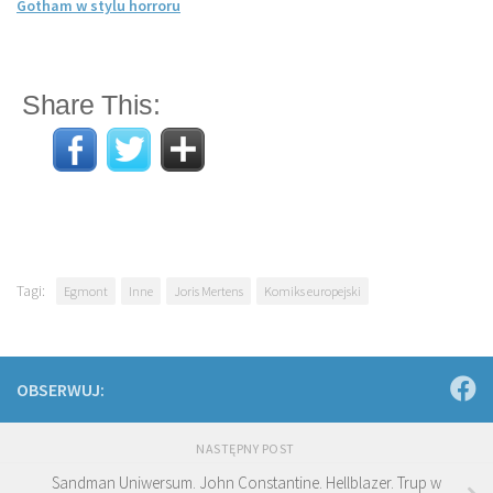
Gotham w stylu horroru
Share This:
Tagi:
Egmont
Inne
Joris Mertens
Komiks europejski
OBSERWUJ:
NASTĘPNY POST
Sandman Uniwersum. John Constantine. Hellblazer. Trup w