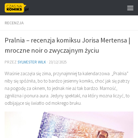
Skip to content
RECENZJA
Pralnia – recenzja komiksu Jorisa Mertensa |
mroczne noir o zwyczajnym życiu
PRZEZ
SYLWESTER WILK
·
23/12/2025
Właśnie zaczęła się zima, przynajmniej ta kalendarzowa. „Pralnia”
niby się spóźniła, bo to bardzo jesienny komiks, choć jak się patrzy
na pogodę za oknem, to jednak nie aż tak bardzo. Marność,
zgnilizna i ponura aura. Jedyny spektakl, na który można liczyć, to
odbijające się światło od mokrego bruku.