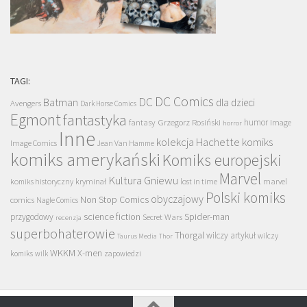
TAGI:
DC Comics
DC
Batman
dla dzieci
Avengers
Dark Horse Comics
Egmont
fantastyka
Grzegorz Rosiński
humor
fantasy
Image
horror
Inne
kolekcja Hachette
komiks
Image Comics
Jean Van Hamme
komiks amerykański
Komiks europejski
Marvel
Kultura Gniewu
komiks historyczny
kryminał
lost in time
marvel
Polski komiks
obyczajowy
Non Stop Comics
comics
Nagle Comics
science fiction
Spider-man
przygodowy
Secret Wars
recenzja
superbohaterowie
Thorgal
wilczy artykuł
wilczy
Taurus Media
Thor
WKKM
X-men
komiks
wilk
zapowiedzi