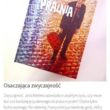
Osaczająca zwyczajność
Zwyczajność. Joris Mertens opowiada o zwykłym życiu, czy może
być coś bardziej przyziemnego niż praca w pralni? Chyba tylko
fucha woźnego. No niemniej, François to już niemłody gość, który