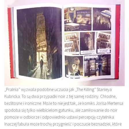
„Pralnia” wyzwala podobne uczucia jak „The Killing” Stanleya
Kubricka. To są dwa przypadki noir z tej samej rodziny. Chłodne,
bezlitosne i ironiczne. Może to nie jest tak, że komiks Jorisa Mertensa
spodoba się tylko wielbicielom gatunku, ale zamiłowanie do noir
pomoże w odbiorze i odpowiednio ustawi percepcję czytelnika.
Inaczej fabuła może trochę przygnieść i poczucie beznadziei, które