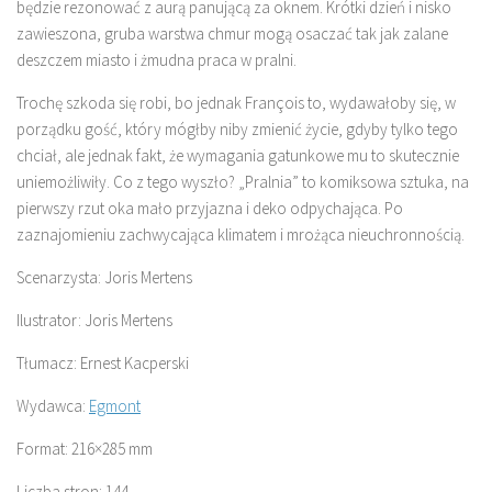
będzie rezonować z aurą panującą za oknem. Krótki dzień i nisko
zawieszona, gruba warstwa chmur mogą osaczać tak jak zalane
deszczem miasto i żmudna praca w pralni.
Trochę szkoda się robi, bo jednak François to, wydawałoby się, w
porządku gość, który mógłby niby zmienić życie, gdyby tylko tego
chciał, ale jednak fakt, że wymagania gatunkowe mu to skutecznie
uniemożliwiły. Co z tego wyszło? „Pralnia” to komiksowa sztuka, na
pierwszy rzut oka mało przyjazna i deko odpychająca. Po
zaznajomieniu zachwycająca klimatem i mrożąca nieuchronnością.
Scenarzysta: Joris Mertens
Ilustrator: Joris Mertens
Tłumacz: Ernest Kacperski
Wydawca:
Egmont
Format: 216×285 mm
Liczba stron: 144