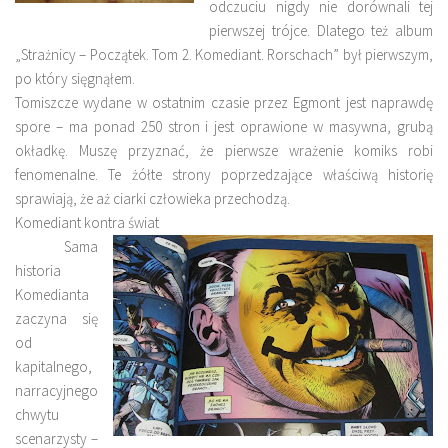
odczuciu nigdy nie dorównali tej
pierwszej trójce. Dlatego też album
„Strażnicy – Początek. Tom 2. Komediant. Rorschach” był pierwszym,
po który sięgnąłem.
Tomiszcze wydane w ostatnim czasie przez Egmont jest naprawdę
spore – ma ponad 250 stron i jest oprawione w masywna, grubą
okładkę. Muszę przyznać, że pierwsze wrażenie komiks robi
fenomenalne. Te żółte strony poprzedzające właściwą historię
sprawiają, że aż ciarki człowieka przechodzą.
Komediant kontra świat
Sama
historia
Komedianta
zaczyna się
od
kapitalnego,
narracyjnego
chwytu
scenarzysty –