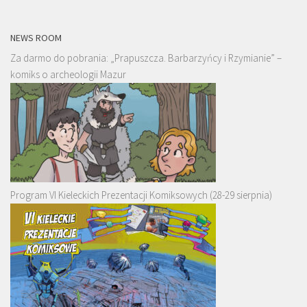
NEWS ROOM
Za darmo do pobrania: „Prapuszcza. Barbarzyńcy i Rzymianie” –
komiks o archeologii Mazur
Program VI Kieleckich Prezentacji Komiksowych (28-29 sierpnia)