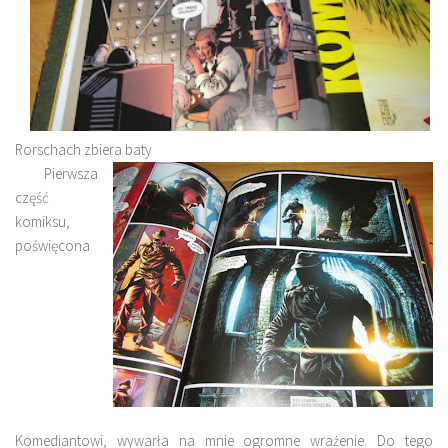
Rorschach zbiera bat
y
Pierwsza
część
komiksu,
poświęcona
Komediantowi, wywarła na mnie ogromne wrażenie. Do tego