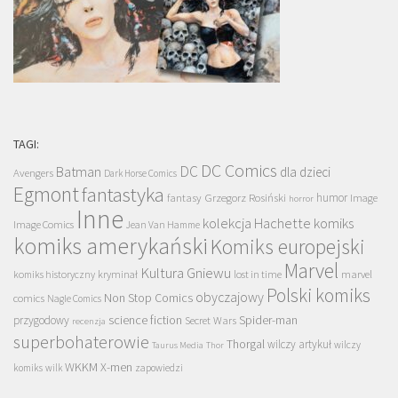
TAGI:
DC Comics
DC
Batman
dla dzieci
Avengers
Dark Horse Comics
Egmont
fantastyka
Grzegorz Rosiński
humor
fantasy
Image
horror
Inne
kolekcja Hachette
komiks
Image Comics
Jean Van Hamme
komiks amerykański
Komiks europejski
Marvel
Kultura Gniewu
komiks historyczny
kryminał
lost in time
marvel
Polski komiks
obyczajowy
Non Stop Comics
comics
Nagle Comics
science fiction
Spider-man
przygodowy
Secret Wars
recenzja
superbohaterowie
Thorgal
wilczy artykuł
wilczy
Taurus Media
Thor
WKKM
X-men
komiks
wilk
zapowiedzi