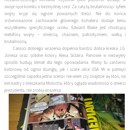
swoje ręce komiks o bezmyślnej rzezi. Za całą tą brutalnością i syfem
wojny kryje się ogrom poważnych treści. Nie do końca
zrównoważone zachowanie głównego bohatera dodaje temu
wszystkiemu specyficznego uroku. Edward Blake jest chodzącą
metaforą wojny – śmiercią, chaosem, patriotyzmem, walką i
brutalnością.
Całości dobrego wrażenia dopełnia bardzo dobra kreska J.G.
Jonesa oraz solidne kolory Alexa Siclaira. Panowie w niezwykły
sposób budują klimat dla tego opowiadania. Mamy tu zarówno
kolorową od ognia dżunglę, jak i szare ulice USA. Mi w pamięci
szczególnie zapadła jedna scena i nie wiem czy znajdzie się ktoś, na
kim kadry z mieszkania Molocha, który ogląda wiadomości o śmierci
prezydenta, nie zrobią wrażenia.