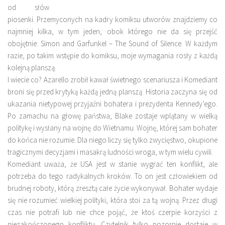
od słów
piosenki. Przemyconych na kadry komiksu utworów znajdziemy co
najmniej kilka, w tym jeden, obok którego nie da się przejść
obojętnie: Simon and Garfunkel – The Sound of Silence. W każdym
razie, po takim wstępie do komiksu, moje wymagania rosły z każdą
kolejną planszą.
I wiecie co? Azarello zrobił kawał świetnego scenariusza i Komediant
broni się przed krytyką każdą jedną planszą. Historia zaczyna się od
ukazania nietypowej przyjaźni bohatera i prezydenta Kennedy’ego.
Po zamachu na głowę państwa, Blake zostaje wplątany w wielką
politykę i wysłany na wojnę do Wietnamu. Wojnę, której sam bohater
do końca nie rozumie. Dla niego liczy się tylko zwycięstwo, okupione
tragicznymi decyzjami i masakrą ludności wroga, w tym wielu cywili.
Komediant uważa, że USA jest w stanie wygrać ten konflikt, ale
potrzeba do tego radykalnych kroków. To on jest człowiekiem od
brudnej roboty, którą zresztą całe życie wykonywał. Bohater wydaje
się nie rozumieć wielkiej polityki, która stoi za tą wojną. Przez długi
czas nie potrafi lub nie chce pojąć, że ktoś czerpie korzyści z
niezakończonego konfliktu. Czytelnik tylko pozornie dostaje w