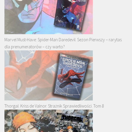
Marvel Must-Have: Spider-Man Daredevil. Sezon Pierwszy – rarytas
dla prenumeratorów – czy warto?
Thorgal. Kriss de Valnor. Strażnik Sprawiedliwości. Tom 8