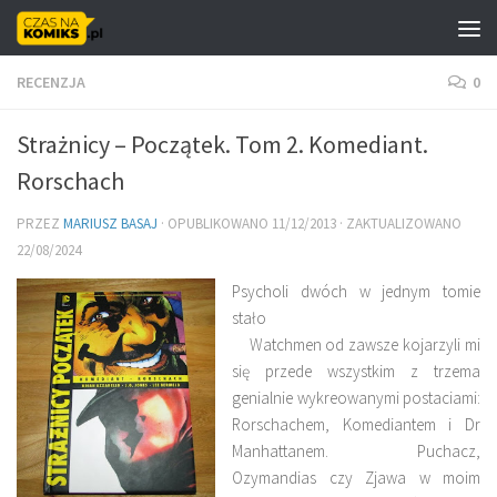
Skip to content
RECENZJA
0
Strażnicy – Początek. Tom 2. Komediant.
Rorschach
PRZEZ
MARIUSZ BASAJ
· OPUBLIKOWANO
11/12/2013
· ZAKTUALIZOWANO
22/08/2024
Psycholi dwóch w jednym tomie
stało
Watchmen od zawsze kojarzyli mi
się przede wszystkim z trzema
genialnie wykreowanymi postaciami:
Rorschachem, Komediantem i Dr
Manhattanem. Puchacz,
Ozymandias czy Zjawa w moim