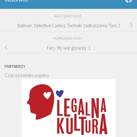
NASTĘPNY POST
Batman. Detective Comics. Techniki zastraszania. Tom 2
POPRZEDNI POST
Fury. My war gone by. 1
PARTNERZY
Czas na komiks wspiera: