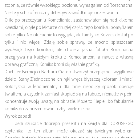
stopnia, że równie wysokiego poziomu wymagałem od Rorschacha.
Niestety schizofreniczny detektyw zawiódł moje oczekiwania.
O ile po przeczytaniu Komedianta, zastanawiałem się nad kilkoma
kwestiami, o tyle po lekturze drugiej części tego komiksu pomyślałem
sobie tylko: No ok, ładnie to wygląda, ale tam tylko Kovacs dostał po
tyłku i nic więcej. Zdaję sobie sprawę, że mocno spłaszczam
wydźwięk tego komiksu, ale cholera jasna fabuła Rorschacha
przegrywa na każdym kroku z Komediantem, a nawet z własną
oprawą graficzną. Komiks broni się właśnie grafiką.
Duet Lee Bermejo i Barbara Ciardo stworzył przepiękne i wyjątkowe
dzieło. Stany Zjednoczone ich ręki wręcz błyszczą kolorami śmierci.
Kolorystka w fenomenalny i dla mnie niepojęty sposób operuje
światłem, a czytelnik zamiast skupiać się na fabule, niemalże w pełni
koncentruje swoją uwagę na obrazie. Może to i lepiej, bo fabularnie
komiks do zaprezentowania zbyt wiele nie ma.
Wyrok zapadł
Jeśli szukacie dobrego prezentu na święta dla DOROSŁEGO
czytelnika, to ten album może okazać się świetnym wyborem.