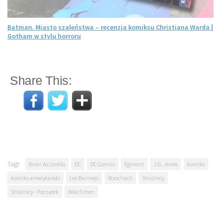
Batman. Miasto szaleństwa – recenzja komiksu Christiana Warda |
Gotham w stylu horroru
Share This:
Tagi:
Brian Azzarello
DC
DC Comics
Egmont
J.G. Jones
komiks
komiks amerykański
Lee Bermejo
Rorschach
Strażnicy
Strażnicy - Początek
Watchmen