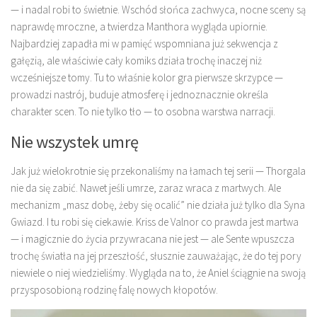
— i nadal robi to świetnie. Wschód słońca zachwyca, nocne sceny są
naprawdę mroczne, a twierdza Manthora wygląda upiornie.
Najbardziej zapadła mi w pamięć wspomniana już sekwencja z
gałęzią, ale właściwie cały komiks działa trochę inaczej niż
wcześniejsze tomy. Tu to właśnie kolor gra pierwsze skrzypce —
prowadzi nastrój, buduje atmosferę i jednoznacznie określa
charakter scen. To nie tylko tło — to osobna warstwa narracji.
Nie wszystek umrę
Jak już wielokrotnie się przekonaliśmy na łamach tej serii — Thorgala
nie da się zabić. Nawet jeśli umrze, zaraz wraca z martwych. Ale
mechanizm „masz dobę, żeby się ocalić” nie działa już tylko dla Syna
Gwiazd. I tu robi się ciekawie. Kriss de Valnor co prawda jest martwa
— i magicznie do życia przywracana nie jest — ale Sente wpuszcza
trochę światła na jej przeszłość, słusznie zauważając, że do tej pory
niewiele o niej wiedzieliśmy. Wygląda na to, że Aniel ściągnie na swoją
przysposobioną rodzinę falę nowych kłopotów.