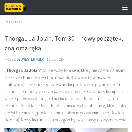
Skip to content
RECENZJA
Thorgal. Ja Jolan. Tom 30 – nowy początek,
znajoma ręka
PRZEZ
SYLWESTER WILK
·
10/06/2025
„Thorgal. Ja Jolan”
to pierwszy tom serii, który nie został napisany
przez Van Hamme’a — choć nadal ilustrowany (a właściwie:
malowany) przez Grzegorza Rosińskiego. Drakkar płynie dalej, a
zmiana steru odbyła się zaskakująco płynnie. Rodzina w komplecie,
wraz z przysposobionym dzieckiem, wraca do domu — czyli na
Północ. Pozostał jednak do domknięcia wątek obietnicy, którą Jolan
złożył tajemniczej postaci (mnie osobiście przypominającej Doktora
Dooma). Nowy kierunek dla przygód był więc łatwy do wyznaczenia.