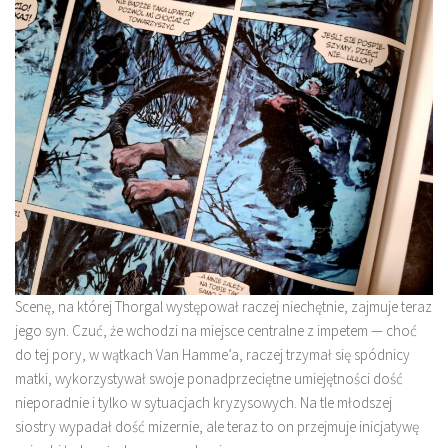
Scenę, na której Thorgal występował raczej niechętnie, zajmuje teraz
jego syn. Czuć, że wchodzi na miejsce centralne z impetem — choć
do tej pory, w wątkach Van Hamme’a, raczej trzymał się spódnicy
matki, wykorzystywał swoje ponadprzeciętne umiejętności dość
nieporadnie i tylko w sytuacjach kryzysowych. Na tle młodszej
siostry wypadał dość mizernie, ale teraz to on przejmuje inicjatywę