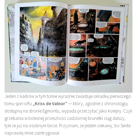
Jeden z kadrów w tym tomie wyraźnie zwiastuje okładkę pierwszego
tomu spin-offu
„Kriss de Valnor”
— który, zgodnie z chronologią
dostępną na stronie Egmontu, wypada przeczytać jako kolejny. Czyli
grzebania w bolesnej przeszłości zadziornej brunetki ciąg dalszy,
tyle że już na osobnym torze. Przyznam, że jestem ciekawy, bo Sente
naprawdę mnie zaintrygował.