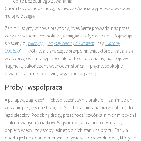
— i robi to bez żadnego zawahania.
Choć i tak odchodzi nocą, bo jeszcze Aaricia wyperswadowałaby
mu tę włóczęgę.
Zanim ruszymy w nowe przygody, Yves Sente prowadzi nas przez
korytarz wspomnień, pokazując migawki z życia Jolana. Pojawiają
się sceny z „
Wilczycy
„, „
Między ziemią a światem
” czy
„
Korony
Ogotaia
” — krótkie, ale znaczące przypomnienia, które układają się
w osobistą oś narracyjną bohatera. To emocjonalny, nastrojowy
fragment, zakończony wschodem słońca — piękne, spokojne
otwarcie, zanim wskoczymy w galopującą akcję.
Próby i współpraca
A pułapek, zagrożeń i niebezpieczeństw nie brakuje — zanim Jolan
zostanie przyjęty na służbę do Manthora, musi najpierw dotrzeć do
jego siedziby. Podobną drogę przechodzi czwórka innych młodych i
utalentowanych śmiałków. Wejście do świata prób otwiera się
dopiero wtedy, gdy stopy jednego z nich staną na progu. Fabuła
oparta jest na dobrze znanym motywie współzawodnictwa, który na