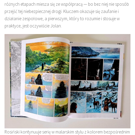
różnych etapach miesza się ze współpracą — bo bez niej nie sposób
przejść tej niebezpiecznej drogi. Kluczem okazuje się zaufanie i
działanie zespołowe, a pierwszym, który to rozumie i stosuje w
praktyce, jest oczywiście Jolan.
Rosiński kontynuuje serię w malarskim stylu z kolorem bezpośrednim