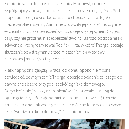
Skupienie się na Jolanie to całkiem niezły pomysł, dobrze
współgrający z nowym początkiem i zmianą scenarzysty. Yves Sente
mógł dać Thorgalowi odpocząć… no chociaż na chwilkę. Ale
macierzyńskie instynkty Aaricii nie pozwoliły jej siedzieć bezczynnie
— chciała chociaż dowiedzieć się, co dzieje się z jej synem. Czy jest
cały, czy nie grozi mu niebezpieczeństwo itd. Bardzo podoba mi się
sekwencja, którą rozrysował Rosiński — ta, w której Thorgal zostaje
skutecznie powstrzymany przed mieszaniem się w sprawy
zatroskanej matki. Świetny moment.
Plask naprężoną gałęzią i wracaj do domu. Spokojnie można
powiedzieć, że w tym tomie Thorgal dostaje dokładnie to, czego od
dawna chciał: zero przygód, spokój ogniska domowego.
Oczywiście, nie jest tak, że problemów nie ma wcale — ale są do
ogarnięcia. Z tym że z kłopotami tak to już jest: nawet jeśli ich nie
szukasz, to one i tak znajdą ciebie same. Ale na to przyjdzie jeszcze
czas. Syn Gwiazd kurą domową? Dla mnie bomba.