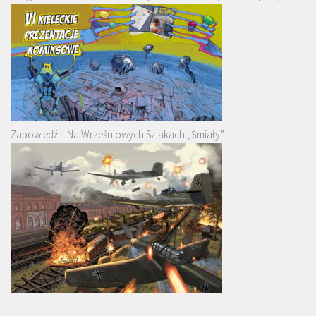
Zapowiedź – Na Wrześniowych Szlakach „Śmiały”