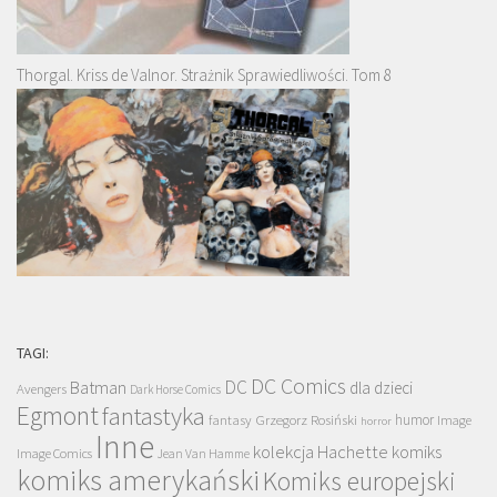
Thorgal. Kriss de Valnor. Strażnik Sprawiedliwości. Tom 8
TAGI:
DC Comics
DC
Batman
dla dzieci
Avengers
Dark Horse Comics
Egmont
fantastyka
Grzegorz Rosiński
humor
fantasy
Image
horror
Inne
kolekcja Hachette
komiks
Image Comics
Jean Van Hamme
komiks amerykański
Komiks europejski