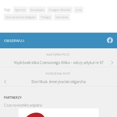
Tagi:
Egmont
fantastyka
Grzegorz Rosiński
Inne
Komiks franko-belgijski
Thorgal
Yves Sente
OBSERWUJ:
NASTĘPNY POST
Wędrówek kilka Czerwonego Wilka – wilczy artykuł nr 67
POPRZEDNI POST
Elon Musk. Amerykański oligarcha
PARTNERZY
Czas na komiks wspiera: