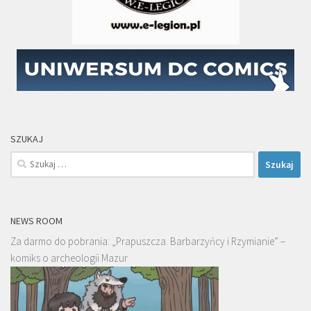
SZUKAJ
Szukaj:
NEWS ROOM
Za darmo do pobrania: „Prapuszcza. Barbarzyńcy i Rzymianie” –
komiks o archeologii Mazur