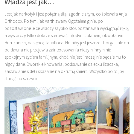
Władza jest jak…
Jest jak narkotyk i jest potężną siłą, zgodnie z tym, co śpiewała Anja
Orthodox. Po tym, jak Varth zwany Ogotaiem ginie, po
pozostawione lejce władzy szybko ktoś postanawia wyciągnąć rękę,
a wystarczy tylko dobrze sterować młodym Jolanem, obwołanym
Hurukanem, następcą Tanatloca. No niby jest jeszcze Thorgal, ale on
od dawna nie przejawia zainteresowania niczym innym niż
spokojnym życiem familijnym, choć nie jest i raczej nie będzie mu to
nigdy dane. Dworskie knowania, podsuwanie dziecku lizaczka,
zastawianie sideł i skazanie na okrutną śmierć. Wszystko po to, by
stanąć na szczycie.