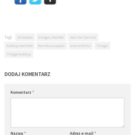
Tagi:
fantastyka
Grzegorz Rosiński
Jean Van Hamme
kolekcja Hachette
Komiks europejski
science fiction
Thorgal
Thorgal kolekcja
DODAJ KOMENTARZ
Komentarz
*
Nazwa
*
Adres e-mail
*