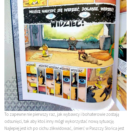
To zapewne nie pierwszy raz, jak wybawcy i bohaterowie zostają
odsunięci, tak aby ktoś inny mógł wykorzystać nową sytuację.
Najlepiej jest ich po cichu zlikwidować, śmierć w Paszczy Słońca jest