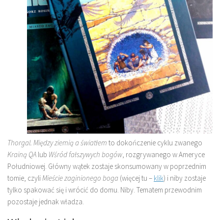
Thorgal. Między ziemią a światłem
to dokończenie cyklu zwanego
Krainą QA
lub
Wśród fałszywych bogów
, rozgrywanego w Ameryce
Południowej. Główny wątek zostaje skonsumowany w
poprzednim
tomie, czyli
Mieście zaginionego boga
(więcej tu –
klik
) i niby zostaje
tylko spakować się i wrócić do domu. Niby. Tematem przewodnim
pozostaje jednak władza.