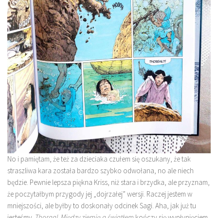
No i pamiętam, że też za dzieciaka czułem się oszukany, że tak
straszliwa kara została bardzo szybko odwołana, no ale niech
będzie. Pewnie lepsza piękna Kriss, niż stara i brzydka, ale przyznam,
że poczytałbym przygody jej „dojrzałej” wersji. Raczej jestem w
mniejszości, ale byłby to doskonały odcinek Sagi. Aha, jak już tu
jesteśmy.
Thorgal. Między ziemią a światłem
kończy się wypłynięciem