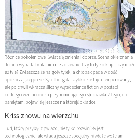
Różnice pokoleniowe. Świat się zmienia i dobrze. Scena okiełznania
Jolana wypada brutalnie i niestosownie. Czy to tylko klaps, czy może
aż tyle? Zwłaszcza że na goły tyłek, a chłopak pada w dość
upokarzającej pozie. Syn Thorgala szybko zostaje utemperowany,
ale po chwili wkracza śliczny wątek science fiction w postaci
cudnego wzmacniacza przypominającego słuchawki. Z tego, co
pamiętam, pojawi się jeszcze na którejś okładce.
Kriss znowu na wierzchu
Lud, który przybył z gwiazd, nie tylko rozwinięty jest
technologicznie, ale włada jeszcze specjalnymi właściwościami