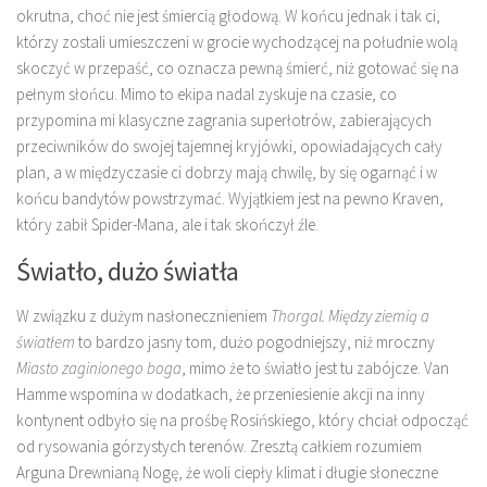
okrutna, choć nie jest śmiercią głodową. W końcu jednak i tak ci,
którzy zostali umieszczeni w grocie wychodzącej na południe wolą
skoczyć w przepaść, co oznacza pewną śmierć, niż gotować się na
pełnym słońcu. Mimo to ekipa nadal zyskuje na czasie, co
przypomina mi klasyczne zagrania superłotrów, zabierających
przeciwników do swojej tajemnej kryjówki, opowiadających cały
plan, a w międzyczasie ci dobrzy mają chwilę, by się ogarnąć i w
końcu bandytów powstrzymać. Wyjątkiem jest na pewno Kraven,
który zabił Spider-Mana, ale i tak skończył źle.
Światło, dużo światła
W związku z dużym nasłonecznieniem
Thorgal. Między ziemią a
światłem
to bardzo jasny tom, dużo pogodniejszy, niż mroczny
Miasto zaginionego boga
, mimo że to światło jest tu zabójcze. Van
Hamme wspomina w dodatkach, że przeniesienie akcji na inny
kontynent odbyło się na prośbę Rosińskiego, który chciał odpocząć
od rysowania górzystych terenów. Zresztą całkiem rozumiem
Arguna Drewnianą Nogę, że woli ciepły klimat i długie słoneczne