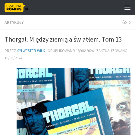
Skip to content
ARTYKUŁY
0
Thorgal. Między ziemią a światłem. Tom 13
PRZEZ
SYLWESTER WILK
· OPUBLIKOWANO
18/06/2024
· ZAKTUALIZOWANO
18/06/2024