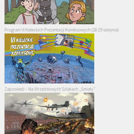
Program VI Kieleckich Prezentacji Komiksowych (28-29 sierpnia)
Zapowiedź – Na Wrześniowych Szlakach „Śmiały”