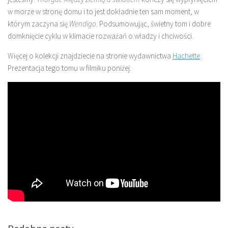
w morze w stronę domu i to jest dokładnie ten sam moment, w
którym zaczyna się
Wendigo
. Podsumowując, świetny tom i dobre
domknięcie cyklu w klimacie rozważań o władzy i chciwości.
Więcej o kolekcji znajdziecie na stronie wydawnictwa
Hachette
.
Prezentacja tego tomu w filmiku poniżej: