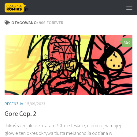
Skip to content
OTAGOWANO:
90S FOREVER
0
RECENZJA
15/09/2023
Gore Cop. 2
Jakoś specjalnie za latami 90. nie tęsknie, niemniej w mojej
głowie ten okres okrywa tłusta melancholia odziana w