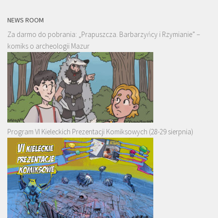
NEWS ROOM
Za darmo do pobrania: „Prapuszcza. Barbarzyńcy i Rzymianie” –
komiks o archeologii Mazur
Program VI Kieleckich Prezentacji Komiksowych (28-29 sierpnia)