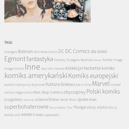
TAGI:
DC Comics
DC
Batman
dla dzieci
Avengers
Dark Horse Comics
Egmont
fantastyka
Grzegorz Rosiński
humor
fantasy
Image
horror
Inne
kolekcja Hachette
komiks
Image Comics
Jean Van Hamme
komiks amerykański
Komiks europejski
Marvel
Kultura Gniewu
komiks historyczny
kryminał
lost in time
marvel
Polski komiks
obyczajowy
Non Stop Comics
comics
Nagle Comics
science fiction
Spider-man
przygodowy
Secret Wars
recenzja
superbohaterowie
Thorgal
wilczy artykuł
wilczy
Taurus Media
Thor
WKKM
X-men
komiks
wilk
zapowiedzi