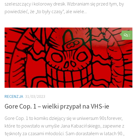
szeleszczący i kolorowy dresik. Wzbraniam się przed tym, by
powiedzieć, że „to były czasy”, ale wiele...
2
RECENZJA
31/03/2023
Gore Cop. 1 – wielki przypał na VHS-ie
Gore Cop. 1 to komiks dziejący się w uniwersum 90s forever,
które to powstało w umyśle Jana Kabacińskiego, zapewne z
tęsknoty za czasami młodości. Sam dorastałem w latach 90.,