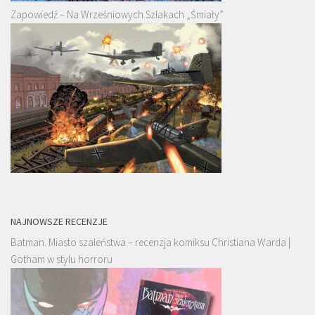
Zapowiedź – Na Wrześniowych Szlakach „Śmiały”
NAJNOWSZE RECENZJE
Batman. Miasto szaleństwa – recenzja komiksu Christiana Warda |
Gotham w stylu horroru