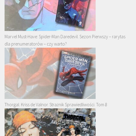
Marvel Must-Have: Spider-Man Daredevil. Sezon Pierwszy – rarytas
dla prenumeratorów – czy warto?
Thorgal. Kriss de Valnor. Strażnik Sprawiedliwości. Tom 8