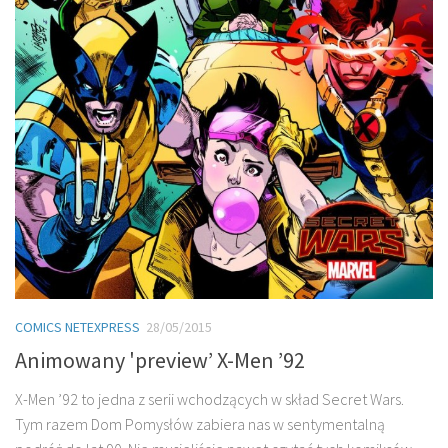
COMICS NETEXPRESS
28/05/2015
Animowany 'preview’ X-Men ’92
X-Men ’92 to jedna z serii wchodzących w skład Secret Wars.
Tym razem Dom Pomysłów zabiera nas w sentymentalną