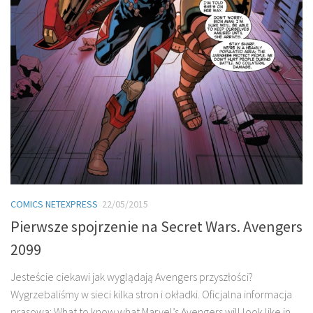
COMICS NETEXPRESS
22/05/2015
Pierwsze spojrzenie na Secret Wars. Avengers
2099
Jesteście ciekawi jak wyglądają Avengers przyszłości?
Wygrzebaliśmy w sieci kilka stron i okładki. Oficjalna informacja
prasowa: What to know what Marvel’s Avengers will look like in