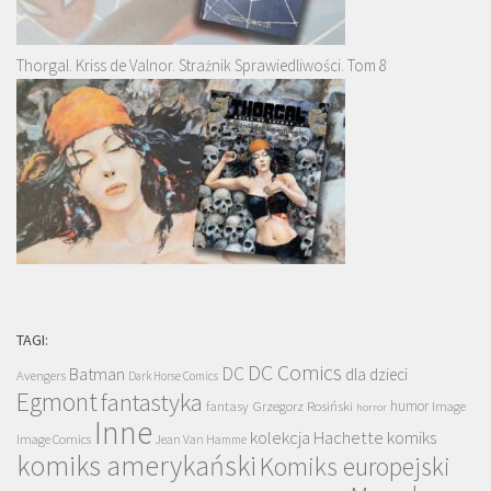
Thorgal. Kriss de Valnor. Strażnik Sprawiedliwości. Tom 8
TAGI:
DC Comics
DC
Batman
dla dzieci
Avengers
Dark Horse Comics
Egmont
fantastyka
Grzegorz Rosiński
humor
fantasy
Image
horror
Inne
kolekcja Hachette
komiks
Image Comics
Jean Van Hamme
komiks amerykański
Komiks europejski