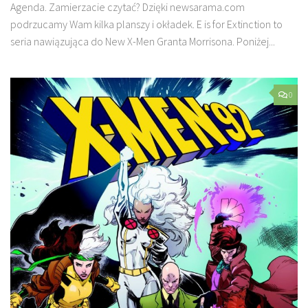
Agenda. Zamierzacie czytać? Dzięki newsarama.com
podrzucamy Wam kilka planszy i okładek. E is for Extinction to
seria nawiązująca do New X-Men Granta Morrisona. Poniżej...
0