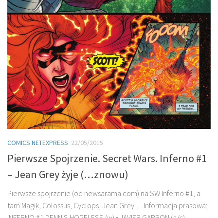
COMICS NETEXPRESS
22/05/2015
Pierwsze Spojrzenie. Secret Wars. Inferno #1
– Jean Grey żyje (…znowu)
Pierwsze spojrzenie (od newsarama.com) na SW Inferno #1, a
tam Magik, Colossus, Cyclops, Jean Grey… Informacja prasowa:
INFERNO #1 DENNIS HOPELESS (w) • JAVIER GARRON (a/c)