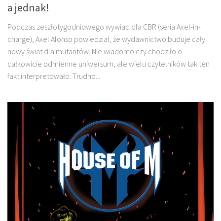
a jednak!
Podczas zeszłotygodniowego wywiad dla CBR (seria Axel-in-
charge), Axel Alonso powiedział, że wydawnictwo buduje cały
nowy świat dla mutantów. Nie wiadomo czy chodziło o
całkowicie odmienne uniwersum, ale wielu czytelników tak ten
fakt interpretowało. Trudno...