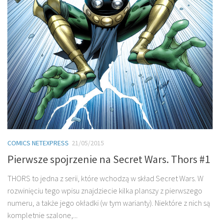
COMICS NETEXPRESS
21/05/2015
Pierwsze spojrzenie na Secret Wars. Thors #1
THORS to jedna z serii, które wchodzą w skład Secret Wars. W
rozwinięciu tego wpisu znajdziecie kilka planszy z pierwszego
numeru, a także jego okładki (w tym warianty). Niektóre z nich są
kompletnie szalone,...