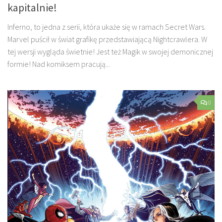
kapitalnie!
Inferno, to jedna z serii, która ukaże się w ramach Secret Wars.
Marvel puścił w świat grafikę przedstawiającą Nightcrawlera. W
tej wersji wygląda świetnie! Jest też Magik w swojej demonicznej
formie! Nad komiksem pracują...
0