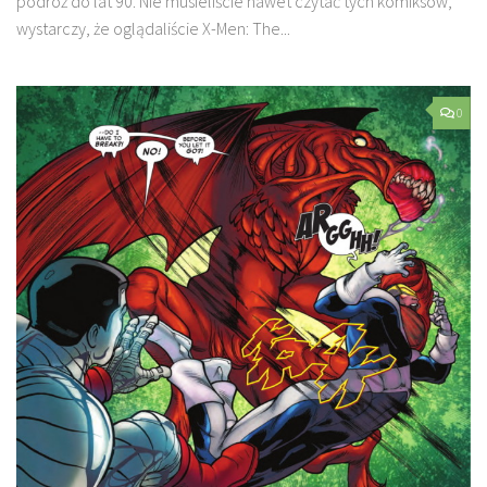
podróż do lat 90. Nie musieliście nawet czytać tych komiksów,
wystarczy, że oglądaliście X-Men: The...
0