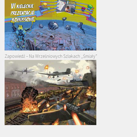
Zapowiedź – Na Wrześniowych Szlakach „Śmiały”