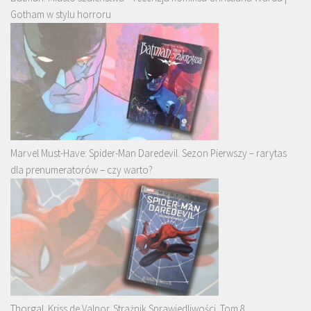
Gotham w stylu horroru
Marvel Must-Have: Spider-Man Daredevil. Sezon Pierwszy – rarytas
dla prenumeratorów – czy warto?
Thorgal. Kriss de Valnor. Strażnik Sprawiedliwości. Tom 8