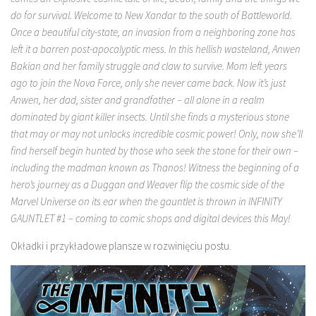
do for survival. Welcome to New Xandar to the south of Battleworld.
Once a beautiful city-state, an invasion from a neighboring zone has
left it a barren post-apocalyptic mess. In this hellish wasteland, Anwen
Bakian and her family struggle and claw to survive. Mom left years
ago to join the Nova Force, only she never came back. Now it’s just
Anwen, her dad, sister and grandfather – all alone in a realm
dominated by giant killer insects. Until she finds a mysterious stone
that may or may not unlocks incredible cosmic power! Only, now she’ll
find herself begin hunted by those who seek the stone for their own –
including the madman known as Thanos! Witness the beginning of a
hero’s journey as a Duggan and Weaver flip the cosmic side of the
Marvel Universe on its ear when the gauntlet is thrown in INFINITY
GAUNTLET #1 – coming to comic shops and digital devices this May!
Okładki i przykładowe plansze w rozwinięciu postu.