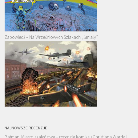
Zapowiedź – Na Wrześniowych Szlakach „Śmiały”
NAJNOWSZE RECENZJE
Batman. Miasto szaleństwa – recenzja komiksu Christiana Warda |