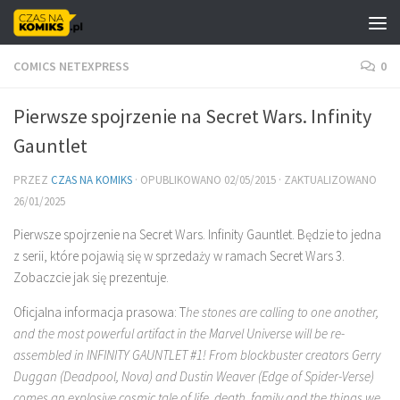
Skip to content
COMICS NETEXPRESS
0
Pierwsze spojrzenie na Secret Wars. Infinity
Gauntlet
PRZEZ
CZAS NA KOMIKS
· OPUBLIKOWANO
02/05/2015
· ZAKTUALIZOWANO
26/01/2025
Pierwsze spojrzenie na Secret Wars. Infinity Gauntlet. Będzie to jedna
z serii, które pojawią się w sprzedaży w ramach Secret Wars 3.
Zobaczcie jak się prezentuje.
Oficjalna informacja prasowa: T
he stones are calling to one another,
and the most powerful artifact in the Marvel Universe will be re-
assembled in INFINITY GAUNTLET #1! From blockbuster creators Gerry
Duggan (Deadpool, Nova) and Dustin Weaver (Edge of Spider-Verse)
comes an explosive cosmic tale of life, death, family and the things we