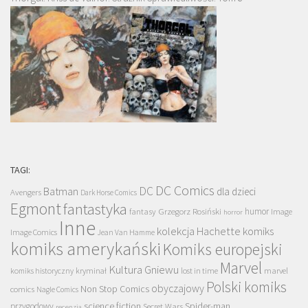
TAGI:
DC Comics
DC
Batman
dla dzieci
Avengers
Dark Horse Comics
Egmont
fantastyka
Grzegorz Rosiński
humor
fantasy
Image
horror
Inne
kolekcja Hachette
komiks
Image Comics
Jean Van Hamme
komiks amerykański
Komiks europejski
Marvel
Kultura Gniewu
komiks historyczny
kryminał
lost in time
marvel
Polski komiks
obyczajowy
Non Stop Comics
comics
Nagle Comics
science fiction
Spider-man
przygodowy
Secret Wars
recenzja