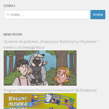
SZUKAJ
Szukaj:
NEWS ROOM
Za darmo do pobrania: „Prapuszcza. Barbarzyńcy i Rzymianie” –
komiks o archeologii Mazur
Program VI Kieleckich Prezentacji Komiksowych (28-29 sierpnia)