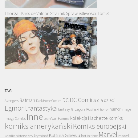
Thorgal. Kriss de Valnor. Strażnik Sprawiedliwości. Tom 8
TAGI:
DC Comics
DC
Batman
dla dzieci
Avengers
Dark Horse Comics
Egmont
fantastyka
Grzegorz Rosiński
humor
fantasy
Image
horror
Inne
kolekcja Hachette
komiks
Image Comics
Jean Van Hamme
komiks amerykański
Komiks europejski
Marvel
Kultura Gniewu
komiks historyczny
kryminał
lost in time
marvel