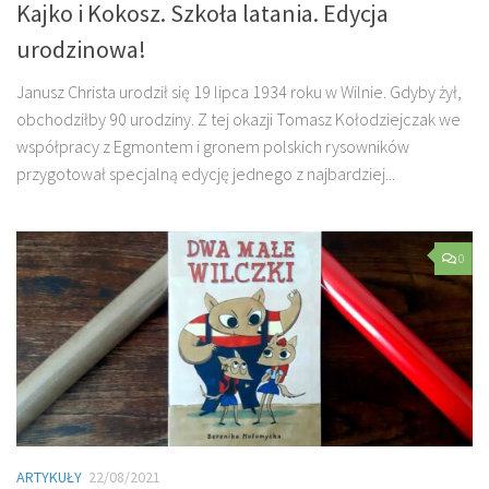
Kajko i Kokosz. Szkoła latania. Edycja
urodzinowa!
Janusz Christa urodził się 19 lipca 1934 roku w Wilnie. Gdyby żył,
obchodziłby 90 urodziny. Z tej okazji Tomasz Kołodziejczak we
współpracy z Egmontem i gronem polskich rysowników
przygotował specjalną edycję jednego z najbardziej...
0
ARTYKUŁY
22/08/2021