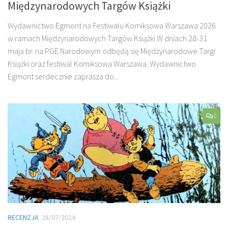
Międzynarodowych Targów Książki
Wydawnictwo Egmont na Festiwalu Komiksowa Warszawa 2026
w ramach Międzynarodowych Targów Książki W dniach 28-31
maja br. na PGE Narodowym odbędą się Międzynarodowe Targi
Książki oraz festiwal Komiksowa Warszawa. Wydawnictwo
Egmont serdecznie zaprasza do...
0
RECENZJA
28/07/2024