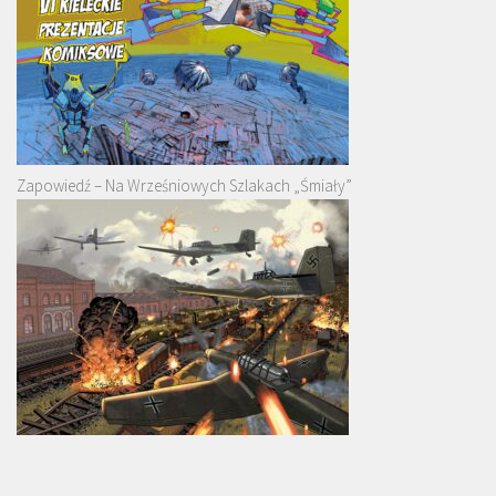
Zapowiedź – Na Wrześniowych Szlakach „Śmiały”