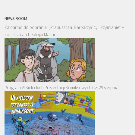
NEWS ROOM
Za darmo do pobrania: „Prapuszcza. Barbarzyńcy i Rzymianie” –
komiks o archeologii Mazur
Program VI Kieleckich Prezentacji Komiksowych (28-29 sierpnia)