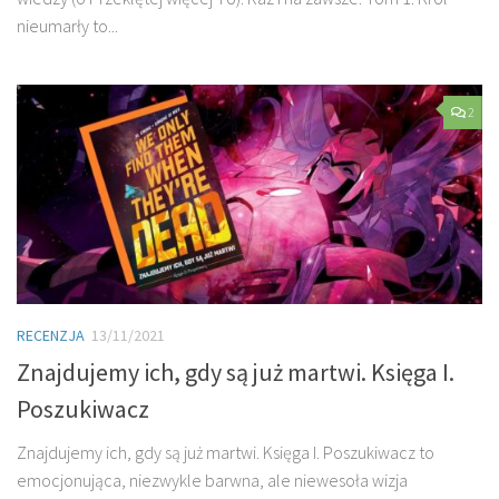
nieumarły to...
2
RECENZJA
13/11/2021
Znajdujemy ich, gdy są już martwi. Księga I.
Poszukiwacz
Znajdujemy ich, gdy są już martwi. Księga I. Poszukiwacz to
emocjonująca, niezwykle barwna, ale niewesoła wizja