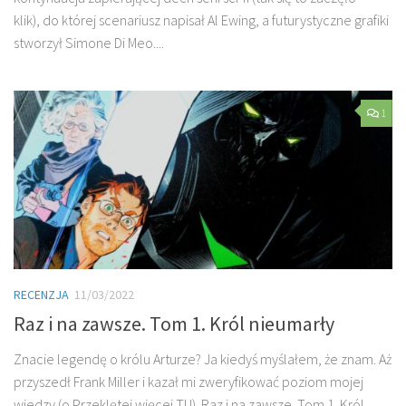
klik), do której scenariusz napisał Al Ewing, a futurystyczne grafiki
stworzył Simone Di Meo....
1
RECENZJA
11/03/2022
Raz i na zawsze. Tom 1. Król nieumarły
Znacie legendę o królu Arturze? Ja kiedyś myślałem, że znam. Aż
przyszedł Frank Miller i kazał mi zweryfikować poziom mojej
wiedzy (o Przeklętej więcej TU). Raz i na zawsze. Tom 1. Król