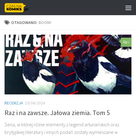
Skip to content
OTAGOWANO:
BOOM!
0
RECENZJA
10/04/2024
Raz i na zawsze. Jałowa ziemia. Tom 5
Seria, w której różne elementy z legend arturiańskich oraz
brytyjskiej literatury i innych podań zostały wymieszane w