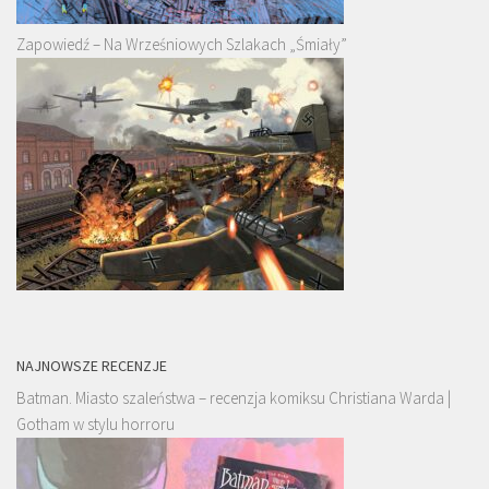
Zapowiedź – Na Wrześniowych Szlakach „Śmiały”
NAJNOWSZE RECENZJE
Batman. Miasto szaleństwa – recenzja komiksu Christiana Warda |
Gotham w stylu horroru