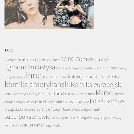
TAGI:
DC Comics
DC
Batman
dla dzieci
Avengers
Dark Horse Comics
Egmont
fantastyka
Grzegorz Rosiński
humor
fantasy
Image
horror
Inne
kolekcja Hachette
komiks
Image Comics
Jean Van Hamme
komiks amerykański
Komiks europejski
Marvel
Kultura Gniewu
komiks historyczny
kryminał
lost in time
marvel
Polski komiks
obyczajowy
Non Stop Comics
comics
Nagle Comics
science fiction
Spider-man
przygodowy
Secret Wars
recenzja
superbohaterowie
Thorgal
wilczy artykuł
wilczy
Taurus Media
Thor
WKKM
X-men
komiks
wilk
zapowiedzi