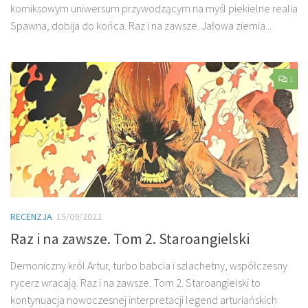
komiksowym uniwersum przywodzącym na myśl piekielne realia
Spawna, dobija do końca. Raz i na zawsze. Jałowa ziemia...
1
RECENZJA
15/09/2022
Raz i na zawsze. Tom 2. Staroangielski
Demoniczny król Artur, turbo babcia i szlachetny, współczesny
rycerz wracają. Raz i na zawsze. Tom 2. Staroangielski to
kontynuacja nowoczesnej interpretacji legend arturiańskich