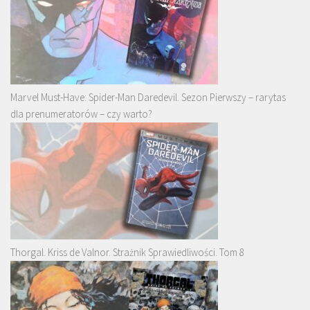
Marvel Must-Have: Spider-Man Daredevil. Sezon Pierwszy – rarytas
dla prenumeratorów – czy warto?
Thorgal. Kriss de Valnor. Strażnik Sprawiedliwości. Tom 8