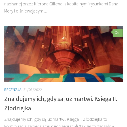
napisanej przez Kierona Gillena, z kapitalnymi rysunkami Dana
Mory i olśniewającymi...
1
RECENZJA
21/08/2022
Znajdujemy ich, gdy są już martwi. Księga II.
Złodziejka
Znajdujemy ich, gdy są już martwi. Księga II. Złodziejka to
kontynuacja zapierającej dech serii sci-fi (tak się to zaczęło –