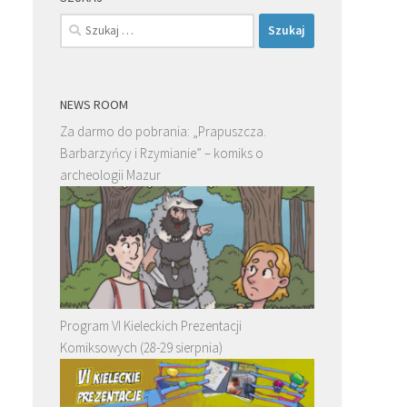
Szukaj:
NEWS ROOM
Za darmo do pobrania: „Prapuszcza.
Barbarzyńcy i Rzymianie” – komiks o
archeologii Mazur
Program VI Kieleckich Prezentacji
Komiksowych (28-29 sierpnia)