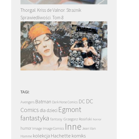
Thorgal. Kriss de Valnor. Strażnik
Sprawiedliwości. Tom 8
TAGI:
DC
DC
Batman
Avengers
Dark Horse Comics
Egmont
Comics
dla dzieci
fantastyka
Grzegorz Rosiński
fantasy
horror
Inne
humor
Image
Image Comics
Jean Van
kolekcja Hachette
komiks
Hamme