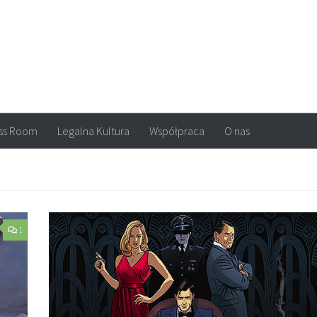
arvel, DC Comics, Image, newsy, konkursy. Wszystko o komiksach
ss Room
Legalna Kultura
Współpraca
O nas
1