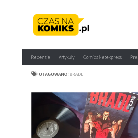
Skip to content
Recenzje komiksów M
Recenzje
Artykuły
Comics Netexpress
Pre
OTAGOWANO:
BRADL