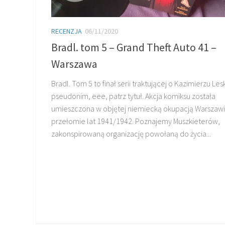
RECENZJA
06/11/2020
Bradl. tom 5 – Grand Theft Auto 41 –
Warszawa
Bradl. Tom 5 to finał serii traktującej o Kazimierzu Les
pseudonim, eee, patrz tytuł. Akcja komiksu została
umieszczona w objętej niemiecką okupacją Warszawi
przełomie lat 1941/1942. Poznajemy Muszkieterów,
zakonspirowaną organizację powołaną do życia...