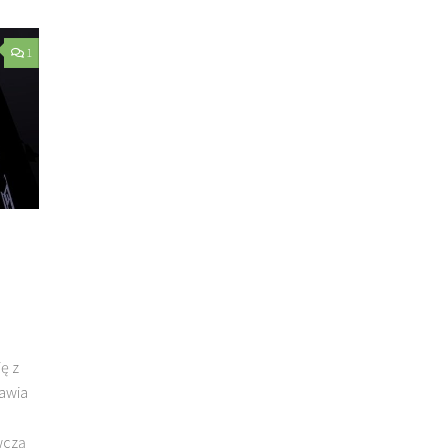
1
ę z
tawia
wczą