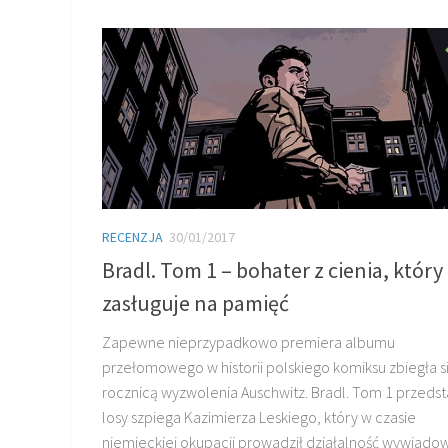
RECENZJA
30/01/2017
Bradl. Tom 1 – bohater z cienia, który
zasługuje na pamięć
Zapewne nieprzypadkowo premiera albumu
przełomowego w historii polskiego komiksu zbiegła si
rocznicą wyzwolenia Auschwitz. Bradl. Tom 1 przeds
losy szpiega Kazimierza Leskiego, który w czasie
niemieckiej okupacji prowadził działalność wywiado