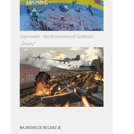
Zapowiedź – Na Wrześniowych Szlakach
„Śmiały”
NAJNOWSZE RECENZJE