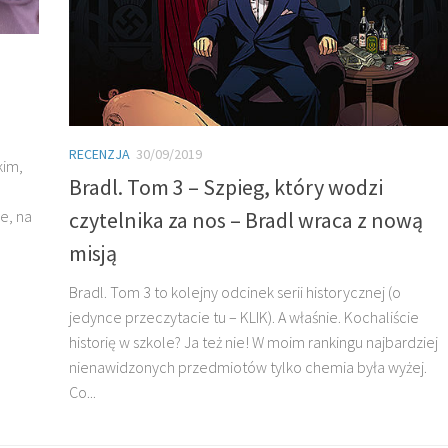
RECENZJA
30/09/2019
kim,
Bradl. Tom 3 – Szpieg, który wodzi
czytelnika za nos – Bradl wraca z nową
e, na
misją
Bradl. Tom 3 to kolejny odcinek serii historycznej (o
jedynce przeczytacie tu – KLIK). A właśnie. Kochaliście
historię w szkole? Ja też nie! W moim rankingu najbardziej
nienawidzonych przedmiotów tylko chemia była wyżej.
Co...