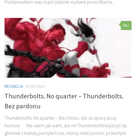
Postanowiłem więc kupić pięknie wydane przez Mucha...
0
RECENZJA
23/09/2013
Thunderbolts. No quarter – Thunderbolts.
Bez pardonu
Thunderbolts. No quarter – Bez litości, ale ze sporą dozą
humoru Nie wiem jak wam, ale mi Thunderbolts kojarzyli się
głównie z bandą pomyleńców, którzy mieli pomóc przechylić