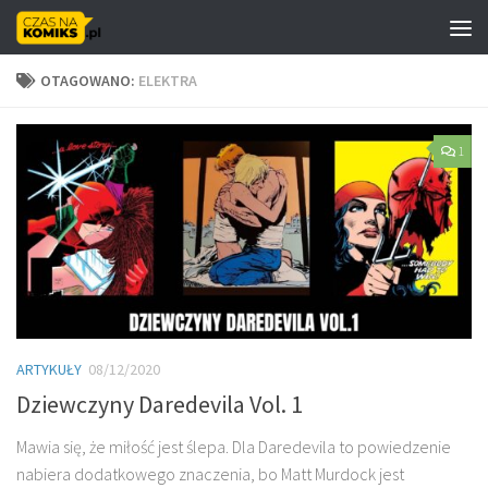
Skip to content
OTAGOWANO:
ELEKTRA
1
ARTYKUŁY
08/12/2020
Dziewczyny Daredevila Vol. 1
Mawia się, że miłość jest ślepa. Dla Daredevila to powiedzenie
nabiera dodatkowego znaczenia, bo Matt Murdock jest