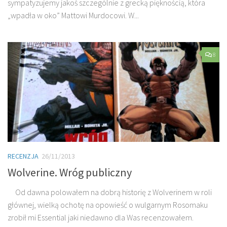
sympatyzujemy jakoś szczególnie z grecką pięknością, która
„wpadła w oko” Mattowi Murdocowi. W...
8
RECENZJA
26/11/2013
Wolverine. Wróg publiczny
Od dawna polowałem na dobrą historię z Wolverinem w roli
głównej, wielką ochotę na opowieść o wulgarnym Rosomaku
zrobił mi Essential jaki niedawno dla Was recenzowałem.