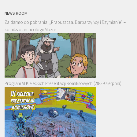
NEWS ROOM
Za darmo do pobrania: „Prapuszcza. Barbarzyńcy i Rzymianie” –
komiks o archeologii Mazur
Program VI Kieleckich Prezentacji Komiksowych (28-29 sierpnia)