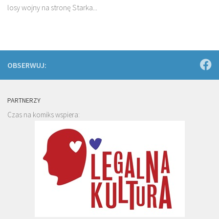
losy wojny na stronę Starka...
OBSERWUJ:
PARTNERZY
Czas na komiks wspiera: