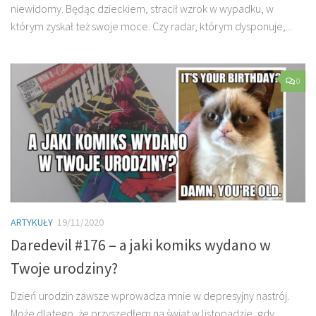
niewidomy. Będąc dzieckiem, stracił wzrok w wypadku, w
którym zyskał też swoje moce. Czy radar, którym dysponuje,...
0
ARTYKUŁY
19/11/2020
Daredevil #176 – a jaki komiks wydano w
Twoje urodziny?
Dzień urodzin zawsze wprowadza mnie w depresyjny nastrój.
Może dlatego, że przyszedłem na świat w listopadzie, gdy