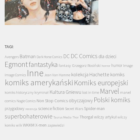
TAGI:
DC Comics
DC
Batman
dla dzieci
Avengers
Dark Horse Comics
Egmont
fantastyka
Grzegorz Rosiński
humor
fantasy
Image
horror
Inne
kolekcja Hachette
komiks
Image Comics
Jean Van Hamme
komiks amerykański
Komiks europejski
Marvel
Kultura Gniewu
komiks historyczny
kryminał
lost in time
marvel
Polski komiks
obyczajowy
Non Stop Comics
comics
Nagle Comics
science fiction
Spider-man
przygodowy
Secret Wars
recenzja
superbohaterowie
Thorgal
wilczy artykuł
wilczy
Taurus Media
Thor
WKKM
X-men
komiks
wilk
zapowiedzi