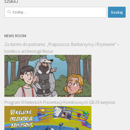
SZUKAJ
Szukaj:
NEWS ROOM
Za darmo do pobrania: „Prapuszcza. Barbarzyńcy i Rzymianie” –
komiks o archeologii Mazur
Program VI Kieleckich Prezentacji Komiksowych (28-29 sierpnia)