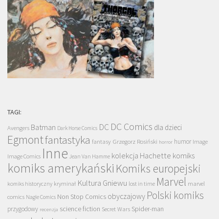
TAGI:
DC Comics
DC
Batman
dla dzieci
Avengers
Dark Horse Comics
Egmont
fantastyka
Grzegorz Rosiński
humor
fantasy
Image
horror
Inne
kolekcja Hachette
komiks
Image Comics
Jean Van Hamme
komiks amerykański
Komiks europejski
Marvel
Kultura Gniewu
komiks historyczny
kryminał
lost in time
marvel
Polski komiks
obyczajowy
Non Stop Comics
comics
Nagle Comics
science fiction
Spider-man
przygodowy
Secret Wars
recenzja