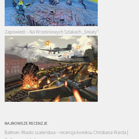
Zapowiedź – Na Wrześniowych Szlakach „Śmiały”
NAJNOWSZE RECENZJE
Batman. Miasto szaleństwa – recenzja komiksu Christiana Warda |