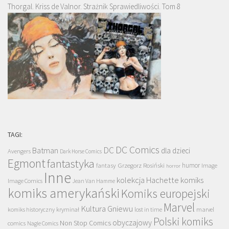
Thorgal. Kriss de Valnor. Strażnik Sprawiedliwości. Tom 8
TAGI:
DC Comics
DC
Batman
dla dzieci
Avengers
Dark Horse Comics
Egmont
fantastyka
Grzegorz Rosiński
humor
fantasy
Image
horror
Inne
kolekcja Hachette
komiks
Image Comics
Jean Van Hamme
komiks amerykański
Komiks europejski
Marvel
Kultura Gniewu
komiks historyczny
kryminał
lost in time
marvel
Polski komiks
obyczajowy
Non Stop Comics
comics
Nagle Comics