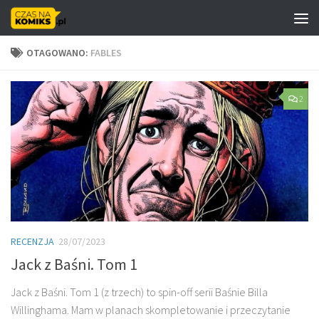
Skip to content
OTAGOWANO:
FABLES
2
RECENZJA
28/07/2023
Jack z Baśni. Tom 1
Jack z Baśni. Tom 1 (z trzech) to spin-off serii Baśnie Billa
Willinghama. Mam w planach skompletowanie i przeczytanie