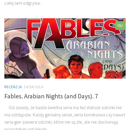
całej serii odgrywa...
0
RECENZJA
14/04/2014
Fables. Arabian Nights (and Days). 7
Od zasady, że każda świetna seria ma też słabsze odcinki nie
ma odstępstw. Każdy genialny serial, seria komiksowa czy nawet
seria gier zawiera odcinki, które nie są złe, ale nie dorównują
pozostałym odcinkom...