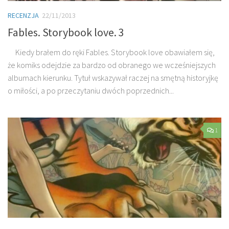
RECENZJA
22/11/2013
Fables. Storybook love. 3
Kiedy brałem do ręki Fables. Storybook love obawiałem się,
że komiks odejdzie za bardzo od obranego we wcześniejszych
albumach kierunku. Tytuł wskazywał raczej na smętną historyjkę
o miłości, a po przeczytaniu dwóch poprzednich...
1