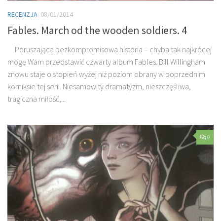
RECENZJA
08/01/2014
Fables. March od the wooden soldiers. 4
Poruszająca bezkompromisowa historia – chyba tak najkrócej
mogę Wam przedstawić czwarty album Fables. Bill Willingham
znowu staje o stopień wyżej niż poziom obrany w poprzednim
komiksie tej serii. Niesamowity dramatyzm, nieszczęśliwa,
tragiczna miłość,...
0