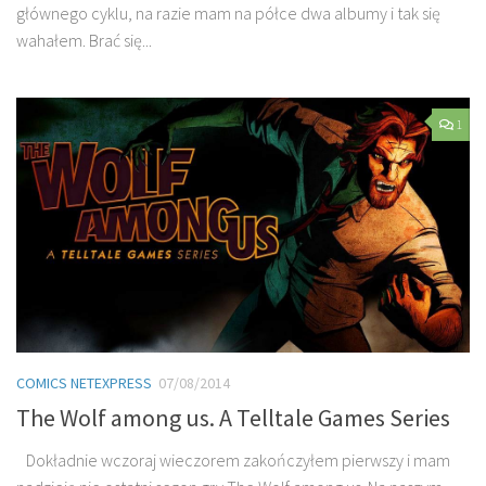
głównego cyklu, na razie mam na półce dwa albumy i tak się
wahałem. Brać się...
1
COMICS NETEXPRESS
07/08/2014
The Wolf among us. A Telltale Games Series
Dokładnie wczoraj wieczorem zakończyłem pierwszy i mam