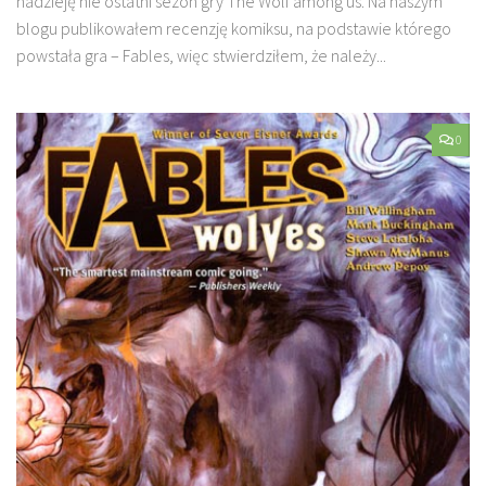
nadzieję nie ostatni sezon gry The Wolf among us. Na naszym
blogu publikowałem recenzję komiksu, na podstawie którego
powstała gra – Fables, więc stwierdziłem, że należy...
0