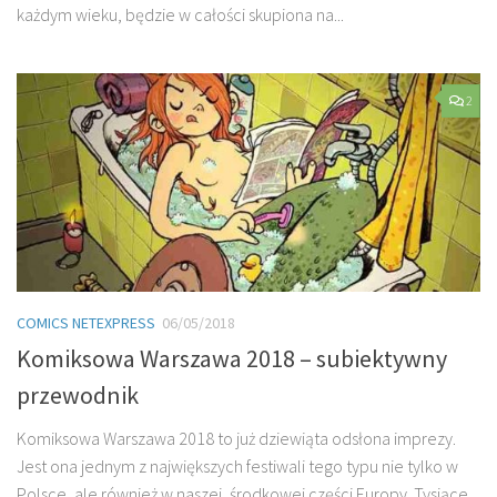
każdym wieku, będzie w całości skupiona na...
2
COMICS NETEXPRESS
06/05/2018
Komiksowa Warszawa 2018 – subiektywny
przewodnik
Komiksowa Warszawa 2018 to już dziewiąta odsłona imprezy.
Jest ona jednym z największych festiwali tego typu nie tylko w
Polsce, ale również w naszej, środkowej części Europy. Tysiące