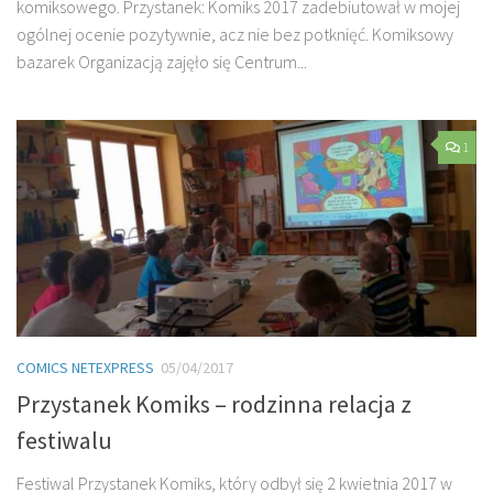
komiksowego. Przystanek: Komiks 2017 zadebiutował w mojej
ogólnej ocenie pozytywnie, acz nie bez potknięć. Komiksowy
bazarek Organizacją zajęło się Centrum...
1
COMICS NETEXPRESS
05/04/2017
Przystanek Komiks – rodzinna relacja z
festiwalu
Festiwal Przystanek Komiks, który odbył się 2 kwietnia 2017 w