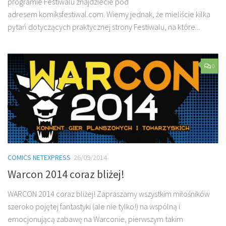
programie Festiwalu znajdziecie pod
adresem komiksfestiwal.com. Wiemy jednak, że mieliście kilka
pytań dotyczących praktycznej strony Festiwalu, na które...
0
COMICS NETEXPRESS
26/09/2014
Warcon 2014 coraz bliżej!
WARCON 2014 coraz bliżej! Zapraszamy wszystkim miłośników
szeroko pojętej fantastyki (ale nie tylko!) na wspólną i
emocjonującą zabawę na Warconie, pierwszym takim