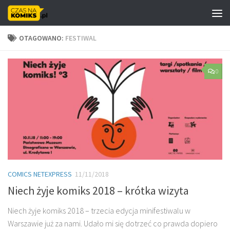
Skip to content
OTAGOWANO:
FESTIWAL
0
COMICS NETEXPRESS
11/11/2018
Niech żyje komiks 2018 – krótka wizyta
Niech żyje komiks 2018 – trzecia edycja minifestiwalu w
Warszawie już za nami. Udało mi się dotrzeć co prawda dopiero