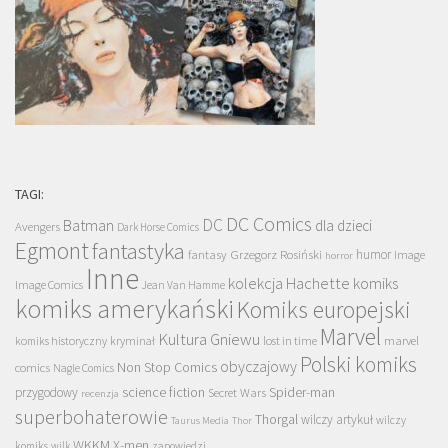
TAGI:
DC Comics
DC
Batman
dla dzieci
Avengers
Dark Horse Comics
Egmont
fantastyka
Grzegorz Rosiński
humor
fantasy
Image
horror
Inne
kolekcja Hachette
komiks
Image Comics
Jean Van Hamme
komiks amerykański
Komiks europejski
Marvel
Kultura Gniewu
komiks historyczny
kryminał
lost in time
marvel
Polski komiks
obyczajowy
Non Stop Comics
comics
Nagle Comics
science fiction
Spider-man
przygodowy
Secret Wars
recenzja
superbohaterowie
Thorgal
wilczy artykuł
wilczy
Taurus Media
Thor
WKKM
X-men
komiks
wilk
zapowiedzi