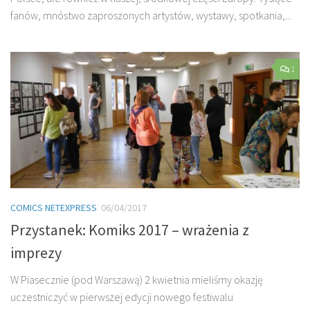
fanów, mnóstwo zaproszonych artystów, wystawy, spotkania,...
1
COMICS NETEXPRESS
06/04/2017
Przystanek: Komiks 2017 – wrażenia z
imprezy
W Piasecznie (pod Warszawą) 2 kwietnia mieliśmy okazję
uczestniczyć w pierwszej edycji nowego festiwalu