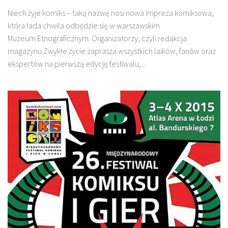
Niech żyje komiks – taką nazwę nosi nowa impreza komiksowa,
która lada chwila odbędzie się w warszawskim
Muzeum Etnograficznym. Organizatorzy, czyli redakcja
magazynu Zwykłe życie zaprasza wszystkich laików, fanów oraz
ekspertów na pierwszą edycję festiwalu,...