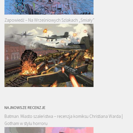
Zapowiedź – Na Wrześniowych Szlakach „Śmiały”
NAJNOWSZE RECENZJE
Batman. Miasto szaleństwa – recenzja komiksu Christiana Warda |
Gotham w stylu horroru