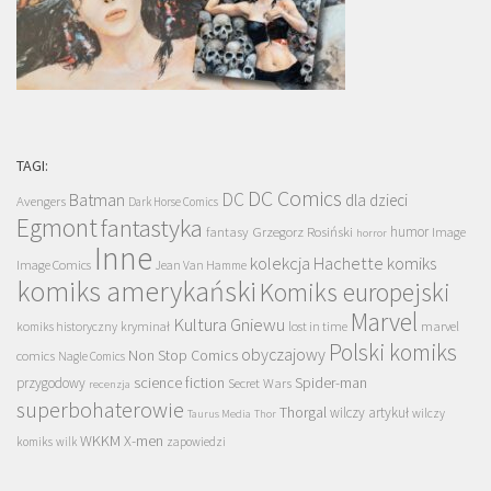
TAGI:
DC Comics
DC
Batman
dla dzieci
Avengers
Dark Horse Comics
Egmont
fantastyka
Grzegorz Rosiński
humor
fantasy
Image
horror
Inne
kolekcja Hachette
komiks
Image Comics
Jean Van Hamme
komiks amerykański
Komiks europejski
Marvel
Kultura Gniewu
komiks historyczny
kryminał
lost in time
marvel
Polski komiks
obyczajowy
Non Stop Comics
comics
Nagle Comics
science fiction
Spider-man
przygodowy
Secret Wars
recenzja
superbohaterowie
Thorgal
wilczy artykuł
wilczy
Taurus Media
Thor
WKKM
X-men
komiks
wilk
zapowiedzi