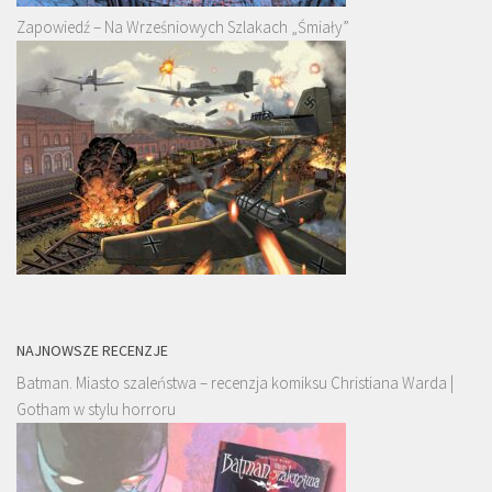
Zapowiedź – Na Wrześniowych Szlakach „Śmiały”
NAJNOWSZE RECENZJE
Batman. Miasto szaleństwa – recenzja komiksu Christiana Warda |
Gotham w stylu horroru