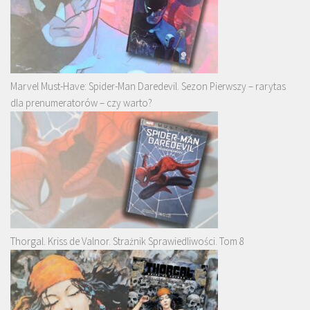
Marvel Must-Have: Spider-Man Daredevil. Sezon Pierwszy – rarytas
dla prenumeratorów – czy warto?
Thorgal. Kriss de Valnor. Strażnik Sprawiedliwości. Tom 8