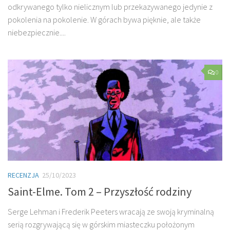
odkrywanego tylko nielicznym lub przekazywanego jedynie z
pokolenia na pokolenie. W górach bywa pięknie, ale także
niebezpiecznie....
0
RECENZJA
25/10/2023
Saint-Elme. Tom 2 – Przyszłość rodziny
Serge Lehman i Frederik Peeters wracają ze swoją kryminalną
serią rozgrywającą się w górskim miasteczku położonym