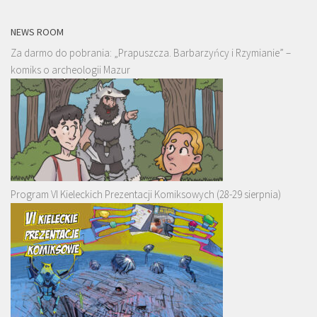
NEWS ROOM
Za darmo do pobrania: „Prapuszcza. Barbarzyńcy i Rzymianie” –
komiks o archeologii Mazur
Program VI Kieleckich Prezentacji Komiksowych (28-29 sierpnia)