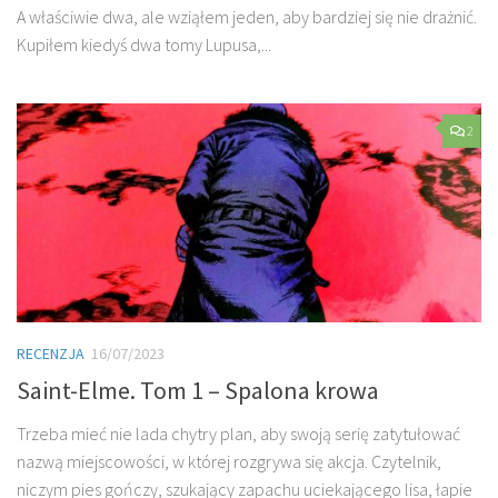
A właściwie dwa, ale wziąłem jeden, aby bardziej się nie drażnić.
Kupiłem kiedyś dwa tomy Lupusa,...
2
RECENZJA
16/07/2023
Saint-Elme. Tom 1 – Spalona krowa
Trzeba mieć nie lada chytry plan, aby swoją serię zatytułować
nazwą miejscowości, w której rozgrywa się akcja. Czytelnik,
niczym pies gończy, szukający zapachu uciekającego lisa, łapie