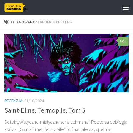
Skip to content
OTAGOWANO:
FREDERIK PEETERS
0
RECENZJA
01/10/2024
Saint-Elme. Termopile. Tom 5
Detektywistyczno-mistyczna seria Lehmana i Peetersa dobiegła
końca. „Saint-Elme. Termopile” to finał, ale czy spełnia