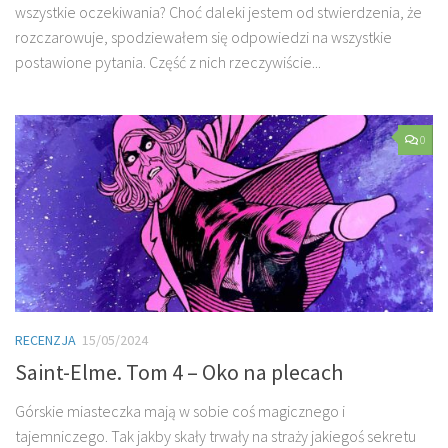
wszystkie oczekiwania? Choć daleki jestem od stwierdzenia, że
rozczarowuje, spodziewałem się odpowiedzi na wszystkie
postawione pytania. Część z nich rzeczywiście...
0
RECENZJA
15/05/2024
Saint-Elme. Tom 4 – Oko na plecach
Górskie miasteczka mają w sobie coś magicznego i
tajemniczego. Tak jakby skały trwały na straży jakiegoś sekretu