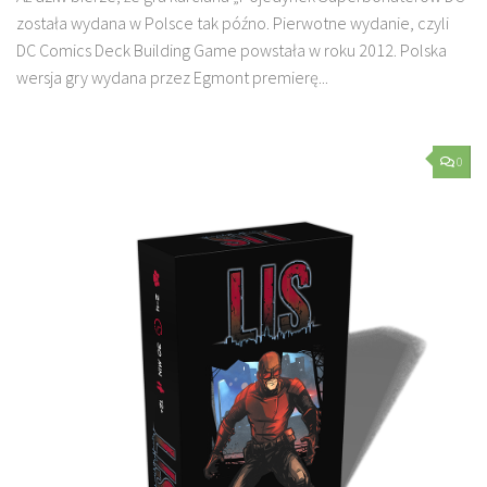
została wydana w Polsce tak późno. Pierwotne wydanie, czyli
DC Comics Deck Building Game powstała w roku 2012. Polska
wersja gry wydana przez Egmont premierę...
0