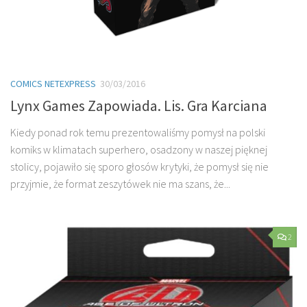
COMICS NETEXPRESS
30/03/2016
Lynx Games Zapowiada. Lis. Gra Karciana
Kiedy ponad rok temu prezentowaliśmy pomysł na polski
komiks w klimatach superhero, osadzony w naszej pięknej
stolicy, pojawiło się sporo głosów krytyki, że pomysł się nie
przyjmie, że format zeszytówek nie ma szans, że...
2