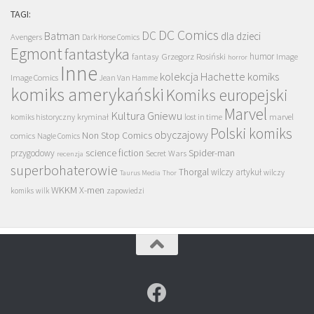
TAGI:
DC Comics
DC
Batman
dla dzieci
Avengers
Dark Horse Comics
Egmont
fantastyka
Grzegorz Rosiński
humor
fantasy
Image
horror
Inne
kolekcja Hachette
komiks
Image Comics
Jean Van Hamme
komiks amerykański
Komiks europejski
Marvel
Kultura Gniewu
komiks historyczny
kryminał
lost in time
marvel
Polski komiks
obyczajowy
Non Stop Comics
comics
Nagle Comics
science fiction
Spider-man
przygodowy
Secret Wars
recenzja
superbohaterowie
Thorgal
wilczy artykuł
wilczy
Taurus Media
Thor
WKKM
X-men
komiks
wilk
zapowiedzi