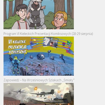
Program VI Kieleckich Prezentacji Komiksowych (28-29 sierpnia)
Zapowiedź – Na Wrześniowych Szlakach „Śmiały”