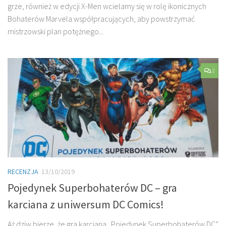
grze, również w edycji X-Men wcielamy się w rolę ikonicznych
Bohaterów Marvela współpracujących, aby powstrzymać
mistrzowski plan potężnego...
2
RECENZJA
13/10/2019
Pojedynek Superbohaterów DC – gra
karciana z uniwersum DC Comics!
Aż dziw bierze, że gra karciana „Pojedynek Superbohaterów DC”