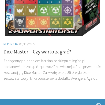
RECENZJA
05/11/2015
Dice Master – Czy warto zagrać?
Zachęcony poleceniem Marcina ze sklepu e-legion.pl
postanowiłem zakupić i sprawdzić na własnej skórze grywalność
kościanej gry Dice Master. Za kwotę około 85 zł wybrałem
zestaw startowy i kilka boosterów z dodatku Avengers: Age of...