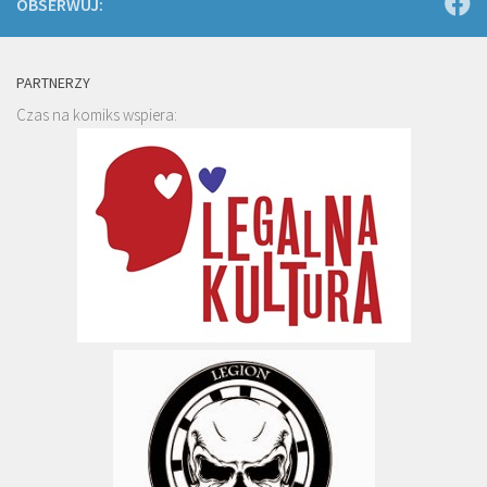
OBSERWUJ:
PARTNERZY
Czas na komiks wspiera: