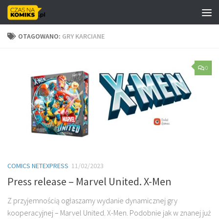
Skip to content
OTAGOWANO:
GRY KARCIANE
0
COMICS NETEXPRESS
11/02/2023
Press release – Marvel United. X-Men
Z przyjemnością ogłaszamy wydanie dynamicznej gry
kooperacyjnej – Marvel United. X-Men. Podobnie jak w znanej już