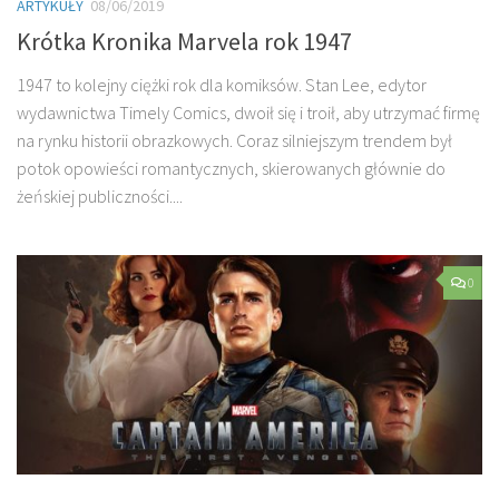
ARTYKUŁY
08/06/2019
Krótka Kronika Marvela rok 1947
1947 to kolejny ciężki rok dla komiksów. Stan Lee, edytor
wydawnictwa Timely Comics, dwoił się i troił, aby utrzymać firmę
na rynku historii obrazkowych. Coraz silniejszym trendem był
potok opowieści romantycznych, skierowanych głównie do
żeńskiej publiczności....
0