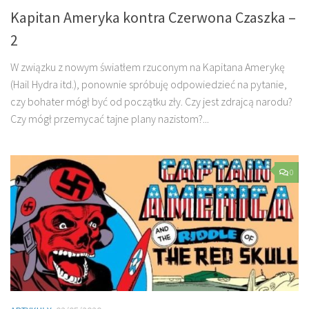
Kapitan Ameryka kontra Czerwona Czaszka –
2
W związku z nowym światłem rzuconym na Kapitana Amerykę
(Hail Hydra itd.), ponownie spróbuję odpowiedzieć na pytanie,
czy bohater mógł być od początku zły. Czy jest zdrajcą narodu?
Czy mógł przemycać tajne plany nazistom?...
0