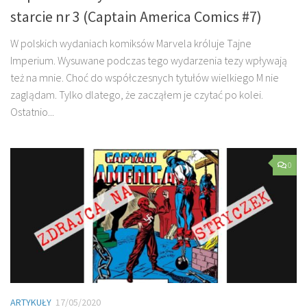
starcie nr 3 (Captain America Comics #7)
W polskich wydaniach komiksów Marvela króluje Tajne
Imperium. Wysuwane podczas tego wydarzenia tezy wpływają
też na mnie. Choć do współczesnych tytułów wielkiego M nie
zaglądam. Tylko dlatego, że zacząłem je czytać po kolei.
Ostatnio...
0
ARTYKUŁY
17/05/2020