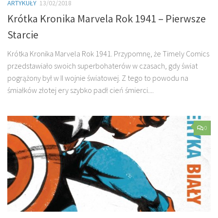
ARTYKUŁY
13/02/2018
Krótka Kronika Marvela Rok 1941 – Pierwsze
Starcie
Krótka Kronika Marvela Rok 1941. Przypomnę, że Timely Comics
przedstawiało swoich superbohaterów w czasach, gdy świat
pogrążony był w II wojnie światowej. Z tego to powodu na
śmiałków złotej ery szybko padł cień śmierci....
0