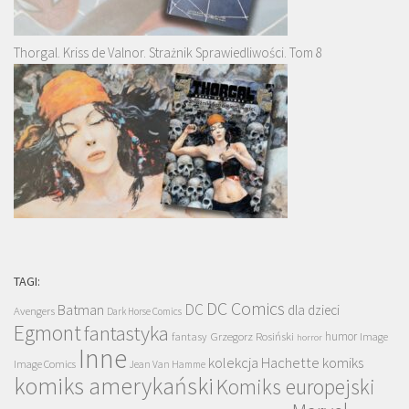
Thorgal. Kriss de Valnor. Strażnik Sprawiedliwości. Tom 8
TAGI:
DC Comics
DC
Batman
dla dzieci
Avengers
Dark Horse Comics
Egmont
fantastyka
Grzegorz Rosiński
humor
fantasy
Image
horror
Inne
kolekcja Hachette
komiks
Image Comics
Jean Van Hamme
komiks amerykański
Komiks europejski