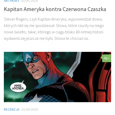
ARTYKUŁY
02/05/2020
Kapitan Ameryka kontra Czerwona Czaszka
Stever Rogers, czyli Kapitan Ameryka, wypowiedział słowa,
których nikt się nie spodziewał. Słowa, które rzuciły na niego
nowe światło, takie, którego w ciągu blisko 80-letniej historii
wydawniczej jeszcze nie było. Słowa te chociaż na...
0
RECENZJA
23/04/2020