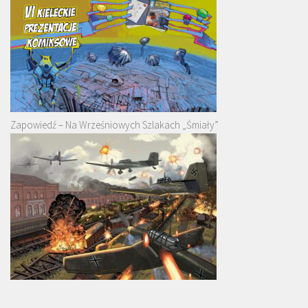
Zapowiedź – Na Wrześniowych Szlakach „Śmiały”