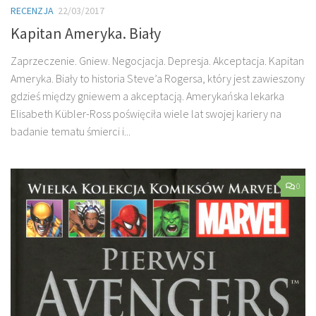
RECENZJA
22/03/2017
Kapitan Ameryka. Biały
Zaprzeczenie. Gniew. Negocjacja. Depresja. Akceptacja. Kapitan
Ameryka. Biały to historia Steve’a Rogersa, który jest zawieszony
gdzieś między gniewem a akceptacją. Amerykańska lekarka
Elisabeth Kübler-Ross poświęciła wiele lat swojej kariery na
badanie tematu śmierci i...
0