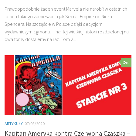
Prawdopodobnie żaden event Marvela nie narobił w ostatnich
latach takiego zamieszania jak Secret Empire od Nicka
Spencera. Na szczęście w Polsce dzięki decyzjom
wydawniczym Egmontu, finał tej wielkiej historii rozdzielonej na
dwa tomy dostajemy na raz. Tom 2...
0
ARTYKUŁY
07/08/2020
Kapitan Ameryka kontra Czerwona Czaszka –