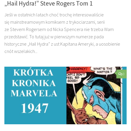
„Hail Hydra!” Steve Rogers Tom 1
Jeśli w ostatnich latach choć trochę interesowaliście
się mainstreamowym komiksem z trykociarzami, serii
ze Stevem Rogersem od Nicka Spencera nie trzeba Wam
przedstawić. To tutaj już w pierwszym numerze pada
historyczne „Hail Hydra” z ust Kapitana Ameryki, a uosobienie
cnót wszelakich...
0