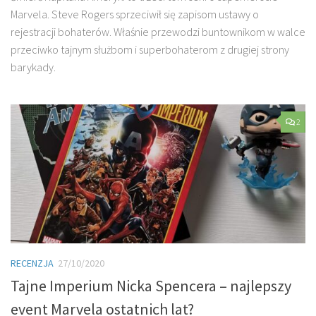
Marvela. Steve Rogers sprzeciwił się zapisom ustawy o
rejestracji bohaterów. Właśnie przewodzi buntownikom w walce
przeciwko tajnym służbom i superbohaterom z drugiej strony
barykady.
2
RECENZJA
27/10/2020
Tajne Imperium Nicka Spencera – najlepszy
event Marvela ostatnich lat?