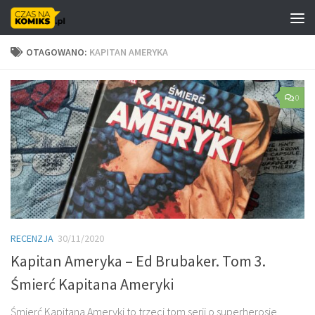
Skip to content
OTAGOWANO:
KAPITAN AMERYKA
0
RECENZJA
30/11/2020
Kapitan Ameryka – Ed Brubaker. Tom 3.
Śmierć Kapitana Ameryki
Śmierć Kapitana Ameryki to trzeci tom serii o superherosie