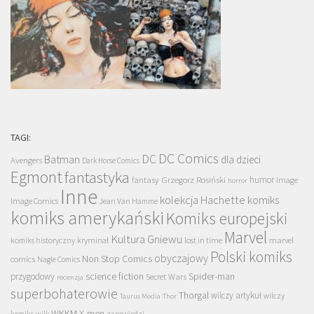
TAGI:
DC Comics
DC
Batman
dla dzieci
Avengers
Dark Horse Comics
Egmont
fantastyka
Grzegorz Rosiński
humor
fantasy
Image
horror
Inne
kolekcja Hachette
komiks
Image Comics
Jean Van Hamme
komiks amerykański
Komiks europejski
Marvel
Kultura Gniewu
komiks historyczny
kryminał
lost in time
marvel
Polski komiks
obyczajowy
Non Stop Comics
comics
Nagle Comics
science fiction
Spider-man
przygodowy
Secret Wars
recenzja
superbohaterowie
Thorgal
wilczy artykuł
wilczy
Taurus Media
Thor
WKKM
X-men