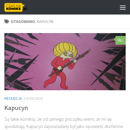
Skip to content
OTAGOWANO:
KAPUCYN
1
RECENZJA
19/09/2023
Kapucyn
Są takie komiksy, że od samego początku wiem, że mi się
spodobają. Kapucyn zapowiadany był jako opowieść dla fanów