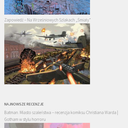
Zapowiedź – Na Wrześniowych Szlakach „Śmiały”
NAJNOWSZE RECENZJE
Batman. Miasto szaleństwa – recenzja komiksu Christiana Warda |
Gotham w stylu horroru