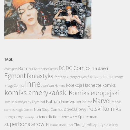
TAGI:
DC Comics
DC
Batman
dla dzieci
Avengers
Dark Horse Comics
Egmont
fantastyka
Grzegorz Rosiński
humor
fantasy
Image
horror
Inne
kolekcja Hachette
komiks
Image Comics
Jean Van Hamme
komiks amerykański
Komiks europejski
Marvel
Kultura Gniewu
komiks historyczny
kryminał
lost in time
marvel
Polski komiks
obyczajowy
Non Stop Comics
comics
Nagle Comics
science fiction
Spider-man
przygodowy
Secret Wars
recenzja
superbohaterowie
Thorgal
wilczy artykuł
wilczy
Taurus Media
Thor