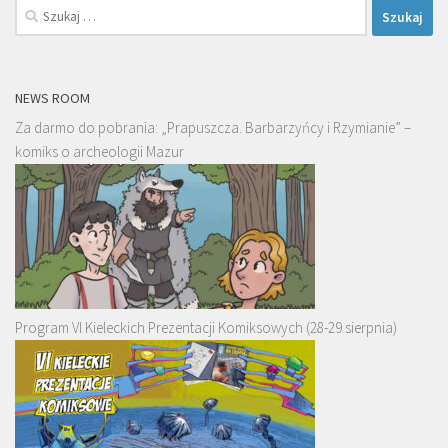
Szukaj:
NEWS ROOM
Za darmo do pobrania: „Prapuszcza. Barbarzyńcy i Rzymianie” –
komiks o archeologii Mazur
Program VI Kieleckich Prezentacji Komiksowych (28-29 sierpnia)