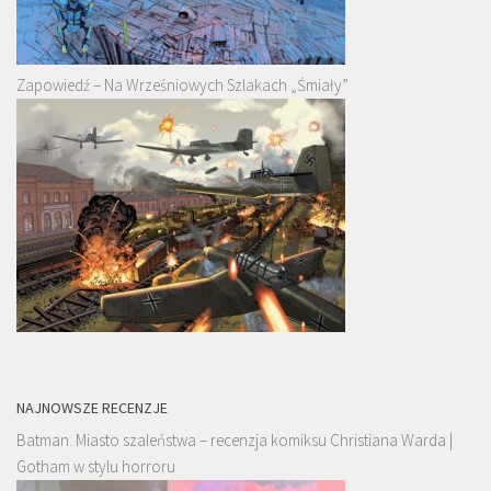
Zapowiedź – Na Wrześniowych Szlakach „Śmiały”
NAJNOWSZE RECENZJE
Batman. Miasto szaleństwa – recenzja komiksu Christiana Warda |
Gotham w stylu horroru