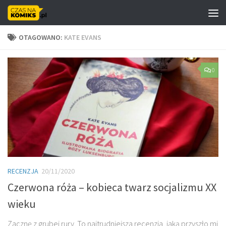
Skip to content
OTAGOWANO:
KATE EVANS
0
RECENZJA
20/11/2020
Czerwona róża – kobieca twarz socjalizmu XX
wieku
Zacznę z grubej rury. To najtrudniejsza recenzja, jaką przyszło mi