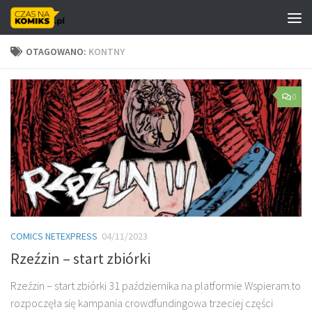
Skip to content
OTAGOWANO:
KONTNY
0
COMICS NETEXPRESS
04/11/2023
Rzeźzin – start zbiórki
Rzeźzin – start zbiórki 31 października na platformie Wspieram.to
rozpoczęła się kampania crowdfundingowa trzeciej części