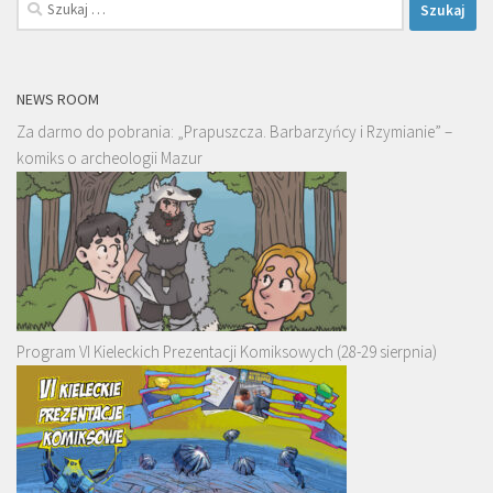
Szukaj:
NEWS ROOM
Za darmo do pobrania: „Prapuszcza. Barbarzyńcy i Rzymianie” –
komiks o archeologii Mazur
Program VI Kieleckich Prezentacji Komiksowych (28-29 sierpnia)