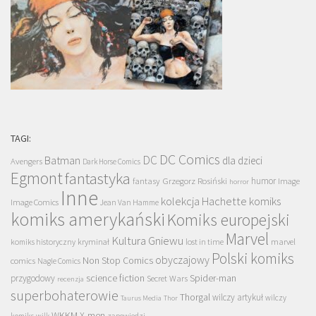
TAGI:
DC Comics
DC
Batman
dla dzieci
Avengers
Dark Horse Comics
Egmont
fantastyka
Grzegorz Rosiński
humor
fantasy
Image
horror
Inne
kolekcja Hachette
komiks
Image Comics
Jean Van Hamme
komiks amerykański
Komiks europejski
Marvel
Kultura Gniewu
komiks historyczny
kryminał
lost in time
marvel
Polski komiks
obyczajowy
Non Stop Comics
comics
Nagle Comics
science fiction
Spider-man
przygodowy
Secret Wars
recenzja
superbohaterowie
Thorgal
wilczy artykuł
wilczy
Taurus Media
Thor
WKKM
X-men