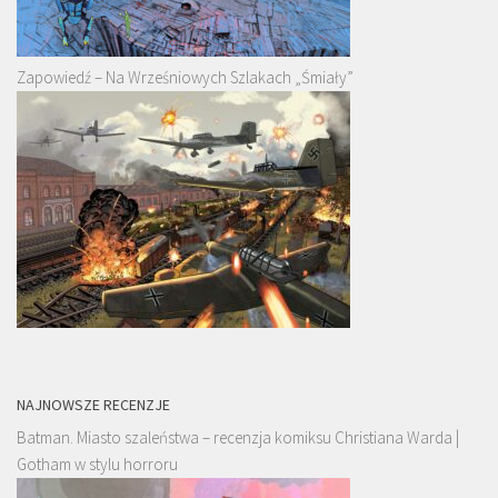
Zapowiedź – Na Wrześniowych Szlakach „Śmiały”
NAJNOWSZE RECENZJE
Batman. Miasto szaleństwa – recenzja komiksu Christiana Warda |
Gotham w stylu horroru