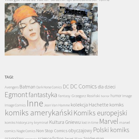
TAGI:
DC Comics
DC
Batman
dla dzieci
Avengers
Dark Horse Comics
Egmont
fantastyka
Grzegorz Rosiński
humor
fantasy
Image
horror
Inne
kolekcja Hachette
komiks
Image Comics
Jean Van Hamme
komiks amerykański
Komiks europejski
Marvel
Kultura Gniewu
komiks historyczny
kryminał
lost in time
marvel
Polski komiks
obyczajowy
Non Stop Comics
comics
Nagle Comics
science fiction
Spider-man
przygodowy
Secret Wars
recenzja