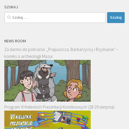
SZUKAJ
Szukaj:
NEWS ROOM
Za darmo do pobrania: „Prapuszcza. Barbarzyńcy i Rzymianie” –
komiks o archeologii Mazur
Program VI Kieleckich Prezentacji Komiksowych (28-29 sierpnia)