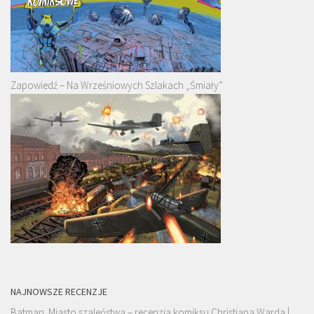
Zapowiedź – Na Wrześniowych Szlakach „Śmiały”
NAJNOWSZE RECENZJE
Batman. Miasto szaleństwa – recenzja komiksu Christiana Warda |