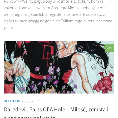
Pułkownik Weird. Zagubiony w kosmosie to kolejny komiks
zakorzeniony w uniwersum Czarnego Młota, napisany przez
cenionego i ogólnie lubianego Jeffa Lemire’a. Rzadko kto z
ogółu zwraca uwagę na genialne Trillium tego autora, zapewne
przez...
4
RECENZJA
26/09/2017
Daredevil. Parts Of A Hole – Miłość, zemsta i
ślepa sprawiedliwość