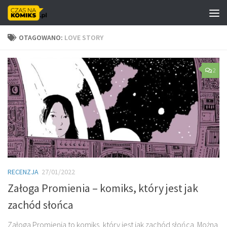
Skip to content
OTAGOWANO:
LOVE STORY
2
RECENZJA
27/01/2022
Załoga Promienia – komiks, który jest jak
zachód słońca
Załoga Promienia to komiks, który jest jak zachód słońca. Można