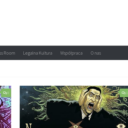
arvel, DC Comics, Image, newsy, konkursy. Wszystko o komiksach
ss Room
Legalna Kultura
Współpraca
O nas
0
1