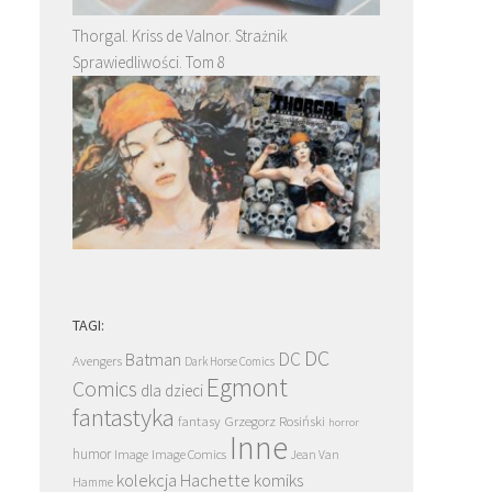
Thorgal. Kriss de Valnor. Strażnik
Sprawiedliwości. Tom 8
TAGI:
DC
DC
Batman
Avengers
Dark Horse Comics
Egmont
Comics
dla dzieci
fantastyka
Grzegorz Rosiński
fantasy
horror
Inne
humor
Image
Image Comics
Jean Van
kolekcja Hachette
komiks
Hamme