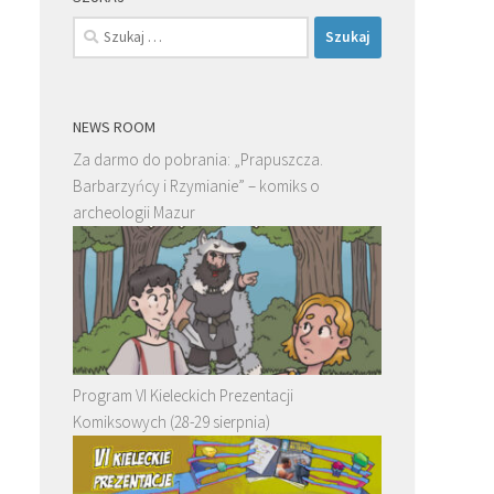
Szukaj:
NEWS ROOM
Za darmo do pobrania: „Prapuszcza.
Barbarzyńcy i Rzymianie” – komiks o
archeologii Mazur
Program VI Kieleckich Prezentacji
Komiksowych (28-29 sierpnia)