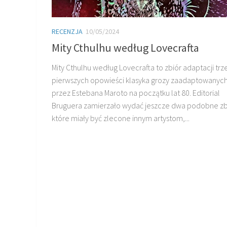
RECENZJA
10/05/2024
Mity Cthulhu według Lovecrafta
Mity Cthulhu według Lovecrafta to zbiór adaptacji trz
pierwszych opowieści klasyka grozy zaadaptowanyc
przez Estebana Maroto na początku lat 80. Editorial
Bruguera zamierzało wydać jeszcze dwa podobne zb
które miały być zlecone innym artystom,...