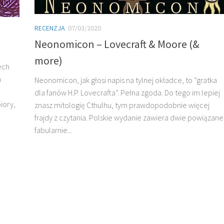
RECENZJA
07/03/2020
Neonomicon – Lovecraft & Moore (&
more)
ech
h
Neonomicon, jak głosi napis na tylnej okładce, to “gratka
dla fanów H.P. Lovecrafta”. Pełna zgoda. Do tego im lepiej
iory,
znasz mitologię Cthulhu, tym prawdopodobnie więcej
frajdy z czytania. Polskie wydanie zawiera dwie powiązane
fabularnie...