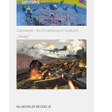
Zapowiedź – Na Wrześniowych Szlakach
„Śmiały”
NAJNOWSZE RECENZJE