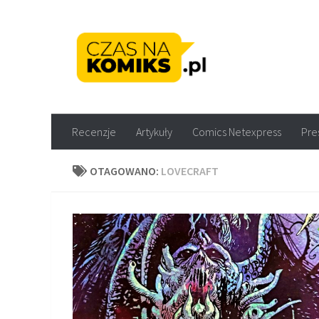
Skip to content
Recenzje komiksów M
Recenzje
Artykuły
Comics Netexpress
Pre
OTAGOWANO:
LOVECRAFT