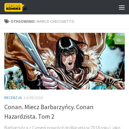
Skip to content
OTAGOWANO:
MARCO CHECCHETTO
0
RECENZJA
14/09/2024
Conan. Miecz Barbarzyńcy. Conan
Hazardzista. Tom 2
Barbarzyńca z Cymerii powrócił do Marvela w 2018 roku i, jako