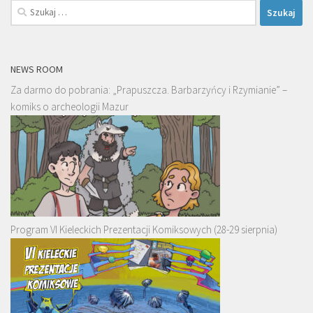
Szukaj:
NEWS ROOM
Za darmo do pobrania: „Prapuszcza. Barbarzyńcy i Rzymianie” –
komiks o archeologii Mazur
Program VI Kieleckich Prezentacji Komiksowych (28-29 sierpnia)