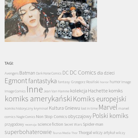
TAGI:
DC Comics
DC
Batman
dla dzieci
Avengers
Dark Horse Comics
Egmont
fantastyka
Grzegorz Rosiński
humor
fantasy
Image
horror
Inne
kolekcja Hachette
komiks
Image Comics
Jean Van Hamme
komiks amerykański
Komiks europejski
Marvel
Kultura Gniewu
komiks historyczny
kryminał
lost in time
marvel
Polski komiks
obyczajowy
Non Stop Comics
comics
Nagle Comics
science fiction
Spider-man
przygodowy
Secret Wars
recenzja
superbohaterowie
Thorgal
wilczy artykuł
wilczy
Taurus Media
Thor