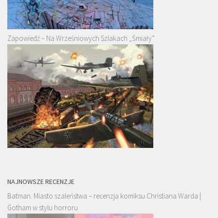
Zapowiedź – Na Wrześniowych Szlakach „Śmiały”
NAJNOWSZE RECENZJE
Batman. Miasto szaleństwa – recenzja komiksu Christiana Warda |
Gotham w stylu horroru