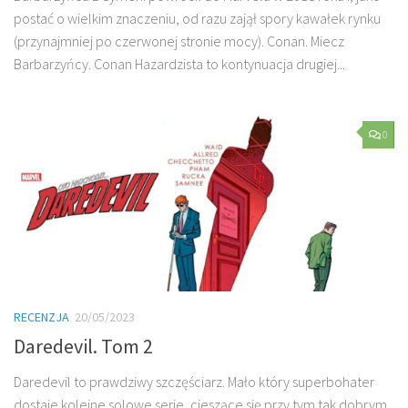
postać o wielkim znaczeniu, od razu zajął spory kawałek rynku
(przynajmniej po czerwonej stronie mocy). Conan. Miecz
Barbarzyńcy. Conan Hazardzista to kontynuacja drugiej...
0
RECENZJA
20/05/2023
Daredevil. Tom 2
Daredevil to prawdziwy szczęściarz. Mało który superbohater
dostaje kolejne solowe serie, cieszące się przy tym tak dobrym