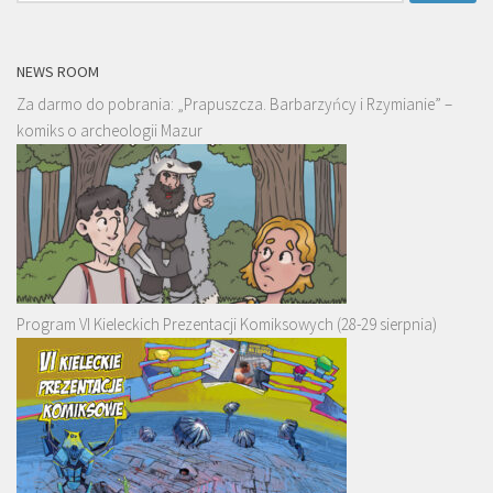
NEWS ROOM
Za darmo do pobrania: „Prapuszcza. Barbarzyńcy i Rzymianie” –
komiks o archeologii Mazur
Program VI Kieleckich Prezentacji Komiksowych (28-29 sierpnia)