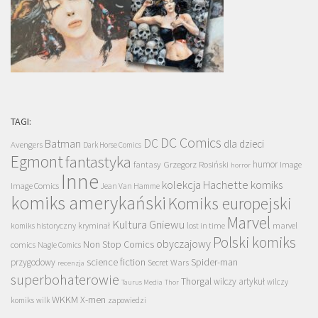
TAGI:
DC Comics
DC
Batman
dla dzieci
Avengers
Dark Horse Comics
Egmont
fantastyka
Grzegorz Rosiński
humor
fantasy
Image
horror
Inne
kolekcja Hachette
komiks
Image Comics
Jean Van Hamme
komiks amerykański
Komiks europejski
Marvel
Kultura Gniewu
komiks historyczny
kryminał
lost in time
marvel
Polski komiks
obyczajowy
Non Stop Comics
comics
Nagle Comics
science fiction
Spider-man
przygodowy
Secret Wars
recenzja
superbohaterowie
Thorgal
wilczy artykuł
wilczy
Taurus Media
Thor
WKKM
X-men
komiks
wilk
zapowiedzi