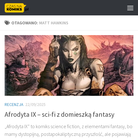
Skip to content
OTAGOWANO:
MATT HAWKINS
RECENZJA
22/09/2025
Afrodyta IX – sci-fi z domieszką fantasy
„Afrodyta IX” to komiks science fiction, z elementami fantasy, bo
mamy dystopijną, postapokaliptyczną przyszłość, ale pojawiają