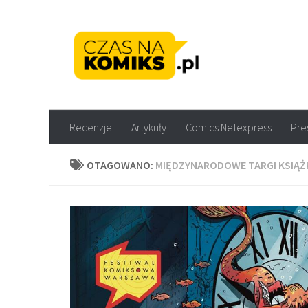
Skip to content
Recenzje komiksów M
Recenzje
Artykuły
Comics Netexpress
Pre
OTAGOWANO:
MIĘDZYNARODOWE TARGI KSIĄŻ