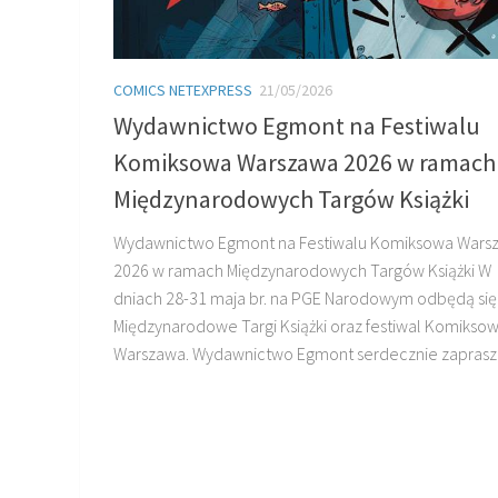
COMICS NETEXPRESS
21/05/2026
Wydawnictwo Egmont na Festiwalu
Komiksowa Warszawa 2026 w ramach
Międzynarodowych Targów Książki
Wydawnictwo Egmont na Festiwalu Komiksowa Wars
2026 w ramach Międzynarodowych Targów Książki W
dniach 28-31 maja br. na PGE Narodowym odbędą się
Międzynarodowe Targi Książki oraz festiwal Komikso
Warszawa. Wydawnictwo Egmont serdecznie zaprasza