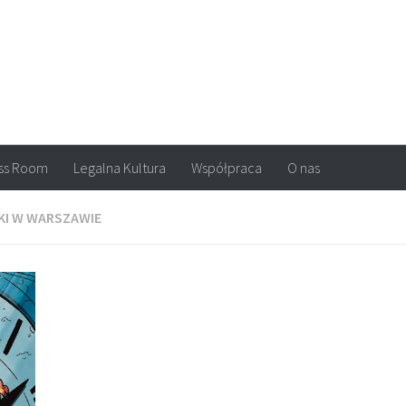
arvel, DC Comics, Image, newsy, konkursy. Wszystko o komiksach
ss Room
Legalna Kultura
Współpraca
O nas
KI W WARSZAWIE