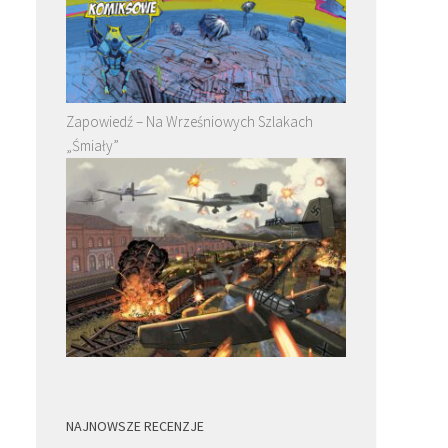
Zapowiedź – Na Wrześniowych Szlakach
„Śmiały”
NAJNOWSZE RECENZJE