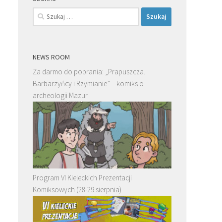
Szukaj:
NEWS ROOM
Za darmo do pobrania: „Prapuszcza.
Barbarzyńcy i Rzymianie” – komiks o
archeologii Mazur
Program VI Kieleckich Prezentacji
Komiksowych (28-29 sierpnia)