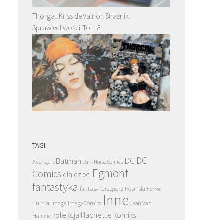
Thorgal. Kriss de Valnor. Strażnik
Sprawiedliwości. Tom 8
TAGI:
DC
DC
Batman
Avengers
Dark Horse Comics
Egmont
Comics
dla dzieci
fantastyka
Grzegorz Rosiński
fantasy
horror
Inne
humor
Image
Image Comics
Jean Van
kolekcja Hachette
komiks
Hamme