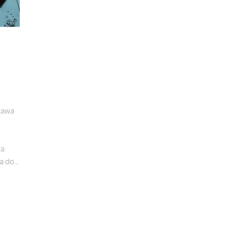
zawa
wa
 do...