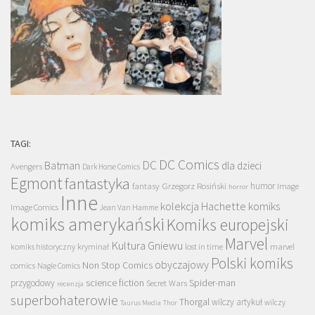
TAGI:
DC Comics
DC
Batman
dla dzieci
Avengers
Dark Horse Comics
Egmont
fantastyka
Grzegorz Rosiński
humor
fantasy
Image
horror
Inne
kolekcja Hachette
komiks
Image Comics
Jean Van Hamme
komiks amerykański
Komiks europejski
Marvel
Kultura Gniewu
komiks historyczny
kryminał
lost in time
marvel
Polski komiks
obyczajowy
Non Stop Comics
comics
Nagle Comics
science fiction
Spider-man
przygodowy
Secret Wars
recenzja
superbohaterowie
Thorgal
wilczy artykuł
wilczy
Taurus Media
Thor