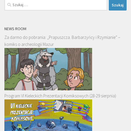
Szukaj:
NEWS ROOM
Za darmo do pobrania: „Prapuszcza. Barbarzyńcy i Rzymianie” –
komiks o archeologii Mazur
Program VI Kieleckich Prezentacji Komiksowych (28-29 sierpnia)