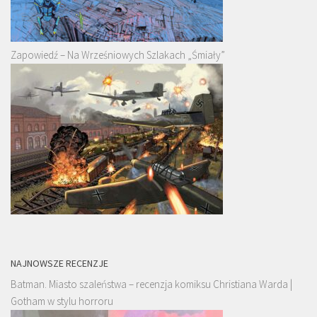
Zapowiedź – Na Wrześniowych Szlakach „Śmiały”
NAJNOWSZE RECENZJE
Batman. Miasto szaleństwa – recenzja komiksu Christiana Warda |
Gotham w stylu horroru