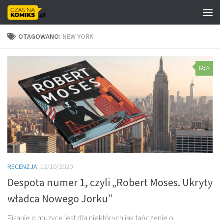
Skip to content
OTAGOWANO:
NEW YORK
0
RECENZJA
12/10/2020
Despota numer 1, czyli „Robert Moses. Ukryty
władca Nowego Jorku”
Pisanie o muzyce jest dla niektórych jak tańczenie o