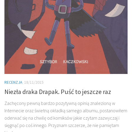
RECENZJA
18/11/2015
Niezła draka Drapak. Puść to jeszcze raz
Zachęcony pewną bardzo pozytywną opinią znalezioną w
Internecie oraz świetną okładką samego albumu, postanowiłem
oderwać się na chwilę od komiksów jakie czytam zazwyczaj i
sięgnąć po coś innego. Przyznam szczerze, że nie pamiętam