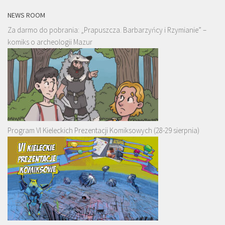
NEWS ROOM
Za darmo do pobrania: „Prapuszcza. Barbarzyńcy i Rzymianie” –
komiks o archeologii Mazur
Program VI Kieleckich Prezentacji Komiksowych (28-29 sierpnia)