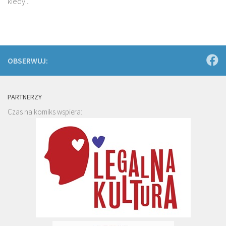
kiedy...
OBSERWUJ:
PARTNERZY
Czas na komiks wspiera: