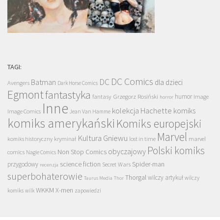
TAGI:
DC Comics
DC
Batman
dla dzieci
Avengers
Dark Horse Comics
Egmont
fantastyka
Grzegorz Rosiński
humor
fantasy
Image
horror
Inne
kolekcja Hachette
komiks
Image Comics
Jean Van Hamme
komiks amerykański
Komiks europejski
Marvel
Kultura Gniewu
komiks historyczny
kryminał
lost in time
marvel
Polski komiks
obyczajowy
Non Stop Comics
comics
Nagle Comics
science fiction
Spider-man
przygodowy
Secret Wars
recenzja
superbohaterowie
Thorgal
wilczy artykuł
wilczy
Taurus Media
Thor
WKKM
X-men
komiks
wilk
zapowiedzi