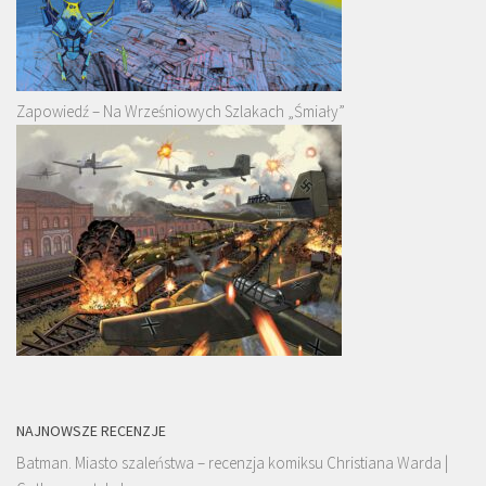
Zapowiedź – Na Wrześniowych Szlakach „Śmiały”
NAJNOWSZE RECENZJE
Batman. Miasto szaleństwa – recenzja komiksu Christiana Warda |