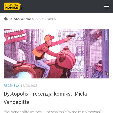
Skip to content
OTAGOWANO:
OLGA NIZIOŁEK
RECENZJA
16/08/2025
Dystopolis – recenzja komiksu Miela
Vandepitte
Miel Vandepitte (młody — przynajmniej w moim pojmowaniu