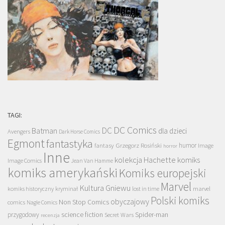
TAGI:
DC Comics
DC
Batman
dla dzieci
Avengers
Dark Horse Comics
Egmont
fantastyka
Grzegorz Rosiński
humor
fantasy
Image
horror
Inne
kolekcja Hachette
komiks
Image Comics
Jean Van Hamme
komiks amerykański
Komiks europejski
Marvel
Kultura Gniewu
komiks historyczny
kryminał
lost in time
marvel
Polski komiks
obyczajowy
Non Stop Comics
comics
Nagle Comics
science fiction
Spider-man
przygodowy
Secret Wars
recenzja