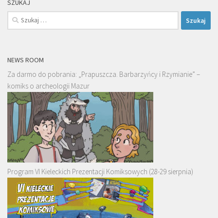
SZUKAJ
Szukaj:
NEWS ROOM
Za darmo do pobrania: „Prapuszcza. Barbarzyńcy i Rzymianie” –
komiks o archeologii Mazur
Program VI Kieleckich Prezentacji Komiksowych (28-29 sierpnia)