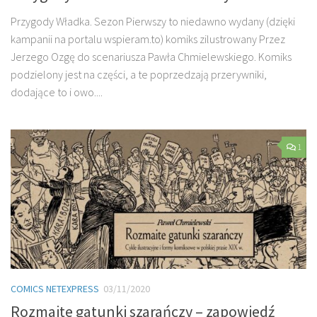
Przygody Władka. Sezon Pierwszy to niedawno wydany (dzięki
kampanii na portalu wspieram.to) komiks zilustrowany Przez
Jerzego Ozgę do scenariusza Pawła Chmielewskiego. Komiks
podzielony jest na części, a te poprzedzają przerywniki,
dodające to i owo....
1
COMICS NETEXPRESS
03/11/2020
Rozmaite gatunki szarańczy – zapowiedź