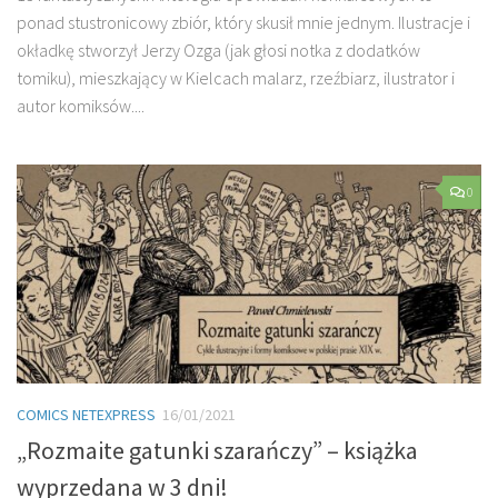
ponad stustronicowy zbiór, który skusił mnie jednym. Ilustracje i
okładkę stworzył Jerzy Ozga (jak głosi notka z dodatków
tomiku), mieszkający w Kielcach malarz, rzeźbiarz, ilustrator i
autor komiksów....
0
COMICS NETEXPRESS
16/01/2021
„Rozmaite gatunki szarańczy” – książka
wyprzedana w 3 dni!