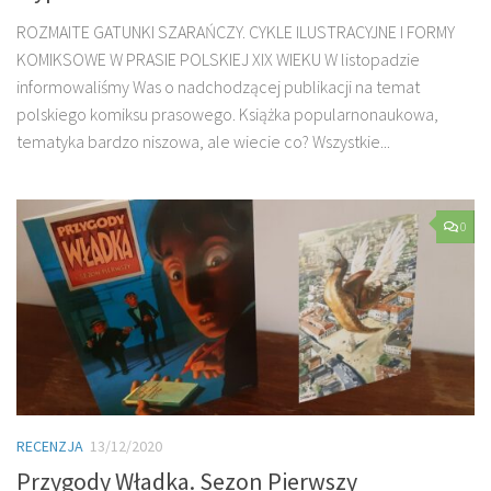
ROZMAITE GATUNKI SZARAŃCZY. CYKLE ILUSTRACYJNE I FORMY
KOMIKSOWE W PRASIE POLSKIEJ XIX WIEKU W listopadzie
informowaliśmy Was o nadchodzącej publikacji na temat
polskiego komiksu prasowego. Książka popularnonaukowa,
tematyka bardzo niszowa, ale wiecie co? Wszystkie...
0
RECENZJA
13/12/2020
Przygody Władka. Sezon Pierwszy