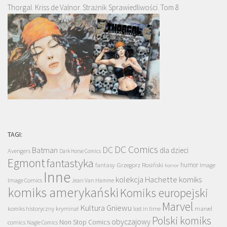
Thorgal. Kriss de Valnor. Strażnik Sprawiedliwości. Tom 8
TAGI:
DC Comics
DC
Batman
dla dzieci
Avengers
Dark Horse Comics
Egmont
fantastyka
Grzegorz Rosiński
humor
fantasy
Image
horror
Inne
kolekcja Hachette
komiks
Image Comics
Jean Van Hamme
komiks amerykański
Komiks europejski
Marvel
Kultura Gniewu
komiks historyczny
kryminał
lost in time
marvel
Polski komiks
obyczajowy
Non Stop Comics
comics
Nagle Comics