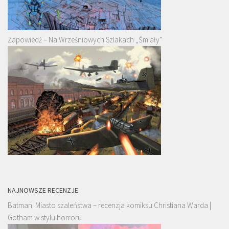
Zapowiedź – Na Wrześniowych Szlakach „Śmiały”
NAJNOWSZE RECENZJE
Batman. Miasto szaleństwa – recenzja komiksu Christiana Warda |
Gotham w stylu horroru