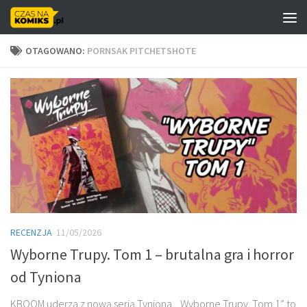
Skip to content
OTAGOWANO:
PORNSAK PITCHETSHOTE
RECENZJA
11/05/2026
Wyborne Trupy. Tom 1 – brutalna gra i horror
od Tyniona
KBOOM uderza z nową serią Tyniona. „Wyborne Trupy. Tom 1” to