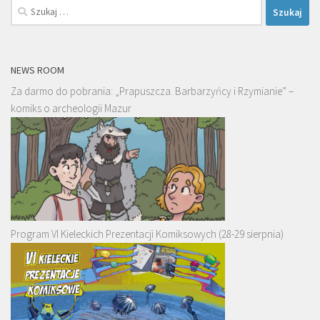
Szukaj:
NEWS ROOM
Za darmo do pobrania: „Prapuszcza. Barbarzyńcy i Rzymianie” –
komiks o archeologii Mazur
Program VI Kieleckich Prezentacji Komiksowych (28-29 sierpnia)