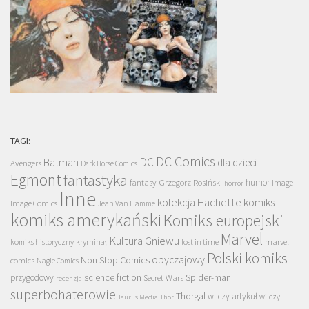
TAGI:
DC Comics
DC
Batman
dla dzieci
Avengers
Dark Horse Comics
Egmont
fantastyka
Grzegorz Rosiński
humor
fantasy
Image
horror
Inne
kolekcja Hachette
komiks
Image Comics
Jean Van Hamme
komiks amerykański
Komiks europejski
Marvel
Kultura Gniewu
komiks historyczny
kryminał
lost in time
marvel
Polski komiks
obyczajowy
Non Stop Comics
comics
Nagle Comics
science fiction
Spider-man
przygodowy
Secret Wars
recenzja
superbohaterowie
Thorgal
wilczy artykuł
wilczy
Taurus Media
Thor