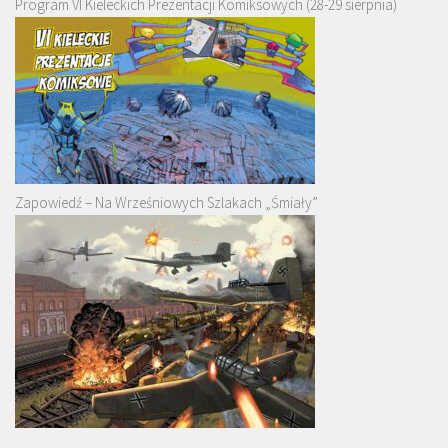
Program VI Kieleckich Prezentacji Komiksowych (28-29 sierpnia)
Zapowiedź – Na Wrześniowych Szlakach „Śmiały”