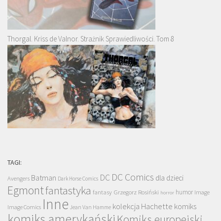
Thorgal. Kriss de Valnor. Strażnik Sprawiedliwości. Tom 8
TAGI:
DC Comics
DC
Batman
dla dzieci
Avengers
Dark Horse Comics
Egmont
fantastyka
Grzegorz Rosiński
humor
fantasy
Image
horror
Inne
kolekcja Hachette
komiks
Image Comics
Jean Van Hamme
komiks amerykański
Komiks europejski