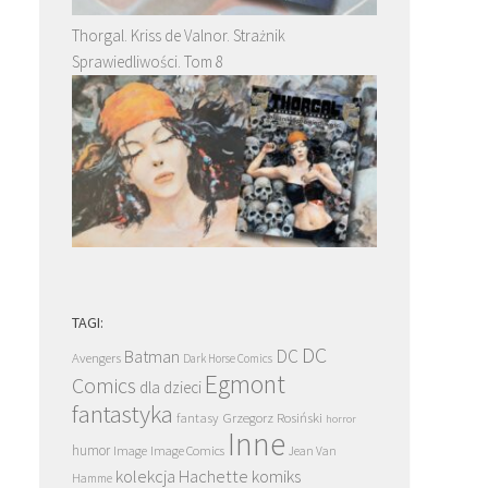
Thorgal. Kriss de Valnor. Strażnik
Sprawiedliwości. Tom 8
TAGI:
DC
DC
Batman
Avengers
Dark Horse Comics
Egmont
Comics
dla dzieci
fantastyka
Grzegorz Rosiński
fantasy
horror
Inne
humor
Image
Image Comics
Jean Van
kolekcja Hachette
komiks
Hamme