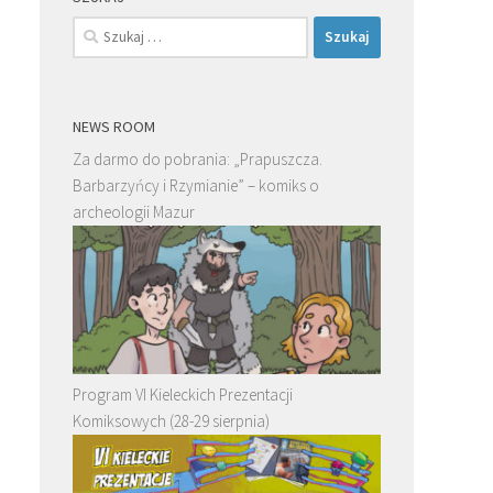
Szukaj:
NEWS ROOM
Za darmo do pobrania: „Prapuszcza.
Barbarzyńcy i Rzymianie” – komiks o
archeologii Mazur
Program VI Kieleckich Prezentacji
Komiksowych (28-29 sierpnia)