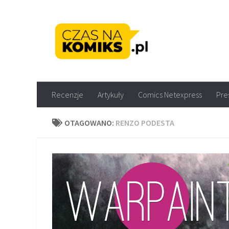
Skip to content
Recenzje komiksów M
Recenzje
Artykuły
Comics Netexpress
Pre
OTAGOWANO:
RENZO PODESTA