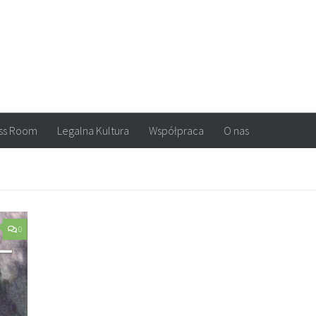
arvel, DC Comics, Image, newsy, konkursy. Wszystko o komiksach
ss Room
Legalna Kultura
Współpraca
O nas
0