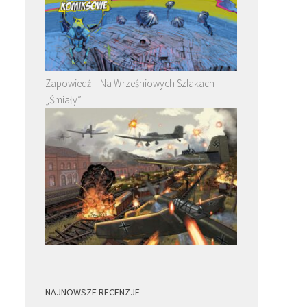
Zapowiedź – Na Wrześniowych Szlakach
„Śmiały”
NAJNOWSZE RECENZJE