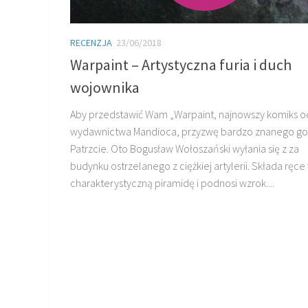
RECENZJA
23/06/2018
Warpaint – Artystyczna furia i duch
wojownika
Aby przedstawić Wam „Warpaint, najnowszy komiks o
wydawnictwa Mandioca, przyzwę bardzo znanego goś
Patrzcie. Oto Bogusław Wołoszański wyłania się z za
budynku ostrzelanego z ciężkiej artylerii. Składa ręce
charakterystyczną piramidę i podnosi wzrok....