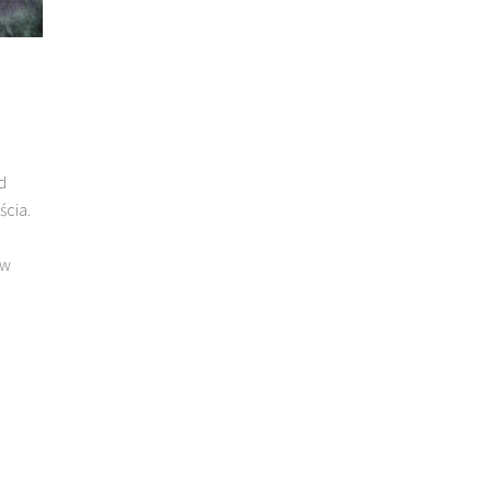
d
cia.
 w