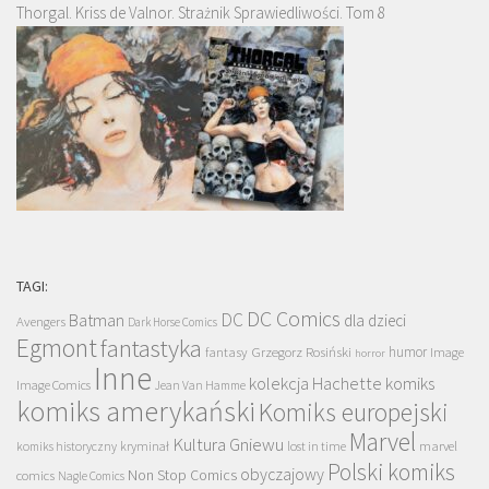
Thorgal. Kriss de Valnor. Strażnik Sprawiedliwości. Tom 8
TAGI:
DC Comics
DC
Batman
dla dzieci
Avengers
Dark Horse Comics
Egmont
fantastyka
Grzegorz Rosiński
humor
fantasy
Image
horror
Inne
kolekcja Hachette
komiks
Image Comics
Jean Van Hamme
komiks amerykański
Komiks europejski
Marvel
Kultura Gniewu
komiks historyczny
kryminał
lost in time
marvel
Polski komiks
obyczajowy
Non Stop Comics
comics
Nagle Comics