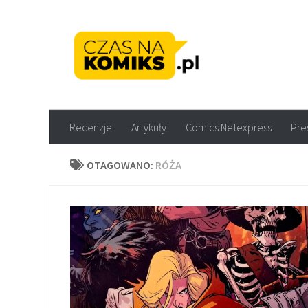
Skip to content
Recenzje komiksów M
Recenzje
Artykuły
Comics Netexpress
Pre
OTAGOWANO:
RÓŻA