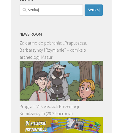
Szukaj:
NEWS ROOM
Za darmo do pobrania: „Prapuszcza.
Barbarzyńcy i Rzymianie” – komiks o
archeologii Mazur
Program VI Kieleckich Prezentacji
Komiksowych (28-29 sierpnia)