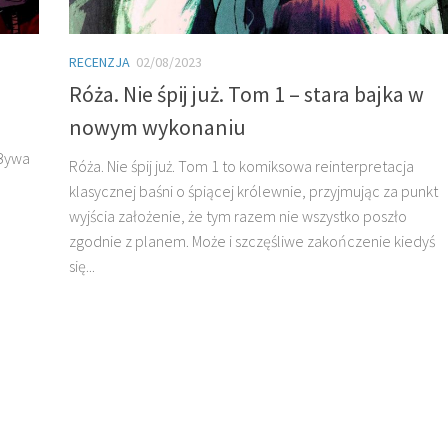
RECENZJA
02/08/2023
Róża. Nie śpij już. Tom 1 – stara bajka w
nowym wykonaniu
 Bywa
Róża. Nie śpij już. Tom 1 to komiksowa reinterpretacja
klasycznej baśni o śpiącej królewnie, przyjmując za punkt
wyjścia założenie, że tym razem nie wszystko poszło
zgodnie z planem. Może i szczęśliwe zakończenie kiedyś
się...