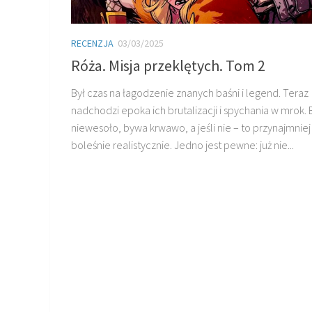
RECENZJA
03/03/2025
Róża. Misja przeklętych. Tom 2
Był czas na łagodzenie znanych baśni i legend. Teraz
nadchodzi epoka ich brutalizacji i spychania w mrok.
niewesoło, bywa krwawo, a jeśli nie – to przynajmniej
boleśnie realistycznie. Jedno jest pewne: już nie...