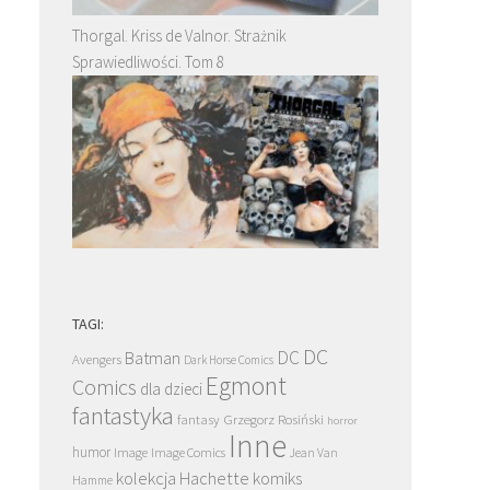
Thorgal. Kriss de Valnor. Strażnik
Sprawiedliwości. Tom 8
TAGI:
DC
DC
Batman
Avengers
Dark Horse Comics
Egmont
Comics
dla dzieci
fantastyka
Grzegorz Rosiński
fantasy
horror
Inne
humor
Image
Image Comics
Jean Van
kolekcja Hachette
komiks
Hamme