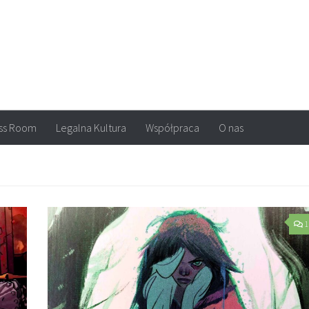
arvel, DC Comics, Image, newsy, konkursy. Wszystko o komiksach
ss Room
Legalna Kultura
Współpraca
O nas
1