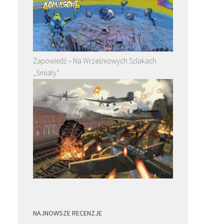
Zapowiedź – Na Wrześniowych Szlakach
„Śmiały”
NAJNOWSZE RECENZJE