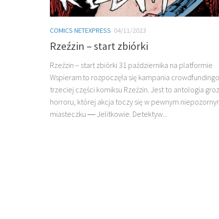
COMICS NETEXPRESS
04/11/2023
Rzeźzin – start zbiórki
Rzeźzin – start zbiórki 31 października na platformie
Wspieram.to rozpoczęła się kampania crowdfunding
trzeciej części komiksu Rzeźzin. Jest to antologia groz
horroru, której akcja toczy się w pewnym niepozorn
miasteczku ― Jelitkowie. Detektyw...