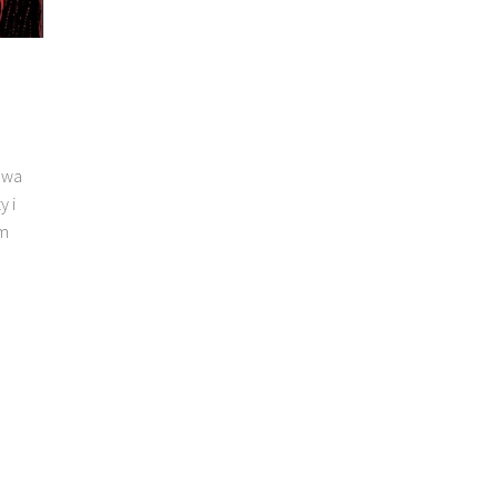
owa
y i
ym