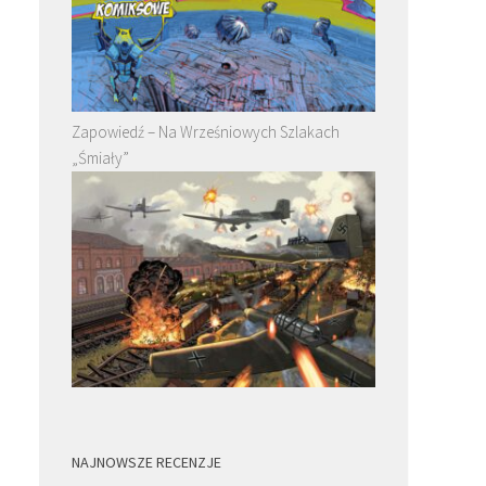
Zapowiedź – Na Wrześniowych Szlakach
„Śmiały”
NAJNOWSZE RECENZJE