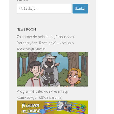
Szukaj:
NEWS ROOM
Za darmo do pobrania: „Prapuszcza.
Barbarzyńcy i Rzymianie” – komiks o
archeologii Mazur
Program VI Kieleckich Prezentacji
Komiksowych (28-29 sierpnia)