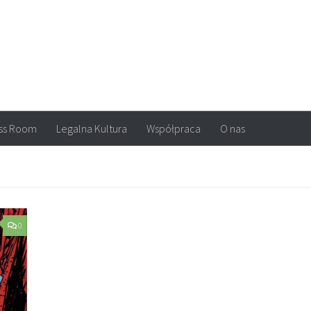
arvel, DC Comics, Image, newsy, konkursy. Wszystko o komiksach
ss Room
Legalna Kultura
Współpraca
O nas
0