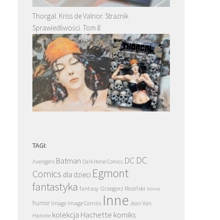
Thorgal. Kriss de Valnor. Strażnik
Sprawiedliwości. Tom 8
TAGI:
DC
DC
Batman
Avengers
Dark Horse Comics
Egmont
Comics
dla dzieci
fantastyka
Grzegorz Rosiński
fantasy
horror
Inne
humor
Image
Image Comics
Jean Van
kolekcja Hachette
komiks
Hamme