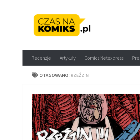
Skip to content
Recenzje komiksów M
Recenzje
Artykuły
Comics Netexpress
Pre
OTAGOWANO:
RZEŹZIN