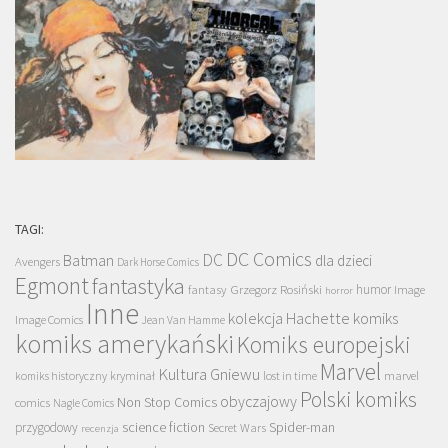
TAGI:
DC Comics
DC
Batman
dla dzieci
Avengers
Dark Horse Comics
Egmont
fantastyka
Grzegorz Rosiński
humor
fantasy
Image
horror
Inne
kolekcja Hachette
komiks
Image Comics
Jean Van Hamme
komiks amerykański
Komiks europejski
Marvel
Kultura Gniewu
komiks historyczny
kryminał
lost in time
marvel
Polski komiks
obyczajowy
Non Stop Comics
comics
Nagle Comics
science fiction
Spider-man
przygodowy
Secret Wars
recenzja