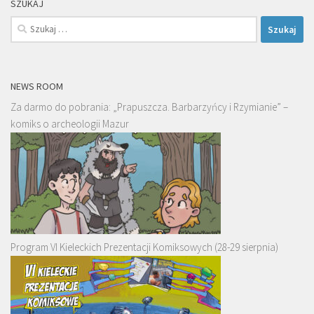
SZUKAJ
Szukaj:
NEWS ROOM
Za darmo do pobrania: „Prapuszcza. Barbarzyńcy i Rzymianie” –
komiks o archeologii Mazur
Program VI Kieleckich Prezentacji Komiksowych (28-29 sierpnia)