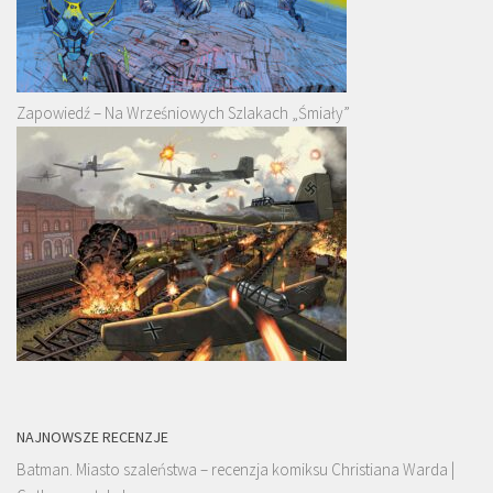
Zapowiedź – Na Wrześniowych Szlakach „Śmiały”
NAJNOWSZE RECENZJE
Batman. Miasto szaleństwa – recenzja komiksu Christiana Warda |