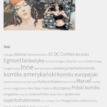
TAGI:
DC Comics
DC
Batman
dla dzieci
Avengers
Dark Horse Comics
Egmont
fantastyka
Grzegorz Rosiński
humor
fantasy
Image
horror
Inne
kolekcja Hachette
komiks
Image Comics
Jean Van Hamme
komiks amerykański
Komiks europejski
Marvel
Kultura Gniewu
komiks historyczny
kryminał
lost in time
marvel
Polski komiks
obyczajowy
Non Stop Comics
comics
Nagle Comics
science fiction
Spider-man
przygodowy
Secret Wars
recenzja
superbohaterowie
Thorgal
wilczy artykuł
wilczy
Taurus Media
Thor
WKKM
X-men