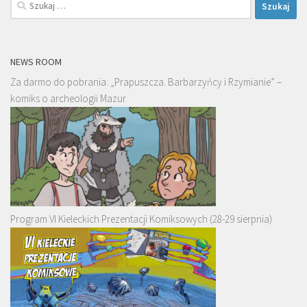
Szukaj:
NEWS ROOM
Za darmo do pobrania: „Prapuszcza. Barbarzyńcy i Rzymianie” –
komiks o archeologii Mazur
Program VI Kieleckich Prezentacji Komiksowych (28-29 sierpnia)