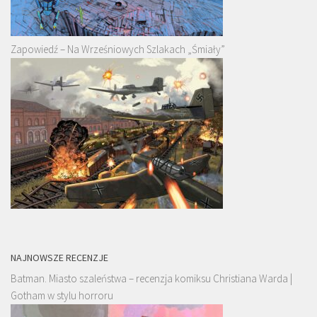
Zapowiedź – Na Wrześniowych Szlakach „Śmiały”
NAJNOWSZE RECENZJE
Batman. Miasto szaleństwa – recenzja komiksu Christiana Warda |
Gotham w stylu horroru