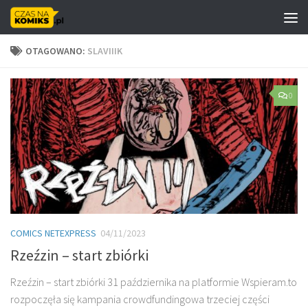
Skip to content
OTAGOWANO:
SLAVIIIK
0
COMICS NETEXPRESS
04/11/2023
Rzeźzin – start zbiórki
Rzeźzin – start zbiórki 31 października na platformie Wspieram.to
rozpoczęła się kampania crowdfundingowa trzeciej części