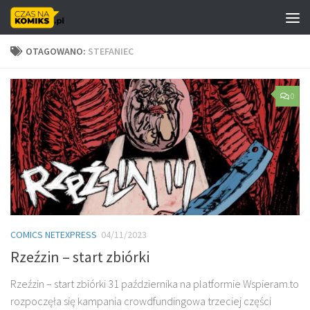
Skip to content
OTAGOWANO:
STEFANIEC
0
COMICS NETEXPRESS
04/11/2023
Rzeźzin – start zbiórki
Rzeźzin – start zbiórki 31 października na platformie Wspieram.to
rozpoczęła się kampania crowdfundingowa trzeciej części