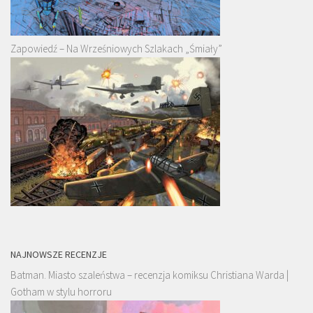
Zapowiedź – Na Wrześniowych Szlakach „Śmiały”
NAJNOWSZE RECENZJE
Batman. Miasto szaleństwa – recenzja komiksu Christiana Warda |
Gotham w stylu horroru