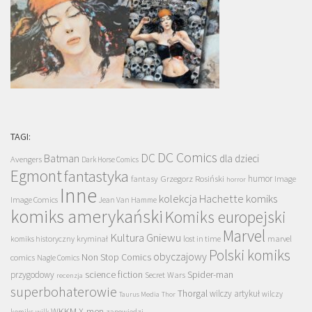
TAGI:
DC Comics
DC
Batman
dla dzieci
Avengers
Dark Horse Comics
Egmont
fantastyka
Grzegorz Rosiński
humor
fantasy
Image
horror
Inne
kolekcja Hachette
komiks
Image Comics
Jean Van Hamme
komiks amerykański
Komiks europejski
Marvel
Kultura Gniewu
komiks historyczny
kryminał
lost in time
marvel
Polski komiks
obyczajowy
Non Stop Comics
comics
Nagle Comics
science fiction
Spider-man
przygodowy
Secret Wars
recenzja
superbohaterowie
Thorgal
wilczy artykuł
wilczy
Taurus Media
Thor
WKKM
X-men