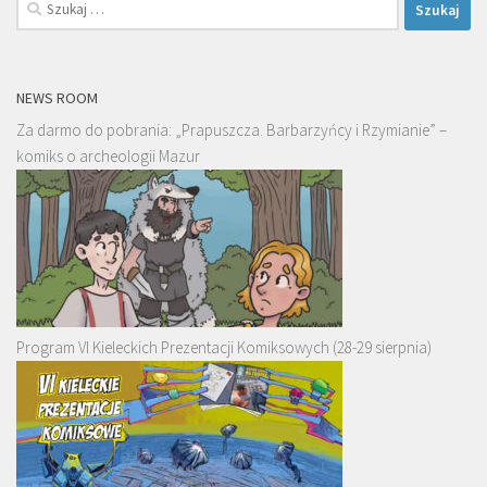
Szukaj:
NEWS ROOM
Za darmo do pobrania: „Prapuszcza. Barbarzyńcy i Rzymianie” –
komiks o archeologii Mazur
Program VI Kieleckich Prezentacji Komiksowych (28-29 sierpnia)