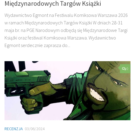
Międzynarodowych Targów Książki
Wydawnictwo Egmont na Festiwalu Komiksowa Warszawa 2026
w ramach Międzynarodowych Targów Książki W dniach 28-31
maja br. na PGE Narodowym odbędą się Międzynarodowe Targi
Książki oraz festiwal Komiksowa Warszawa. Wydawnictwo
Egmont serdecznie zaprasza do...
0
RECENZJA
03/06/2024