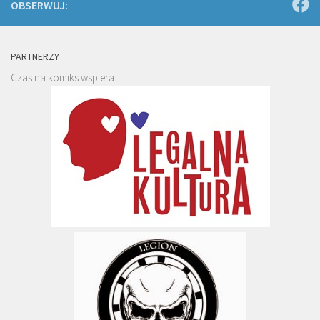
OBSERWUJ:
PARTNERZY
Czas na komiks wspiera: