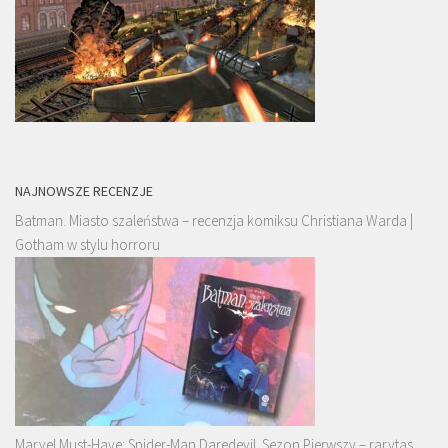
NAJNOWSZE RECENZJE
Batman. Miasto szaleństwa – recenzja komiksu Christiana Warda |
Gotham w stylu horroru
Marvel Must-Have: Spider-Man Daredevil. Sezon Pierwszy – rarytas