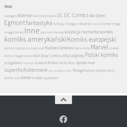
TAGI:
DC Comics
DC
Batman
dla dzieci
Avengers
Dark Horse Comics
Egmont
fantastyka
Grzegorz Rosiński
humor
fantasy
Image
horror
Inne
kolekcja Hachette
komiks
Image Comics
Jean Van Hamme
komiks amerykański
Komiks europejski
Marvel
Kultura Gniewu
komiks historyczny
kryminał
lost in time
marvel
Polski komiks
obyczajowy
Non Stop Comics
comics
Nagle Comics
science fiction
Spider-man
przygodowy
Secret Wars
recenzja
superbohaterowie
Thorgal
wilczy artykuł
wilczy
Taurus Media
Thor
WKKM
X-men
komiks
wilk
zapowiedzi