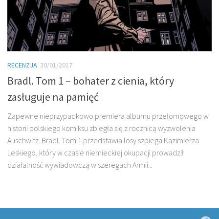
RECENZJA
30/01/2017
Bradl. Tom 1 – bohater z cienia, który
zasługuje na pamięć
Zapewne nieprzypadkowo premiera albumu przełomowego w
historii polskiego komiksu zbiegła się z rocznicą wyzwolenia
Auschwitz. Bradl. Tom 1 przedstawia losy szpiega Kazimierza
Leskiego, który w czasie niemieckiej okupacji prowadził
działalność wywiadowczą w szeregach Armii...