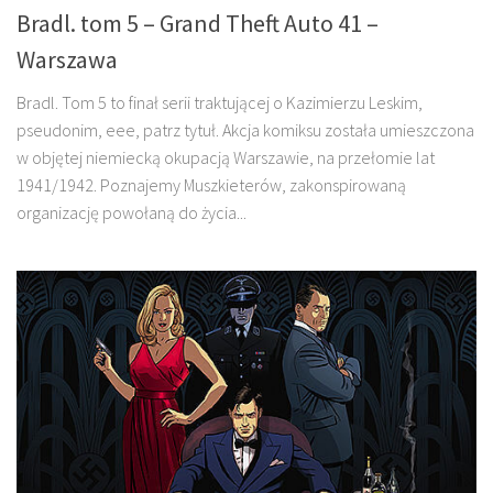
Bradl. tom 5 – Grand Theft Auto 41 –
Warszawa
Bradl. Tom 5 to finał serii traktującej o Kazimierzu Leskim,
pseudonim, eee, patrz tytuł. Akcja komiksu została umieszczona
w objętej niemiecką okupacją Warszawie, na przełomie lat
1941/1942. Poznajemy Muszkieterów, zakonspirowaną
organizację powołaną do życia...