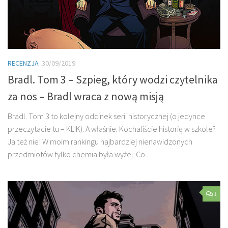
RECENZJA
30/09/2019
Bradl. Tom 3 – Szpieg, który wodzi czytelnika
za nos – Bradl wraca z nową misją
Bradl. Tom 3 to kolejny odcinek serii historycznej (o jedynce
przeczytacie tu – KLIK). A właśnie. Kochaliście historię w szkole?
Ja też nie! W moim rankingu najbardziej nienawidzonych
przedmiotów tylko chemia była wyżej. Co...
1