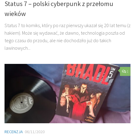
Status 7 – polski cyberpunk z przełomu
wieków
Status 7 to komiks, który po raz pierwszy ukazał się 20 lat temu (z
hakiem). Może się wydawać, że dawno, technologia poszła od
tego czasu do przodu, ale nie dochodziło już do takich
lawinowych...
1
RECENZJA
06/11/2020