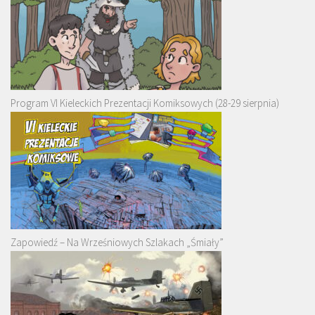
Program VI Kieleckich Prezentacji Komiksowych (28-29 sierpnia)
Zapowiedź – Na Wrześniowych Szlakach „Śmiały”