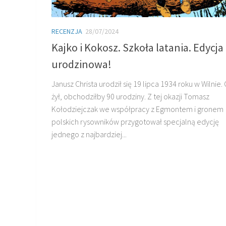
RECENZJA
28/07/2024
Kajko i Kokosz. Szkoła latania. Edycja
urodzinowa!
Janusz Christa urodził się 19 lipca 1934 roku w Wilnie
żył, obchodziłby 90 urodziny. Z tej okazji Tomasz
Kołodziejczak we współpracy z Egmontem i gronem
polskich rysowników przygotował specjalną edycję
jednego z najbardziej...