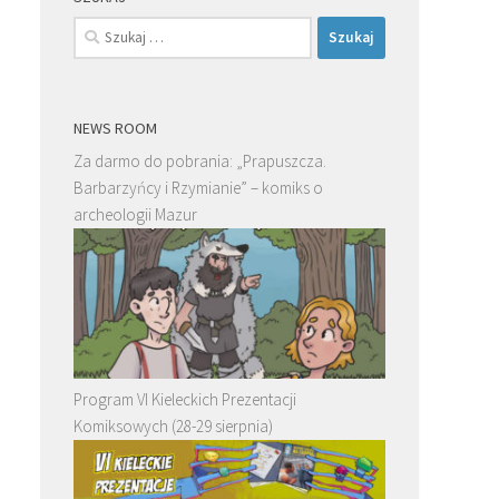
Szukaj:
NEWS ROOM
Za darmo do pobrania: „Prapuszcza.
Barbarzyńcy i Rzymianie” – komiks o
archeologii Mazur
Program VI Kieleckich Prezentacji
Komiksowych (28-29 sierpnia)