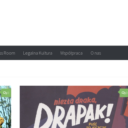
arvel, DC Comics, Image, newsy, konkursy. Wszystko o komiksach
ss Room
Legalna Kultura
Współpraca
O nas
0
0