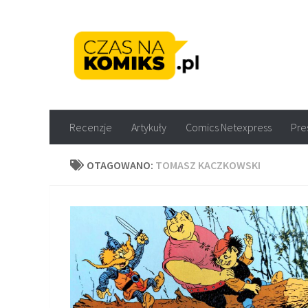
Skip to content
Recenzje komiksów M
Recenzje
Artykuły
Comics Netexpress
Pre
OTAGOWANO:
TOMASZ KACZKOWSKI