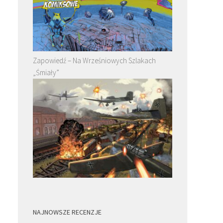
Zapowiedź – Na Wrześniowych Szlakach
„Śmiały”
NAJNOWSZE RECENZJE