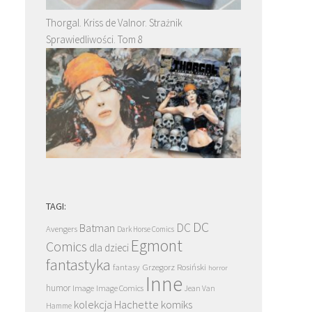
Thorgal. Kriss de Valnor. Strażnik
Sprawiedliwości. Tom 8
TAGI:
DC
DC
Batman
Avengers
Dark Horse Comics
Egmont
Comics
dla dzieci
fantastyka
Grzegorz Rosiński
fantasy
horror
Inne
humor
Image
Image Comics
Jean Van
kolekcja Hachette
komiks
Hamme