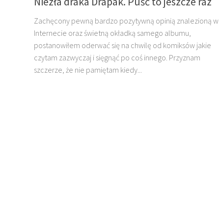
Niezła draka Drapak. Puść to jeszcze raz
Zachęcony pewną bardzo pozytywną opinią znalezioną w
Internecie oraz świetną okładką samego albumu,
postanowiłem oderwać się na chwilę od komiksów jakie
czytam zazwyczaj i sięgnąć po coś innego. Przyznam
szczerze, że nie pamiętam kiedy...