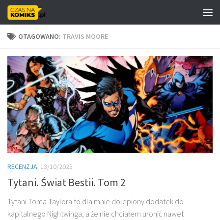
Skip to content
OTAGOWANO:
TRAVIS MOORE
RECENZJA
13/10/2025
Tytani. Świat Bestii. Tom 2
Tytani Toma Taylora to dla mnie dolepiony dodatek do
kapitalnego Nightwinga, a że nie chciałem uronić nawet