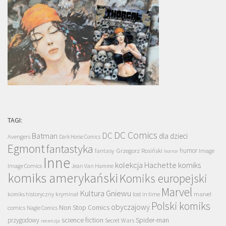
TAGI:
DC Comics
DC
Batman
dla dzieci
Avengers
Dark Horse Comics
Egmont
fantastyka
Grzegorz Rosiński
humor
fantasy
Image
horror
Inne
kolekcja Hachette
komiks
Image Comics
Jean Van Hamme
komiks amerykański
Komiks europejski
Marvel
Kultura Gniewu
komiks historyczny
kryminał
lost in time
marvel
Polski komiks
obyczajowy
Non Stop Comics
comics
Nagle Comics
science fiction
Spider-man
przygodowy
Secret Wars
recenzja