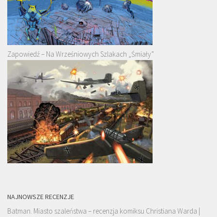
Zapowiedź – Na Wrześniowych Szlakach „Śmiały”
NAJNOWSZE RECENZJE
Batman. Miasto szaleństwa – recenzja komiksu Christiana Warda |