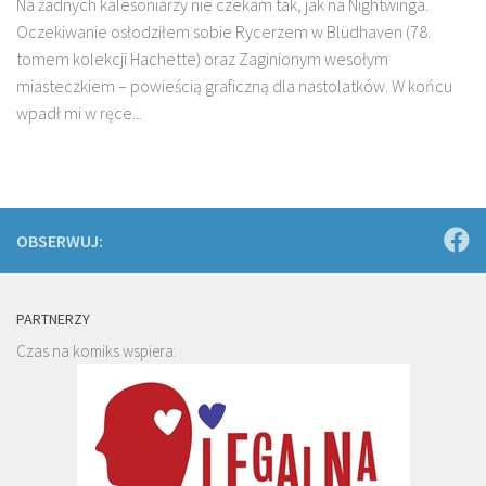
Na żadnych kalesoniarzy nie czekam tak, jak na Nightwinga.
Oczekiwanie osłodziłem sobie Rycerzem w Blüdhaven (78.
tomem kolekcji Hachette) oraz Zaginionym wesołym
miasteczkiem – powieścią graficzną dla nastolatków. W końcu
wpadł mi w ręce...
OBSERWUJ:
PARTNERZY
Czas na komiks wspiera: