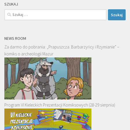
SZUKAJ
Szukaj:
NEWS ROOM
Za darmo do pobrania: „Prapuszcza. Barbarzyńcy i Rzymianie” –
komiks o archeologii Mazur
Program VI Kieleckich Prezentacji Komiksowych (28-29 sierpnia)