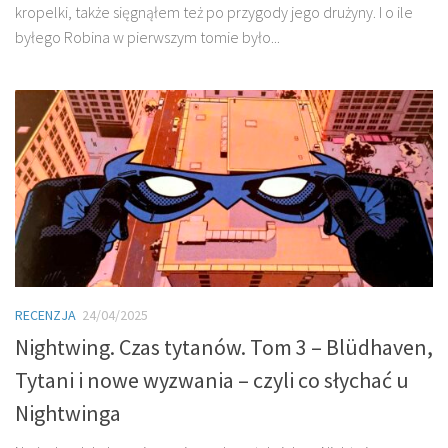
kropelki, także sięgnąłem też po przygody jego drużyny. I o ile
byłego Robina w pierwszym tomie było...
RECENZJA
24/04/2025
Nightwing. Czas tytanów. Tom 3 – Blüdhaven,
Tytani i nowe wyzwania – czyli co słychać u
Nightwinga