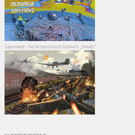
Zapowiedź – Na Wrześniowych Szlakach „Śmiały”