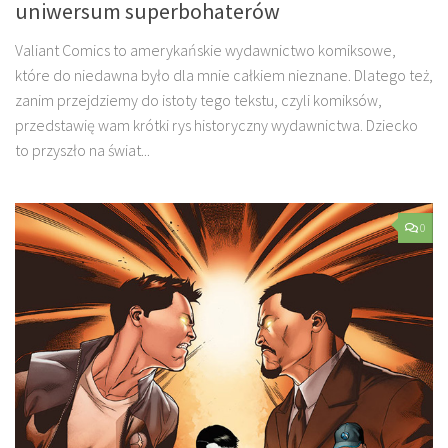
uniwersum superbohaterów
Valiant Comics to amerykańskie wydawnictwo komiksowe,
które do niedawna było dla mnie całkiem nieznane. Dlatego też,
zanim przejdziemy do istoty tego tekstu, czyli komiksów,
przedstawię wam krótki rys historyczny wydawnictwa. Dziecko
to przyszło na świat...
0