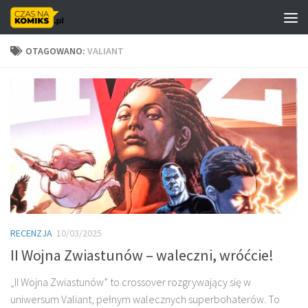
Skip to content
OTAGOWANO:
VALIANT
RECENZJA
10/03/2025
II Wojna Zwiastunów – waleczni, wróćcie!
„II Wojna Zwiastunów” to crossover rozgrywający się w
uniwersum Valiant, pełnym walecznych superbohaterów. To