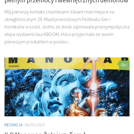
pełnym przemocy i wewnętrznych demonów
Mój pierwszy kontakt z komiksami Valiant miał miejsce na
ubiegłorocznym 29. Międzynarodowym Festiwalu Gier i
Komiksów w Łodzi. Jedno ze stoisk zajmowała przesympatyczna
ekipa wydawnictwa KBOOM, która przyjechała ze swoim
pierwszym produktem w postaci...
0
RECENZJA
06/03/2019