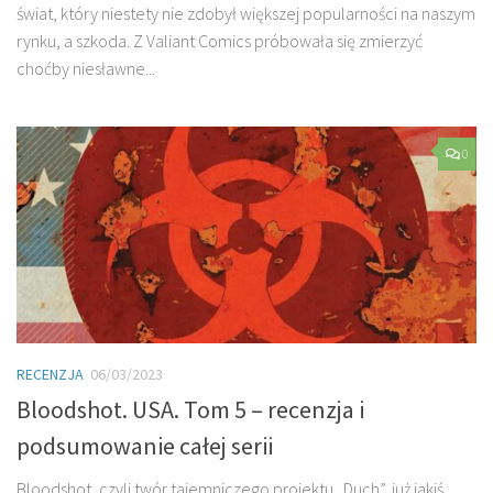
świat, który niestety nie zdobył większej popularności na naszym
rynku, a szkoda. Z Valiant Comics próbowała się zmierzyć
choćby niesławne...
0
RECENZJA
06/03/2023
Bloodshot. USA. Tom 5 – recenzja i
podsumowanie całej serii
Bloodshot, czyli twór tajemniczego projektu „Duch”, już jakiś