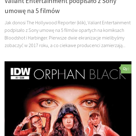
Valiant Entertainment podpisało z Sony
umowę na 5 filmów
Jak donosi The Hollywood Reporter (klik), Valiant Entertainment
podpisało z Sony umowę na 5 filmów opartych na komiksach
Bloodshot i Harbinger. Pierwsze dwie ekranizacje mielibyśmy
zobaczyć w 2017 roku, a co ciekawe producenci zamierzają...
0