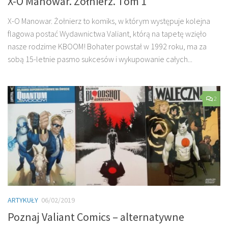
X-O Manowar. Żołnierz. Tom 1
X-O Manowar. Żołnierz to komiks, w którym występuje kolejna
flagowa postać Wydawnictwa Valiant, którą na tapetę wzięło
nasze rodzime KBOOM! Bohater powstał w 1992 roku, ma za
sobą 15-letnie pasmo sukcesów i wykupowanie całych...
2
ARTYKUŁY
06/02/2019
Poznaj Valiant Comics – alternatywne