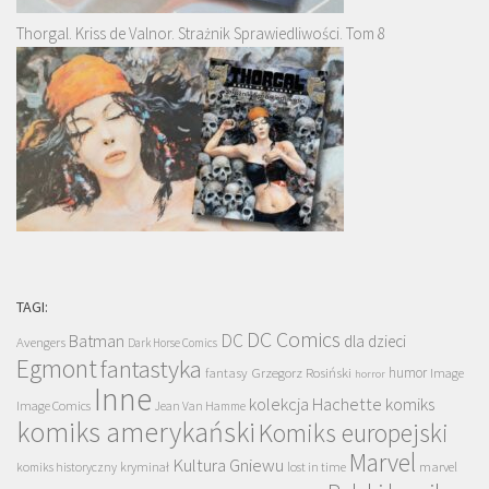
Thorgal. Kriss de Valnor. Strażnik Sprawiedliwości. Tom 8
TAGI:
DC Comics
DC
Batman
dla dzieci
Avengers
Dark Horse Comics
Egmont
fantastyka
Grzegorz Rosiński
humor
fantasy
Image
horror
Inne
kolekcja Hachette
komiks
Image Comics
Jean Van Hamme
komiks amerykański
Komiks europejski
Marvel
Kultura Gniewu
komiks historyczny
kryminał
lost in time
marvel