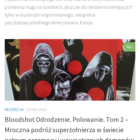
postawisz nogę na ścieżkach, jeszcze do niedawna istniejących
tylko w wyobraźni wspomnianego, niespełna
pięćdziesięcioletniego Amerykanina. Każda...
0
RECENZJA
12/06/2019
Bloodshot Odrodzenie. Polowanie. Tom 2 –
Mroczna podróż superżołnierza w świecie