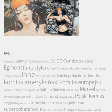
TAGI:
DC Comics
DC
Batman
dla dzieci
Avengers
Dark Horse Comics
Egmont
fantastyka
Grzegorz Rosiński
humor
fantasy
Image
horror
Inne
kolekcja Hachette
komiks
Image Comics
Jean Van Hamme
komiks amerykański
Komiks europejski
Marvel
Kultura Gniewu
komiks historyczny
kryminał
lost in time
marvel
Polski komiks
obyczajowy
Non Stop Comics
comics
Nagle Comics
science fiction
Spider-man
przygodowy
Secret Wars
recenzja
superbohaterowie
Thorgal
wilczy artykuł
wilczy
Taurus Media
Thor