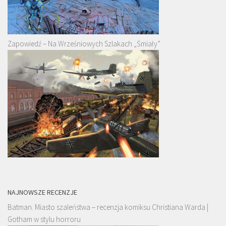
Zapowiedź – Na Wrześniowych Szlakach „Śmiały”
NAJNOWSZE RECENZJE
Batman. Miasto szaleństwa – recenzja komiksu Christiana Warda |
Gotham w stylu horroru