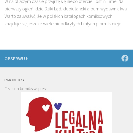
W najbliższym czasie przyjrzę się nieco ofercie Lost In Time. Na
pierwszy ogień idzie Dziki Ląd, debiutancki album wydawnictwa.
Warto zauważyć, że w polskich katalogach komiksowych
znajduje się jeszcze wiele nieodkrytych białych plam. Istnieje...
OBSERWUJ:
PARTNERZY
Czas na komiks wspiera: