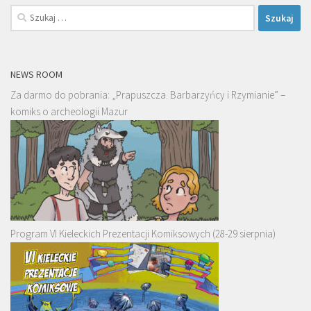
Szukaj:
NEWS ROOM
Za darmo do pobrania: „Prapuszcza. Barbarzyńcy i Rzymianie” –
komiks o archeologii Mazur
Program VI Kieleckich Prezentacji Komiksowych (28-29 sierpnia)