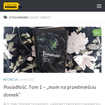
Skip to content
OTAGOWANO:
VAULT COMICS
0
RECENZJA
10/03/2021
Posiadłość. Tom 1 – „mam na przedmieściu
domek”
Ach, mieć domek za miastem, najlepiej z ogrodem i biegającym