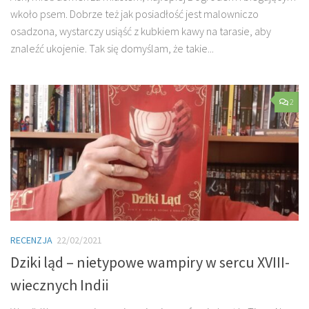
wkoło psem. Dobrze też jak posiadłość jest malowniczo
osadzona, wystarczy usiąść z kubkiem kawy na tarasie, aby
znaleźć ukojenie. Tak się domyślam, że takie...
2
RECENZJA
22/02/2021
Dziki ląd – nietypowe wampiry w sercu XVIII-
wiecznych Indii