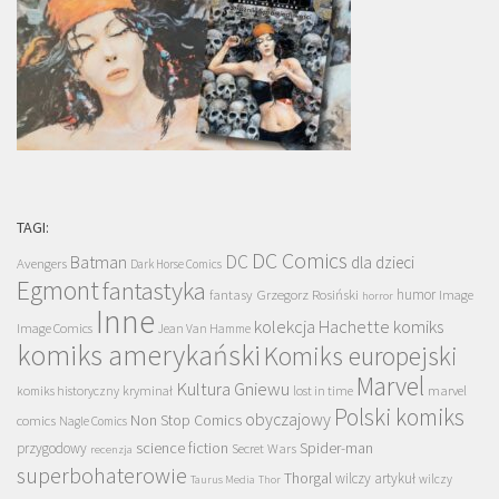
TAGI:
DC Comics
DC
Batman
dla dzieci
Avengers
Dark Horse Comics
Egmont
fantastyka
Grzegorz Rosiński
humor
fantasy
Image
horror
Inne
kolekcja Hachette
komiks
Image Comics
Jean Van Hamme
komiks amerykański
Komiks europejski
Marvel
Kultura Gniewu
komiks historyczny
kryminał
lost in time
marvel
Polski komiks
obyczajowy
Non Stop Comics
comics
Nagle Comics
science fiction
Spider-man
przygodowy
Secret Wars
recenzja
superbohaterowie
Thorgal
wilczy artykuł
wilczy
Taurus Media
Thor