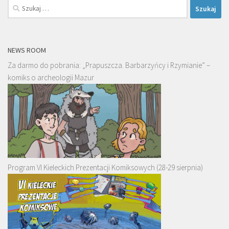
Szukaj:
NEWS ROOM
Za darmo do pobrania: „Prapuszcza. Barbarzyńcy i Rzymianie” –
komiks o archeologii Mazur
Program VI Kieleckich Prezentacji Komiksowych (28-29 sierpnia)