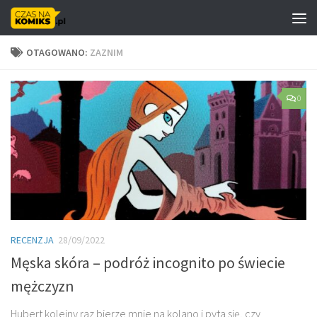
Skip to content
OTAGOWANO:
ZAZNIM
0
RECENZJA
28/09/2022
Męska skóra – podróż incognito po świecie
mężczyzn
Hubert kolejny raz bierze mnie na kolano i pyta się, czy