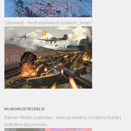
Zapowiedź – Na Wrześniowych Szlakach „Śmiały”
NAJNOWSZE RECENZJE
Batman. Miasto szaleństwa – recenzja komiksu Christiana Warda |
Gotham w stylu horroru