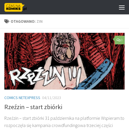
Skip to content
OTAGOWANO:
ZIN
0
COMICS NETEXPRESS
04/11/2023
Rzeźzin – start zbiórki
Rzeźzin – start zbiórki 31 października na platformie Wspieram.to
rozpoczęła się kampania crowdfundingowa trzeciej części