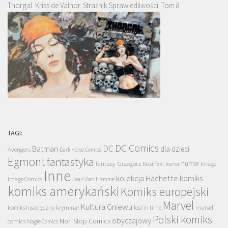
Thorgal. Kriss de Valnor. Strażnik Sprawiedliwości. Tom 8
TAGI:
DC Comics
DC
Batman
dla dzieci
Avengers
Dark Horse Comics
Egmont
fantastyka
Grzegorz Rosiński
humor
fantasy
Image
horror
Inne
kolekcja Hachette
komiks
Image Comics
Jean Van Hamme
komiks amerykański
Komiks europejski
Marvel
Kultura Gniewu
komiks historyczny
kryminał
lost in time
marvel
Polski komiks
obyczajowy
Non Stop Comics
comics
Nagle Comics