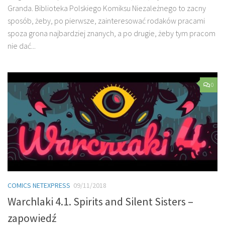
Granda. Biblioteka Polskiego Komiksu Niezależnego to zacny
sposób, żeby, po pierwsze, zainteresować rodaków pracami
spoza grona najbardziej znanych, a po drugie, żeby tym pracom
nie dać...
0
COMICS NETEXPRESS
09/11/2018
Warchlaki 4.1. Spirits and Silent Sisters –
zapowiedź