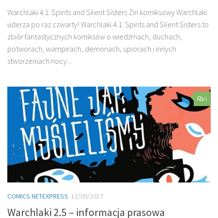
Warchlaki 4.1. Spirits and Silent Sisters Zin komiksowy Warchlaki
uderza po raz czwarty! Warchlaki 4.1: Spirits and Silent Sisters to
zbiór fantastycznych komiksów o wiedźmach, duchach,
potworach, wampirach, demonach, upiorach i innych
stworzeniach nocy....
0
COMICS NETEXPRESS
12/09/2017
Warchlaki 2.5 – informacja prasowa