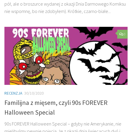
pół, ale o broszurce wydanej z okazji Dnia Darmowego Komiksu
nie wspomnę, bo nie zdobyłem). Krótkie, czarno-białe...
0
RECENZJA
30/10/2020
Familijna z mięsem, czyli 90s FOREVER
Halloween Special
90s FOREVER Halloween Special – gdyby nie Amerykanie, nie
mielibyśmy pewnie pojęcia, że z okazji dnia świecących dyń i