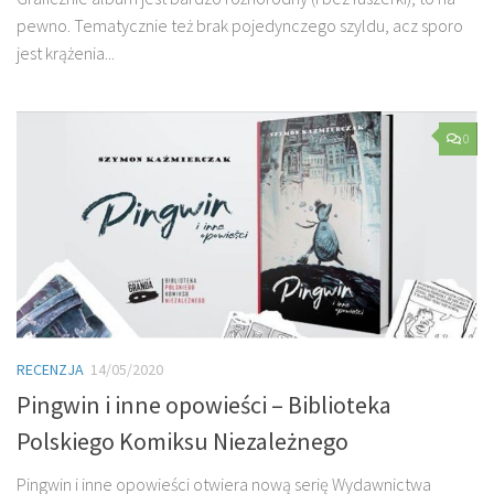
pewno. Tematycznie też brak pojedynczego szyldu, acz sporo
jest krążenia...
0
RECENZJA
14/05/2020
Pingwin i inne opowieści – Biblioteka
Polskiego Komiksu Niezależnego
Pingwin i inne opowieści otwiera nową serię Wydawnictwa