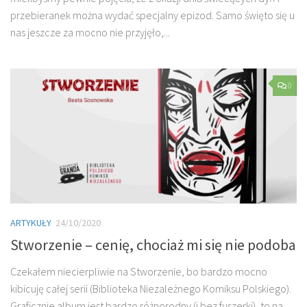
przebieranek można wydać specjalny epizod. Samo święto się u
nas jeszcze za mocno nie przyjęło,...
0
ARTYKUŁY
24/10/2020
Stworzenie – cenię, chociaż mi się nie podoba
Czekałem niecierpliwie na Stworzenie, bo bardzo mocno
kibicuję całej serii (Biblioteka Niezależnego Komiksu Polskiego).
Graficznie album jest bardzo różnorodny (i bez fuszerki), to na