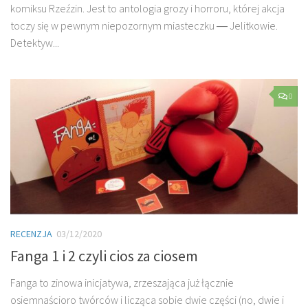
komiksu Rzeźzin. Jest to antologia grozy i horroru, której akcja
toczy się w pewnym niepozornym miasteczku ― Jelitkowie.
Detektyw...
0
RECENZJA
03/12/2020
Fanga 1 i 2 czyli cios za ciosem
Fanga to zinowa inicjatywa, zrzeszająca już łącznie
osiemnaścioro twórców i licząca sobie dwie części (no, dwie i