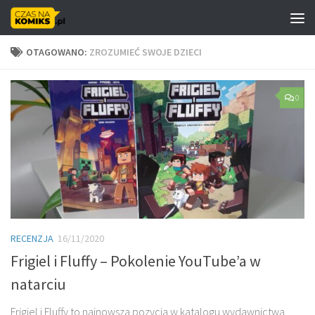
Skip to content
OTAGOWANO:
ZROZUMIEĆ SWOJE DZIECI
0
RECENZJA
16/11/2020
Frigiel i Fluffy – Pokolenie YouTube’a w
natarciu
Frigiel i Fluffy to najnowsza pozycja w katalogu wydawnictwa