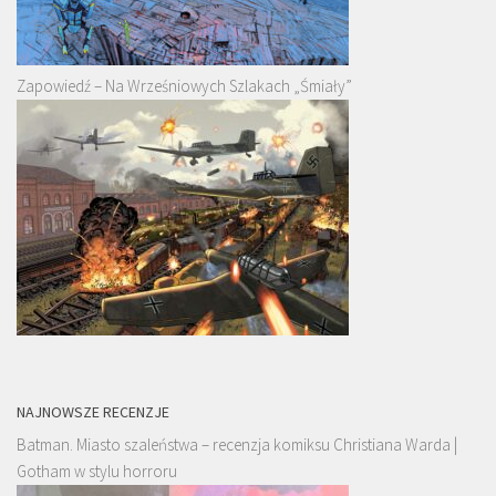
Zapowiedź – Na Wrześniowych Szlakach „Śmiały”
NAJNOWSZE RECENZJE
Batman. Miasto szaleństwa – recenzja komiksu Christiana Warda |
Gotham w stylu horroru