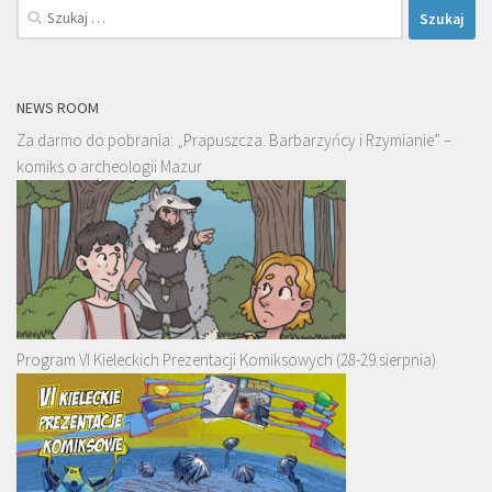
Szukaj:
NEWS ROOM
Za darmo do pobrania: „Prapuszcza. Barbarzyńcy i Rzymianie” –
komiks o archeologii Mazur
Program VI Kieleckich Prezentacji Komiksowych (28-29 sierpnia)