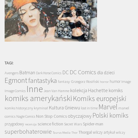
TAGI:
DC Comics
DC
Batman
dla dzieci
Avengers
Dark Horse Comics
Egmont
fantastyka
Grzegorz Rosiński
humor
fantasy
Image
horror
Inne
kolekcja Hachette
komiks
Image Comics
Jean Van Hamme
komiks amerykański
Komiks europejski
Marvel
Kultura Gniewu
komiks historyczny
kryminał
lost in time
marvel
Polski komiks
obyczajowy
Non Stop Comics
comics
Nagle Comics
science fiction
Spider-man
przygodowy
Secret Wars
recenzja
superbohaterowie
Thorgal
wilczy artykuł
wilczy
Taurus Media
Thor