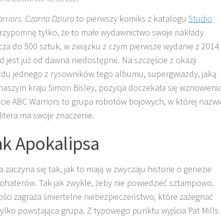
rriors. Czarna Dziura
to pierwszy komiks z katalogu
Studio
Przypomnę tylko, że to małe wydawnictwo swoje nakłady
cza do 500 sztuk, w związku z czym pierwsze wydanie z 2014
d jest już od dawna niedostępne. Na szczęście z okazji
zdu jednego z rysowników tego albumu, supergwiazdy, jaką
 naszym kraju Simon Bisley, pozycja doczekała się wznowienia
cie ABC Warriors to grupa robotów bojowych, w której nazwi
litera ma swoje znaczenie.
ak Apokalipsa
ia zaczyna się tak, jak to mają w zwyczaju historie o genezie
ohaterów. Tak jak zwykle, żeby nie powiedzieć sztampowo.
ści zagraża śmiertelne niebezpieczeństwo, które zażegnać
ylko powstająca grupa. Z typowego punktu wyjścia Pat Mills