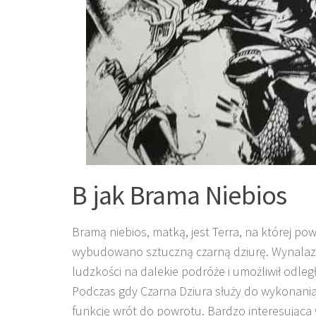
B jak Brama Niebios
Bramą niebios, matką, jest Terra, na której pow
wybudowano sztuczną czarną dziurę. Wynalaz
ludzkości na dalekie podróże i umożliwił odleg
Podczas gdy Czarna Dziura służy do wykonania 
funkcję wrót do powrotu. Bardzo interesująca 