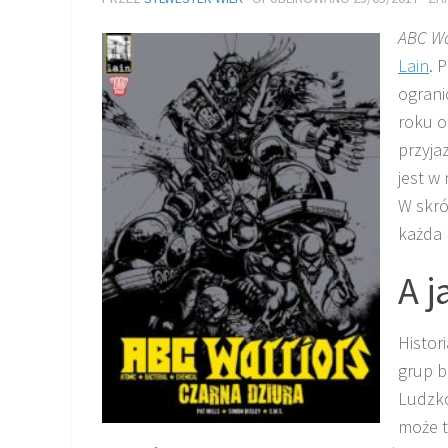
ABC Wa
Lain
. 
ograni
roku o
przyja
jest w
W skró
każda 
A j
Histor
grup b
Ludzko
może t