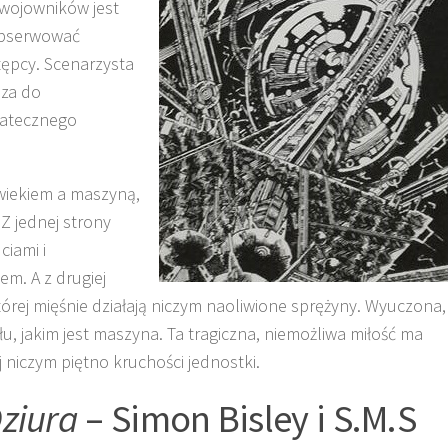
 wojowników jest
aobserwować
tępcy. Scenarzysta
dza do
tatecznego
wiekiem a maszyną,
Z jednej strony
iami i
m. A z drugiej
órej mięśnie działają niczym naoliwione sprężyny. Wyuczona,
u, jakim jest maszyna. Ta tragiczna, niemożliwa miłość ma
 niczym piętno kruchości jednostki.
ziura
– Simon Bisley i S.M.S