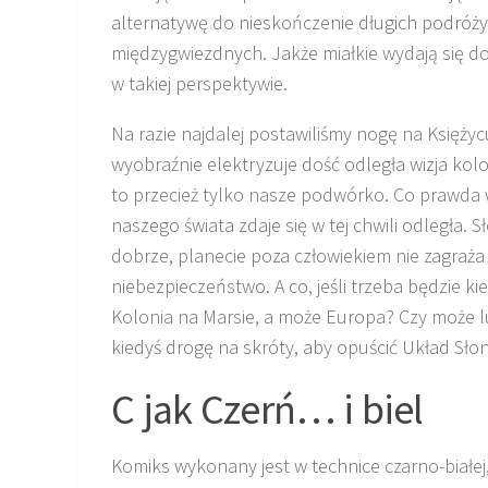
alternatywę do nieskończenie długich podróży
międzygwiezdnych. Jakże miałkie wydają się d
w takiej perspektywie.
Na razie najdalej postawiliśmy nogę na Księżycu
wyobraźnie elektryzuje dość odległa wizja kolon
to przecież tylko nasze podwórko. Co prawda w
naszego świata zdaje się w tej chwili odległa. S
dobrze, planecie poza człowiekiem nie zagraż
niebezpieczeństwo. A co, jeśli trzeba będzie ki
Kolonia na Marsie, a może Europa? Czy może l
kiedyś drogę na skróty, aby opuścić Układ Sło
C jak Czerń… i biel
Komiks wykonany jest w technice czarno-białej