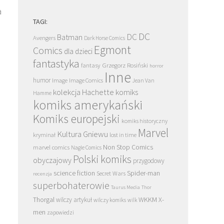
a
TAGI:
DC
DC
Batman
Avengers
Dark Horse Comics
Egmont
Comics
dla dzieci
fantastyka
Grzegorz Rosiński
fantasy
horror
Inne
humor
Image
Image Comics
Jean Van
kolekcja Hachette
komiks
Hamme
komiks amerykański
Komiks europejski
komiks historyczny
Marvel
Kultura Gniewu
kryminał
lost in time
Non Stop Comics
marvel comics
Nagle Comics
Polski komiks
obyczajowy
przygodowy
science fiction
Spider-man
Secret Wars
recenzja
superbohaterowie
Taurus Media
Thor
Thorgal
WKKM
X-
wilczy artykuł
wilczy komiks
wilk
men
zapowiedzi