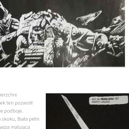
ierzchni
ek ten pozwolił
łe podboje.
skoku, Biała pełni
wizja malująca