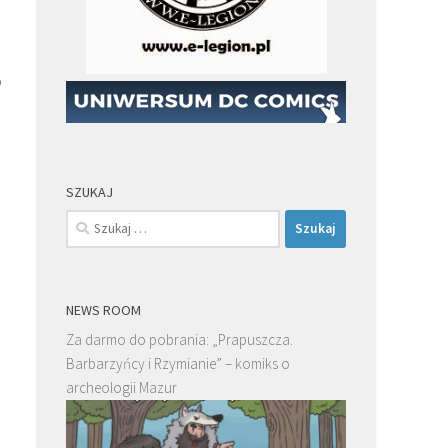
o
SZUKAJ
Szukaj:
NEWS ROOM
Za darmo do pobrania: „Prapuszcza.
Barbarzyńcy i Rzymianie” – komiks o
archeologii Mazur