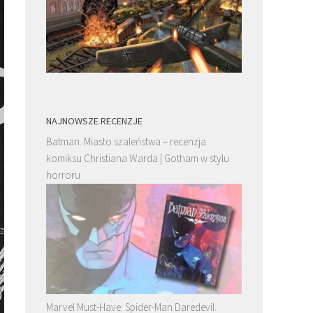
NAJNOWSZE RECENZJE
Batman. Miasto szaleństwa – recenzja
komiksu Christiana Warda | Gotham w stylu
horroru
Marvel Must-Have: Spider-Man Daredevil.