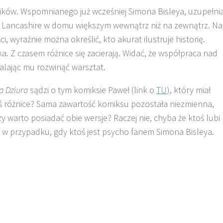
ników. Wspomnianego już wcześniej Simona Bisleya, uzupełni
w Lancashire w domu większym wewnątrz niż na zewnątrz. Na
 wyraźnie można określić, kto akurat ilustruje historię.
a. Z czasem różnice się zacierają. Widać, że współpraca nad
alając mu rozwinąć warsztat.
a Dziura
sądzi o tym komiksie Paweł (link o
TU
), który miał
eś różnice? Sama zawartość komiksu pozostała niezmienna,
 warto posiadać obie wersje? Raczej nie, chyba że ktoś lubi
w przypadku, gdy ktoś jest psycho fanem Simona Bisleya.