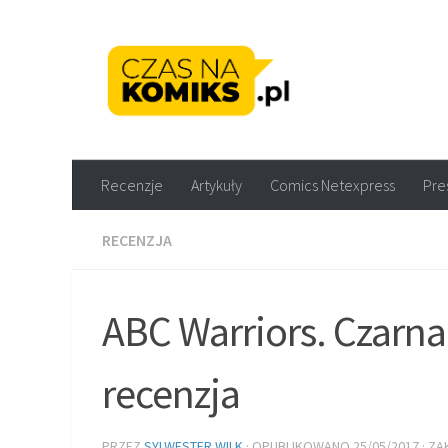
Skip to content
Recenzje komiksów M
Recenzje
Artykuły
Comics Netexpress
Pre
RECENZJA
ABC Warriors. Czarna 
recenzja
PRZEZ
SYLWESTER WILK
· OPUBLIKOWANO
25/05/2017
· Z