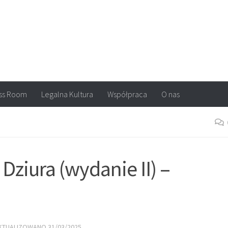
arvel, DC Comics, Image, newsy, konkursy. Wszystko o komiksach
ss Room
Legalna Kultura
Współpraca
O nas
Dziura (wydanie II) –
AKTUALIZOWANO
31/03/2025