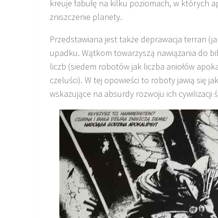
kreuje fabułę na kilku poziomach, w których ap
zniszczenie planety.
Przedstawiana jest także deprawacja terran (j
upadku. Wątkom towarzyszą nawiązania do biblij
liczb (siedem robotów jak liczba aniołów apoka
czeluści). W tej opowieści to roboty jawią się
wskazujące na absurdy rozwoju ich cywilizacji ś