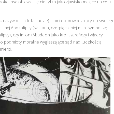
okalipsa objawia się nie tylko jako zjawisko mające na celu
ak nazywani są tutaj ludzie), sami doprowadzający do swojeg
nej Apokalipsy św. Jana, czerpiąc z niej m.in. symbolikę
lipsy), czy imion (Abaddon jako król szarańczy i władcy
 jako podmioty moralne wygłaszające sąd nad ludzkością i
mierci.