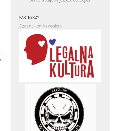
PARTNERZY
Czas na komiks wspiera:
.
e