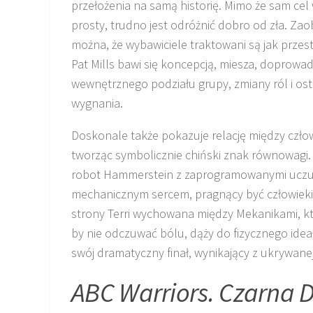
przełożenia na samą historię. Mimo że sam cel
prosty, trudno jest odróżnić dobro od zła. Z
można, że wybawiciele traktowani są jak przes
Pat Mills bawi się koncepcją, miesza, doprowa
wewnętrznego podziału grupy, zmiany ról i os
wygnania.
Doskonale także pokazuje relację między czło
tworząc symbolicznie chiński znak równowagi. 
robot Hammerstein z zaprogramowanymi uczuc
mechanicznym sercem, pragnący być człowiekie
strony Terri wychowana między Mekanikami, kt
by nie odczuwać bólu, dąży do fizycznego ideał
swój dramatyczny finał, wynikający z ukrywanej
ABC Warriors. Czarna D