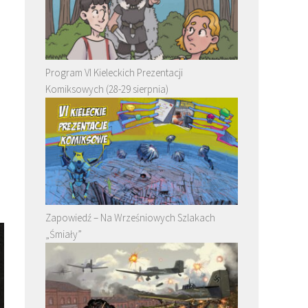
Program VI Kieleckich Prezentacji
Komiksowych (28-29 sierpnia)
Zapowiedź – Na Wrześniowych Szlakach
„Śmiały”