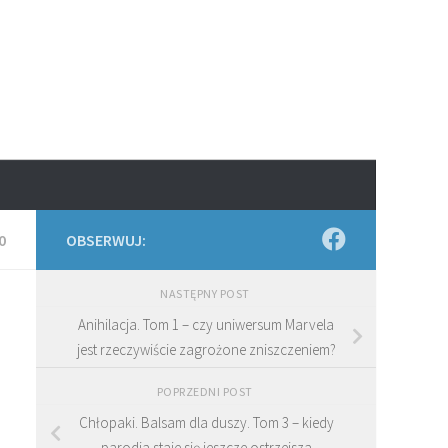
0
OBSERWUJ:
NASTĘPNY POST
Anihilacja. Tom 1 – czy uniwersum Marvela
jest rzeczywiście zagrożone zniszczeniem?
POPRZEDNI POST
Chłopaki. Balsam dla duszy. Tom 3 – kiedy
parodia staje się jeszcze ostrzejsza